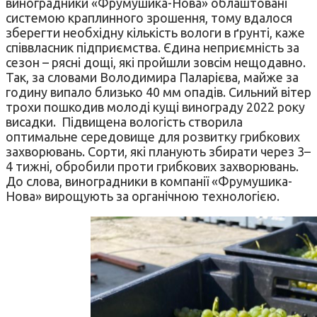
виноградники «Фрумушика-Нова» облаштовані
системою краплинного зрошення, тому вдалося
зберегти необхідну кількість вологи в ґрунті, каже
співвласник підприємства. Єдина неприємність за
сезон – рясні дощі, які пройшли зовсім нещодавно.
Так, за словами Володимира Паларієва, майже за
годину випало близько 40 мм опадів. Сильний вітер
трохи пошкодив молоді кущі винограду 2022 року
висадки. Підвищена вологість створила
оптимальне середовище для розвитку грибкових
захворювань. Сорти, які планують збирати через 3–
4 тижні, обробили проти грибкових захворювань.
До слова, виноградники в компанії «Фрумушика-
Нова» вирощують за органічною технологією.