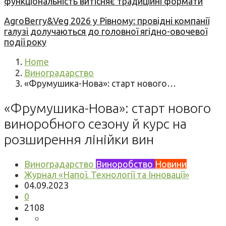
функціональність витісняє традиційні формати
AgroBerry&Veg 2026 у Рівному: провідні компанії
галузі долучаються до головної ягідно-овочевої
події року
Home
Виноградарство
«Фрумушика-Нова»: старт нового…
«Фрумушика-Нова»: старт нового
виноробного сезону й курс на
розширення лінійки вин
Виноградарство
Виноробство
Новини
Журнал «Напої. Технології та Інновації»
04.09.2023
0
2108