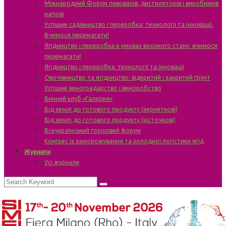
Міжнародний Форум пивоварів, дистиляторів і виробників
напоїв
Успішне садівництво і переробка: технології та інновації.
Вчимося перемагати!
Ягідництво і переробка в умовах воєнного стану: вчимося
перемагати!
Ягідництво і переробка: технології та інновації
Овочівництво та ягідництво: відкритий і закритий ґрунт
Успішне виноградарство і виноробство
Винний клуб «Галерея»
Від землі до готового продукту (зерняткові)
Від землі до готового продукту (кісточкові)
Всеукраїнський горіховий форум
Конгрес із заморожування та холодної логістики ягід
Журнали
Усі журнали