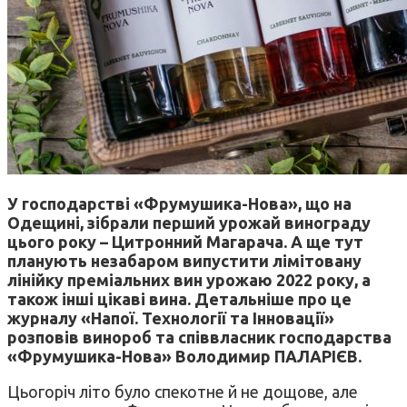
У господарстві «Фрумушика-Нова», що на
Одещині, зібрали перший урожай винограду
цього року – Цитронний Магарача. А ще тут
планують незабаром випустити лімітовану
лінійку преміальних вин урожаю 2022 року, а
також інші цікаві вина. Детальніше про це
журналу «Напої. Технології та Інновації»
розповів
винороб та співвласник господарства
«Фрумушика-Нова» Володимир ПАЛАРІЄВ.
Цьогоріч літо було спекотне й не дощове, але