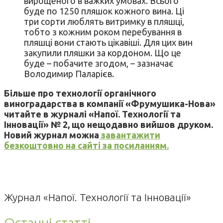
вирощеного в важких умовах. Всього
буде по 1250 пляшок кожного вина. Ці
три сорти люблять витримку в пляшці,
тобто з кожним роком перебування в
пляшці вони стають цікавіші. Для цих вин
закупили пляшки за кордоном. Що це
буде – побачите згодом, – зазначає
Володимир Паларієв.
Більше про технології органічного
виноградарства в компанії «Фрумушика-Нова»
читайте в журналі «Напої. Технології та
Інновації» № 2, що нещодавно вийшов друком.
Новий журнал можна
завантажити
безкоштовно на сайті за посиланням.
Журнал «Напої. Технології та Інновації»
Останні статті