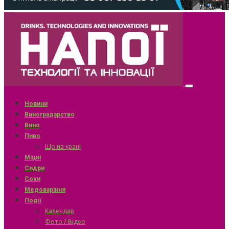
Новини
Виноградарство
Вино
Пиво
Що на крані
Міцні
Сидри
Соки
Медоваріння
Події
Календар
Фото / Відео