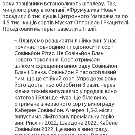
року працівники встановлюють шпалеру. Так,
минулого року в компанії «Фрумушика-Нова»
посадили 6 тис. кущів Цитронного Магарача та по
4,5 тис. кущів сортів Мускат Оттонель і Ркацителі.
Посадковий матеріал завезли з Італії.
– Плануємо розширяти лінійку вин. У нас
починає повноцінно плодоносити сорт
Совіньйон Рітас. Це Совіньйон Блан
нового покоління. Сорт отримали
шляхом схрещення винограду Совіньйон
Блан і Б’янка. Совіньйон Рітас особливий
тим, що це стійкий сорт. Упродовж року
його достатньо обробити 3 рази. Через
кілька тижнів випускаємо у продаж вино
категорії Блан де Нуар. Це біле вино,
отримане з червоного сорту винограду
Каберне Совіньйон. А через 1,5-2 місяці
випустимо лімітовану преміальну серію
вин: Рислінг 2022, Шардоне 2022, Кабене
Совіньйон 2022. Це вино з винограду,