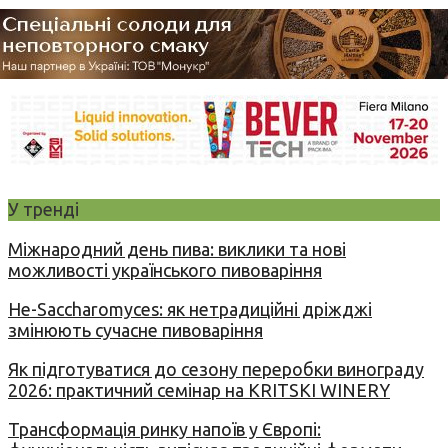
У тренді
Міжнародний день пива: виклики та нові
можливості українського пивоваріння
Не-Saccharomyces: як нетрадиційні дріжджі
змінюють сучасне пивоваріння
Як підготуватися до сезону переробки винограду
2026: практичний семінар на KRITSKI WINERY
Трансформація ринку напоїв у Європі: