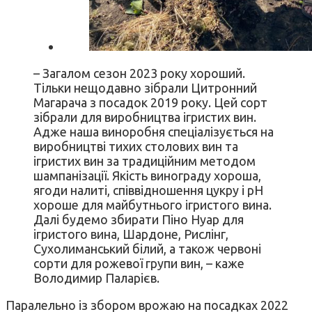
– Загалом сезон 2023 року хороший.
Тільки нещодавно зібрали Цитронний
Магарача з посадок 2019 року. Цей сорт
зібрали для виробництва ігристих вин.
Адже наша виноробня спеціалізується на
виробництві тихих столових вин та
ігристих вин за традиційним методом
шампанізації. Якість винограду хороша,
ягоди налиті, співвідношення цукру і рН
хороше для майбутнього ігристого вина.
Далі будемо збирати Піно Нуар для
ігристого вина, Шардоне, Рислінг,
Сухолиманський білий, а також червоні
сорти для рожевої групи вин, – каже
Володимир Паларієв.
Паралельно із збором врожаю на посадках 2022