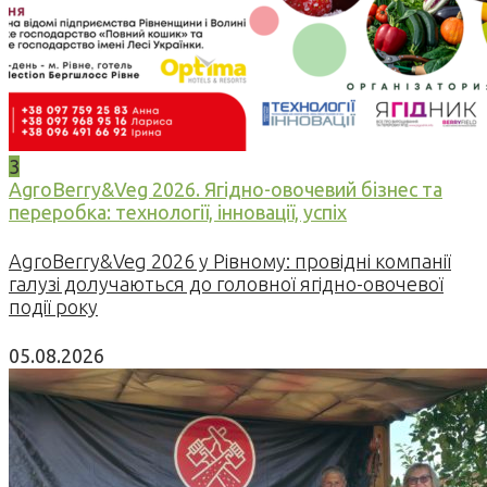
3
AgroBerry&Veg 2026. Ягідно-овочевий бізнес та
переробка: технології, інновації, успіх
AgroBerry&Veg 2026 у Рівному: провідні компанії
галузі долучаються до головної ягідно-овочевої
події року
05.08.2026