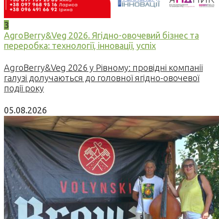
3
AgroBerry&Veg 2026. Ягідно-овочевий бізнес та
переробка: технології, інновації, успіх
AgroBerry&Veg 2026 у Рівному: провідні компанії
галузі долучаються до головної ягідно-овочевої
події року
05.08.2026