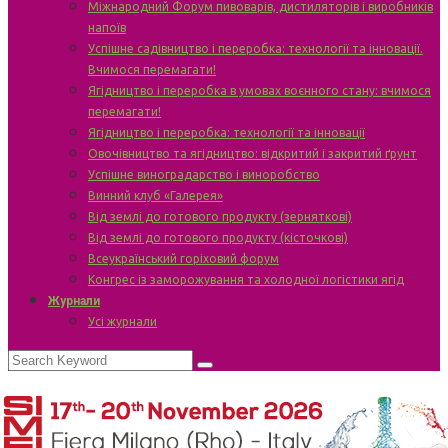
Міжнародний Форум пивоварів, дистиляторів і виробників
напоїв
Успішне садівництво і переробка: технології та інновації.
Вчимося перемагати!
Ягідництво і переробка в умовах воєнного стану: вчимося
перемагати!
Ягідництво і переробка: технології та інновації
Овочівництво та ягідництво: відкритий і закритий ґрунт
Успішне виноградарство і виноробство
Винний клуб «Галерея»
Від землі до готового продукту (зерняткові)
Від землі до готового продукту (кісточкові)
Всеукраїнський горіховий форум
Конгрес із заморожування та холодної логістики ягід
Журнали
Усі журнали