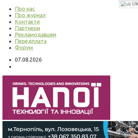
Uk
Про нас
Про журнал
Контакти
Партнери
Рекламодавцям
Передплата
Форум
07.08.2026