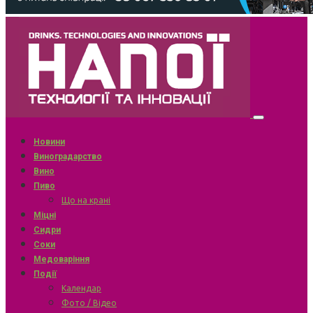
Новини
Виноградарство
Вино
Пиво
Що на крані
Міцні
Сидри
Соки
Медоваріння
Події
Календар
Фото / Відео