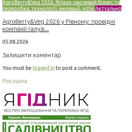
AgroBerry&Veg 2026. Ягідно-овочевий бізнес та
переробка: технології, інновації, успіх
Актуально
AgroBerry&Veg 2026 у Рівному: провідні
компанії галузі...
05.08.2026
Залишити коментар
You must be
logged in
to post a comment.
Реклама