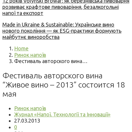
12 років Volynski Browar: як березнівська пивоварня
розвиває крафтове пивоваріння, безалкогольні
напої та експорт
Made in Ukraine & Sustainable: Українське вино
нового покоління — як ESG-практики формують
майбутнє виноробства
Home
Ринок напоїв
Фестиваль авторского вина…
Фестиваль авторского вина
“Живое вино – 2013” состоится 18
мая
Ринок напоїв
Журнал «Напої. Технології та Інновації»
27.03.2013
0