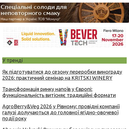
У тренді
Як підготуватися до сезону переробки винограду
2026: практичний семінар на KRITSKI WINERY
Трансформація ринку напоїв у Європі:
функціональність витісняє традиційні формати
AgroBerry&Veg 2026 у Рівному: провідні компанії
галузі долучаються до головної ягідно-овочевої
події року