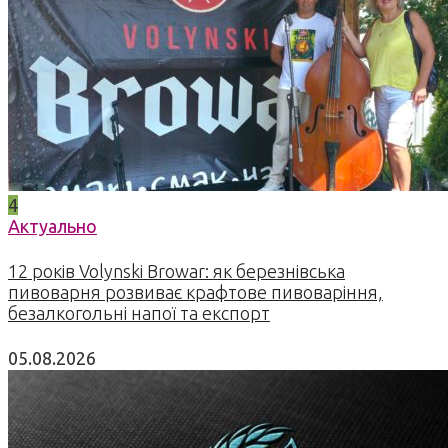
4
Актуально
12 років Volynski Browar: як березнівська
пивоварня розвиває крафтове пивоваріння,
безалкогольні напої та експорт
05.08.2026