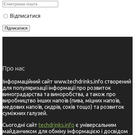
Відписатися
Про нас
Інформаційний сайт www.techdrinks.info створений
для популяризації інформації про розвиток
виноградарства та виноробства, а також про
виробництво інших напоїв (пива, міцних напоїв,
медових напоїв, сидрів, соків тощо) та розвиток
суміжних галузей.
Сьогодні сайт
techdrinks.info
є універсальним
майданчиком для обміну інформацією і досвідом