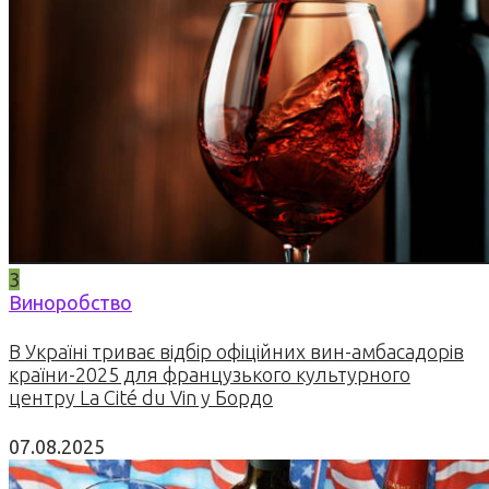
3
Виноробство
В Україні триває відбір офіційних вин-амбасадорів
країни-2025 для французького культурного
центру La Cité du Vin у Бордо
07.08.2025