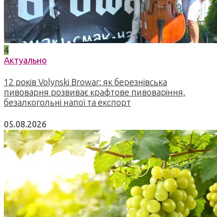
4
Актуально
12 років Volynski Browar: як березнівська
пивоварня розвиває крафтове пивоваріння,
безалкогольні напої та експорт
05.08.2026