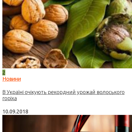
2
Новини
В Україні очікують рекордний урожай волоського
горіха
10.09.2018