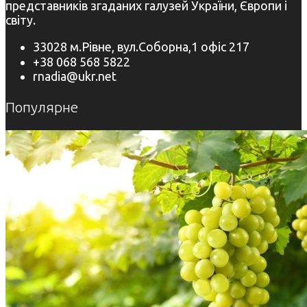
представників згаданих галузей України, Європи і
світу.
33028 м.Рівне, вул.Соборна,1 офіс 217
+38 068 568 5822
rnadia@ukr.net
Популярне