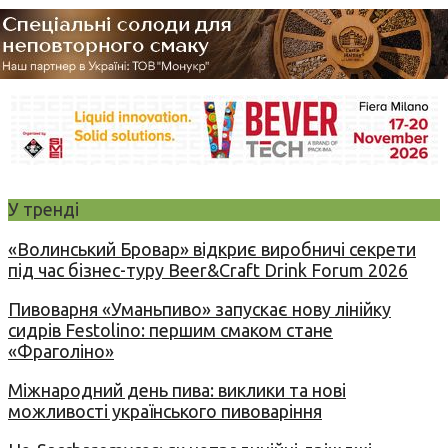
У тренді
«Волинський Бровар» відкриє виробничі секрети
під час бізнес-туру Beer&Craft Drink Forum 2026
Пивоварня «Уманьпиво» запускає нову лінійку
сидрів Festolino: першим смаком стане
«Фраголіно»
Міжнародний день пива: виклики та нові
можливості українського пивоваріння