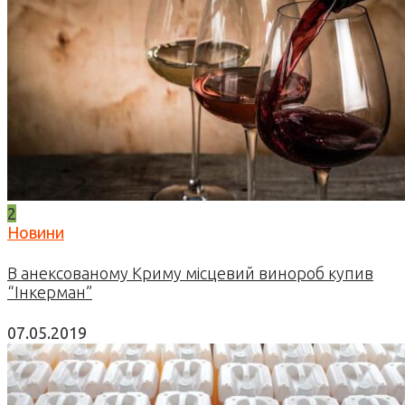
2
Новини
В анексованому Криму місцевий винороб купив
“Інкерман”
07.05.2019