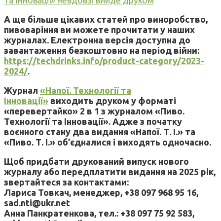
А ще більше цікавих статей про виноробство,
пивоваріння ви можете прочитати у наших
журналах. Електронна версія доступна до
завантаження безкоштовно на період війни:
https://techdrinks.info/product-category/2023-
2024/
.
Журнал
«Напої. Технології та
Інновації»
виходить друком у форматі
«перевертайко» 2 в 1 з журналом «Пиво.
Технології та Інновації». Адже з початку
воєнного стану два видання «Напої. Т. І.» та
«Пиво. Т. І.» об’єдналися і виходять одночасно.
Щоб придбати друкований випуск нового
журналу або передплатити видання на 2025 рік,
звертайтеся за контактами:
Лариса Товкач, менеджер, +38 097 968 95 16,
sad.nti@ukr.net
Анна Панкратенкова, тел.: +38 097 75 92 583,