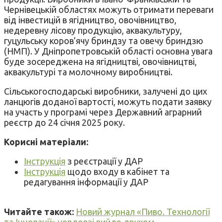
Чернівецькій областях можуть отримати переваги
від інвестицій в ягідництво, овочівництво,
недеревну лісову продукцію, аквакультуру,
гуцульську коров’ячу бриндзу та овечу бриндзю
(НМП). У Дніпропетровській області основна увага
буде зосереджена на ягідництві, овочівництві,
аквакультурі та молочному виробництві.
Сільськогосподарські виробники, залучені до цих
ланцюгів доданої вартості, можуть подати заявку
на участь у програмі через Державний аграрний
реєстр до 24 січня 2025 року.
Корисні матеріали:
Інструкція
з реєстрації у ДАР
Інструкція
щодо входу в кабінет та
редагування інформації у ДАР
Читайте також:
Новий журнал «Пиво. Технології
та Інновації» невдовзі вийде друком