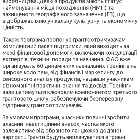
виробництва. Деякі з продуктів мають статус
найменування місця походження (НМП) та
захищеного географічного зазначення (ГЗ), що
відображає їхню унікальну культурну та економічну
цінність.
Також програма пропонує грантоотримувачам
комплексний пакет підтримки, який виходить за
межі фінансової допомоги, включаючи консультації
експертів, технічні поради та навчання. ФАО вже
організувала 60 динамічних навчальних тренінгів на
широке коло тем, від фінансів і маркетингу до
сенсорного аналізу продуктів, надавши учасникам
різноманітні практичні знання та досвід. Тренінги
залишатимуться ключовим компонентом третього
грантового циклу, забезпечуючи безперервну
підтримку грантоотримувачів.
За умовами програми, учасники повинні зробити
власний інвестиційний внесок, частка якого
залежатиме від обраного ланцюжка доданої
вартості. Гранти будуть виплачуватися в гривні