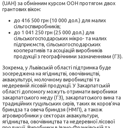
(UAH) за обмінним курсом ООН протягом двох
грантових вікон:
до 416 500 грн (10 000 дол.) для малих
сільгоспвиробників;
до 1 041 250 грн (25 000 дол.) для
сільськогосподарських мікро- та малих
підприємств, сільськогосподарських
кооперативів та асоціацій виробників
продукції з географічними зазначеннями (ГЗ).
Зокрема, у Львівській області підтримка буде
зосереджена на ягідництві, овочівництві,
аквакультурі, молочному виробництві та
недеревній лісовій продукції. У Закарпатській
області допомогу можуть отримати виробники
закарпатського меду (ГЗ), закарпатського вина та
традиційних гуцульських сирів, таких як коров’яча
бриндза та овеча бриндзя (НМП), а також
агровиробники у секторах аквакультури,
ягідництва, овочівництва та недеревної лісової
продукції. Виробники в Івано-Франківській та