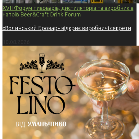
XVII Форум пивоварів, дистиляторів та виробників
напоїв Beer&Craft Drink Forum
«Волинський Бровар» відкриє виробничі секрети
10.08.2026