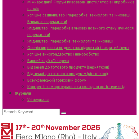
Міжнародний Форум пивоварів, дистиляторів і виробників
напоїв
Успішне садівництво і переробка: технології та інновації.
Вчимося перемагати!
Ягідництво і переробка в умовах воєнного стану: вчимося
перемагати!
Ягідництво і переробка: технології та інновації
Овочівництво та ягідництво: відкритий і закритий ґрунт
Успішне виноградарство і виноробство
Винний клуб «Галерея»
Від землі до готового продукту (зерняткові)
Від землі до готового продукту (кісточкові)
Всеукраїнський горіховий форум
Конгрес із заморожування та холодної логістики ягід
Журнали
Усі журнали