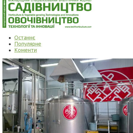
Останнє
Популярне
Коменти