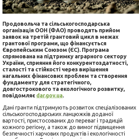
Продовольча та сільськогосподарська
організація ООН (ФАО) проводять прийом
заявок на третій грантовий цикл в межах
грантової програми, що фінансується
Європейським Союзом (ЄС). Програма
спрямована на підтримку аграрного сектору
України, сприяння його конкурентоздатності,
сталості та стійкості через вирішення
нагальних фінансових проблем та створення
фундаменту для стратегічного,
довгострокового та екологічного розвитку,
повідомляє
dar.gov.ua
.
Дані гранти підтримують розвиток спеціалізованих
сільськогосподарських ланцюжків доданої
вартості, пристосованих до переваг і традицій
кожного регіону, а також до вимог підвищення
безпечності харчових продуктів і екологічності