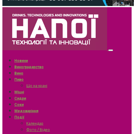
Новини
Виноградарство
Вино
Пиво
Що на крані
Міцні
Сидри
Соки
Медоваріння
Події
Календар
Фото / Відео