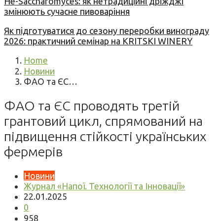
Не-Saccharomyces: як нетрадиційні дріжджі
змінюють сучасне пивоваріння
Як підготуватися до сезону переробки винограду
2026: практичний семінар на KRITSKI WINERY
Home
Новини
ФАО та ЄС…
ФАО та ЄС проводять третій
грантовий цикл, спрямований на
підвищення стійкості українських
фермерів
Новини
Журнал «Напої. Технології та Інновації»
22.01.2025
0
958