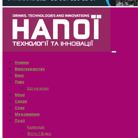
Новини
Виноградарство
Вино
Пиво
Що на крані
Міцні
Сидри
Соки
Медоваріння
Події
Календар
Фото / Відео