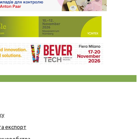
ку
та експорт