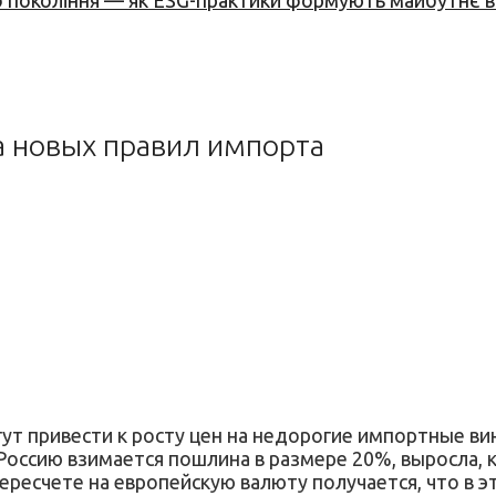
вого покоління — як ESG-практики формують майбутнє
а новых правил импорта
т привести к росту цен на недорогие импортные ви
Россию взимается пошлина в размере 20%, выросла, 
пересчете на европейскую валюту получается, что в эт