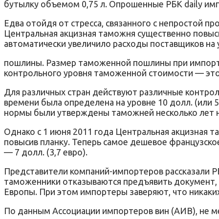
бутылку объемом 0,75 л. Опрошенные РБК daily имп
Едва отойдя от стресса, связанного с непростой п
Центральная акцизная таможня существенно повыси
автоматически увеличило расходы поставщиков на 
пошлины. Размер таможенной пошлины при импорте
контрольного уровня таможенной стоимости — это 
Для различных стран действуют различные контрол
времени была определена на уровне 10 долл. (или 5,
нормы были утверждены таможней несколько лет на
Однако с 1 июня 2011 года Центральная акцизная т
повысив планку. Теперь самое дешевое французское
— 7 долл. (3,7 евро).
Представители компаний-импортеров рассказали РБК
таможенники отказываются предъявить документ, 
Европы. При этом импортеры заверяют, что никаки
По данным Ассоциации импортеров вин (АИВ), не м