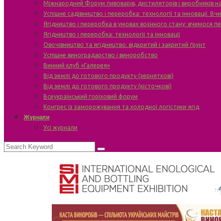
Міжнародний Форум пивоварів, дистиляторів і виробників н
Успішне садівництво і переробка: технології та інновації. В
Ягідництво і переробка в умовах воєнного стану: вчимося п
Ягідництво і переробка: технології та інновації
Овочівництво та ягідництво: відкритий і закритий ґрунт
Успішне виноградарство і виноробство
Винний клуб «Галерея»
Від землі до готового продукту (зерняткові)
Від землі до готового продукту (кісточкові)
Всеукраїнський горіховий форум
Конгрес із заморожування та холодної логістики ягід
Журнали
Усі журнали