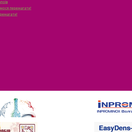
апоїв
чимося перемагати!
еремагати!