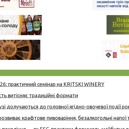
026: практичний семінар на KRITSKI WINERY
сть витісняє традиційні формати
узі долучаються до головної ягідно-овочевої події ро
 розвиває крафтове пивоваріння, безалкогольні напої 