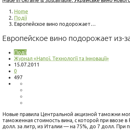
Made in Ukraine & Sustainable: Українське вино но
Home
Події
Европейское вино подорожает…
Европейское вино подорожает из-з
Події
Журнал «Напої. Технології та Інновації»
15.07.2011
0
497
Новые правила Центральной акцизной таможни могу
таможенная стоимость вина, с которой при ввозе в 
долл. за литр, из Италии — на 75%, до 7 долл. При 