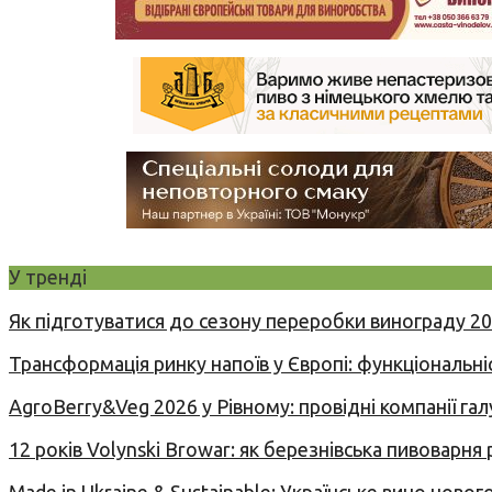
У тренді
Як підготуватися до сезону переробки винограду 2
Трансформація ринку напоїв у Європі: функціональні
AgroBerry&Veg 2026 у Рівному: провідні компанії гал
12 років Volynski Browar: як березнівська пивоварня