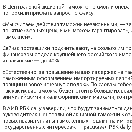
В Центральной акцизной таможне не смогли операт
попросили прислать запрос по факсу.
«Мы считаем действия таможни незаконными, — зая
понятие «черных цен», и мы можем гарантировать,
таможней».
Сейчас поставщики подсчитывают, на сколько им пр
финансовом отделе крупнейшего российского импор
итальянские — до 40%.
«Естественно, за повышение наших издержек на т
таможенным оформлением импортируемых партий ви
позиции и вовсе исчезнут с полок». По словам собе
так как их растаможка будет стоить больше их ре
вин чилийскими и калифорнийскими марками, контр
В АИВ РБК daily заверили, что будут заниматься 
руководителя Центральной акцизной таможни Козин
новых правил уплаты таможенных пошлин на импорт
государственных интересов», — рассказал РБК dail