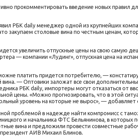
ивно прокомментировать введение новых правил для
вил РБК daily менеджер одной из крупнейших компа
 что закупаем столовые вина по честным ценам, кот
идется увеличить отпускные цены на свою самую деш
тера — компании «Лудинг», отпускная цена на испан
аможне платить придется потребителю, — констати
на. — Оптовики заложат все свои дополнительные 
седника РБК daily, импортеры могут отказаться от в
альной цены. «Можно прогнозировать, что в этой си
ольный уровень на которые не вырос», — добавляет 
данной проблемой в надежде найти компромисс с там
ицкого и начальника ФТС Бельянинова, в которых п
ные вина и предложили провести совместные рабочи
y президент АИВ Михаил Блинов.