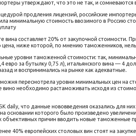
ортеры утверждают, что это не так, и сомневаются 
роцедурой продления лицензий, российские импортер
ла минимальную стоимость ввозимого в Россию столо
уплату
 вина составляет 20% от закупочной стоимости. Пр
цена, ниже которой, по мнению таможенников, нельз
ьные уровни таможенной стоимости: так, минимальна
4 евро за бутылку 0,75 л), итальянского вина — 4 до
зад и воспринимались на рынке как адекватные.
аможня пересмотрела уровни минимальных цен на сто
 вино необходимо растаможивать исходя из стоимости
 daily, что данные нововведения оказались для них
на основании которого было произведено увеличени
х объективных причин вводить новые таможенные пр
енее 40% европейских столовых вин стоят на закупк