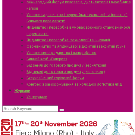
Міжнародний Форум пивоварів, дистиляторів і виробників
напоїв
Успішне садівництво і переробка: технології та інновації.
Вчимося перемагати!
Ягідництво і переробка в умовах воєнного стану: вчимося
перемагати!
Ягідництво і переробка: технології та інновації
Овочівництво та ягідництво: відкритий і закритий ґрунт
Успішне виноградарство і виноробство
Винний клуб «Галерея»
Від землі до готового продукту (зерняткові)
Від землі до готового продукту (кісточкові)
Всеукраїнський горіховий форум
Конгрес із заморожування та холодної логістики ягід
Журнали
Усі журнали