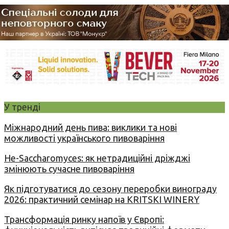
У тренді
Міжнародний день пива: виклики та нові
можливості українського пивоваріння
Не-Saccharomyces: як нетрадиційні дріжджі
змінюють сучасне пивоваріння
Як підготуватися до сезону переробки винограду
2026: практичний семінар на KRITSKI WINERY
Трансформація ринку напоїв у Європі: