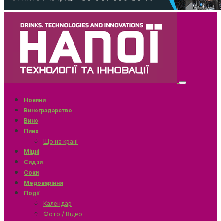
Новини
Виноградарство
Вино
Пиво
Що на крані
Міцні
Сидри
Соки
Медоваріння
Події
Календар
Фото / Відео