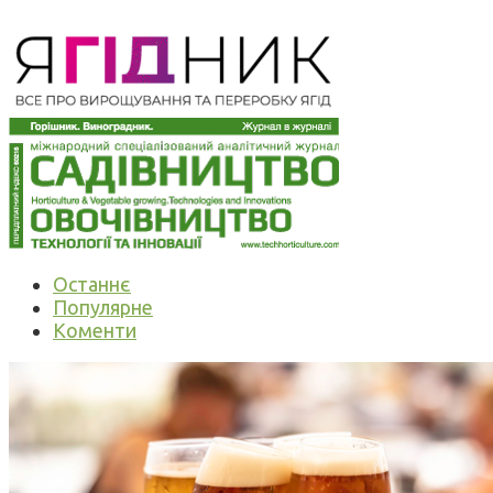
Останнє
Популярне
Коменти