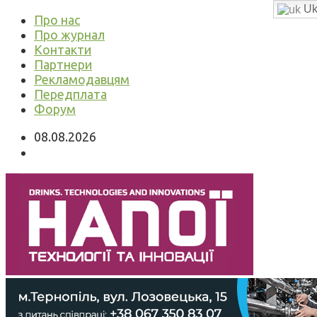
Uk
Про нас
Про журнал
Контакти
Партнери
Рекламодавцям
Передплата
Форум
08.08.2026