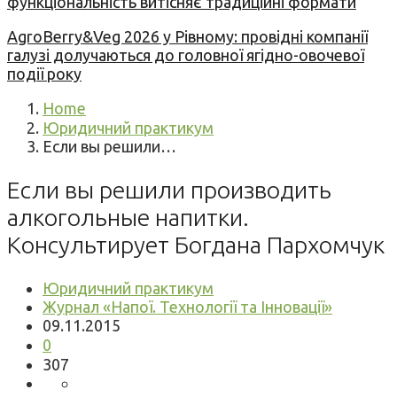
функціональність витісняє традиційні формати
AgroBerry&Veg 2026 у Рівному: провідні компанії
галузі долучаються до головної ягідно-овочевої
події року
Home
Юридичний практикум
Если вы решили…
Если вы решили производить
алкогольные напитки.
Консультирует Богдана Пархомчук
Юридичний практикум
Журнал «Напої. Технології та Інновації»
09.11.2015
0
307