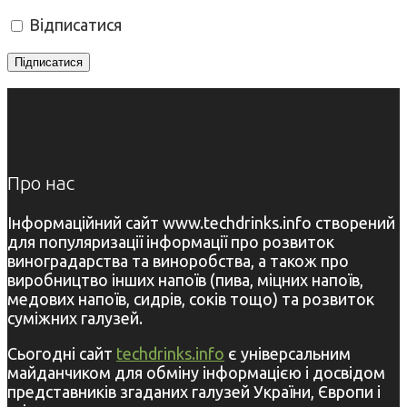
Відписатися
Про нас
Інформаційний сайт www.techdrinks.info створений
для популяризації інформації про розвиток
виноградарства та виноробства, а також про
виробництво інших напоїв (пива, міцних напоїв,
медових напоїв, сидрів, соків тощо) та розвиток
суміжних галузей.
Сьогодні сайт
techdrinks.info
є універсальним
майданчиком для обміну інформацією і досвідом
представників згаданих галузей України, Європи і