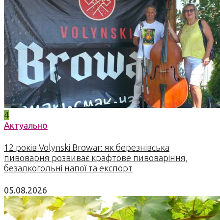
4
Актуально
12 років Volynski Browar: як березнівська
пивоварня розвиває крафтове пивоваріння,
безалкогольні напої та експорт
05.08.2026