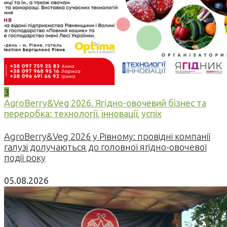
3
AgroBerry&Veg 2026. Ягідно-овочевий бізнес та
переробка: технології, інновації, успіх
AgroBerry&Veg 2026 у Рівному: провідні компанії
галузі долучаються до головної ягідно-овочевої
події року
05.08.2026