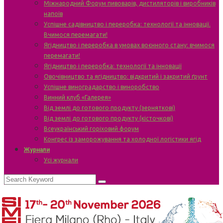
Міжнародний Форум пивоварів, дистиляторів і виробників
напоїв
Успішне садівництво і переробка: технології та інновації.
Вчимося перемагати!
Ягідництво і переробка в умовах воєнного стану: вчимося
перемагати!
Ягідництво і переробка: технології та інновації
Овочівництво та ягідництво: відкритий і закритий ґрунт
Успішне виноградарство і виноробство
Винний клуб «Галерея»
Від землі до готового продукту (зерняткові)
Від землі до готового продукту (кісточкові)
Всеукраїнський горіховий форум
Конгрес із заморожування та холодної логістики ягід
Журнали
Усі журнали