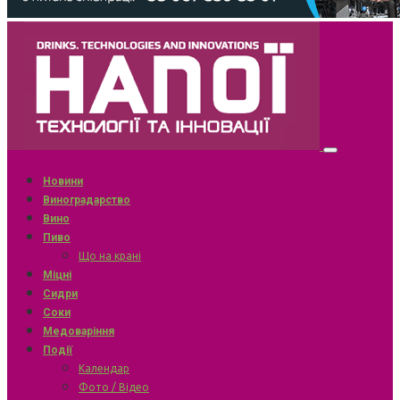
Новини
Виноградарство
Вино
Пиво
Що на крані
Міцні
Сидри
Соки
Медоваріння
Події
Календар
Фото / Відео