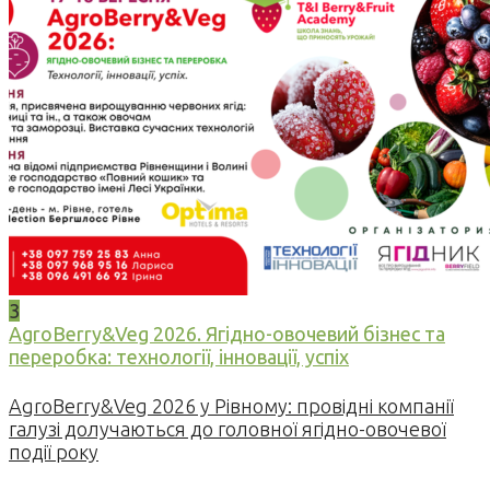
3
AgroBerry&Veg 2026. Ягідно-овочевий бізнес та
переробка: технології, інновації, успіх
AgroBerry&Veg 2026 у Рівному: провідні компанії
галузі долучаються до головної ягідно-овочевої
події року