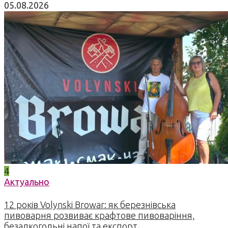
05.08.2026
4
Актуально
12 років Volynski Browar: як березнівська
пивоварня розвиває крафтове пивоваріння,
безалкогольні напої та експорт