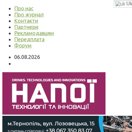
Uk
Про нас
Про журнал
Контакти
Партнери
Рекламодавцям
Передплата
Форум
06.08.2026