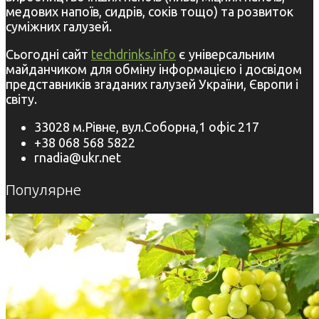
медових напоїв, сидрів, соків тощо) та розвиток
суміжних галузей.
Сьогодні сайт
techdrinks.info
є універсальним
майданчиком для обміну інформацією і досвідом
представників згаданих галузей України, Європи і
світу.
33028 м.Рівне, вул.Соборна,1 офіс 217
+38 068 568 5822
rnadia@ukr.net
Популярне