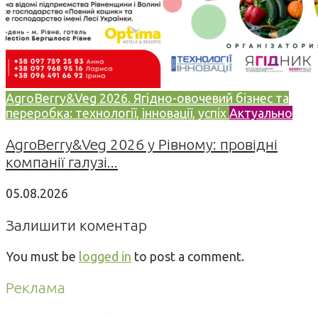
AgroBerry&Veg 2026. Ягідно-овочевий бізнес та
переробка: технології, інновації, успіх
Актуально
AgroBerry&Veg 2026 у Рівному: провідні
компанії галузі...
05.08.2026
Залишити коментар
You must be
logged in
to post a comment.
Реклама