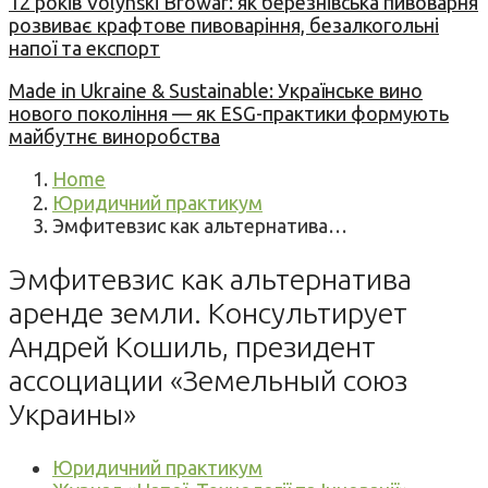
12 років Volynski Browar: як березнівська пивоварня
розвиває крафтове пивоваріння, безалкогольні
напої та експорт
Made in Ukraine & Sustainable: Українське вино
нового покоління — як ESG-практики формують
майбутнє виноробства
Home
Юридичний практикум
Эмфитевзис как альтернатива…
Эмфитевзис как альтернатива
аренде земли. Консультирует
Андрей Кошиль, президент
ассоциации «Земельный союз
Украины»
Юридичний практикум