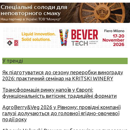
У тренді
Як підготуватися до сезону переробки винограду
2026: практичний семінар на KRITSKI WINERY
Трансформація ринку напоїв у Європі:
функціональність витісняє традиційні формати
AgroBerry&Veg 2026 у Рівному: провідні компанії
галузі долучаються до головної ягідно-овочевої
події року