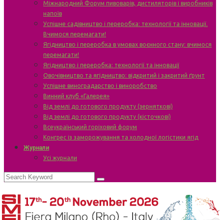
Міжнародний Форум пивоварів, дистиляторів і виробників
напоїв
Успішне садівництво і переробка: технології та інновації.
Вчимося перемагати!
Ягідництво і переробка в умовах воєнного стану: вчимося
перемагати!
Ягідництво і переробка: технології та інновації
Овочівництво та ягідництво: відкритий і закритий ґрунт
Успішне виноградарство і виноробство
Винний клуб «Галерея»
Від землі до готового продукту (зерняткові)
Від землі до готового продукту (кісточкові)
Всеукраїнський горіховий форум
Конгрес із заморожування та холодної логістики ягід
Журнали
Усі журнали