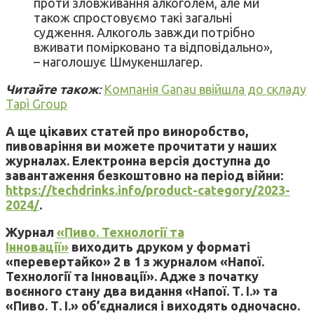
проти зловживання алкоголем, але ми
також спростовуємо такі загальні
судження. Алкоголь завжди потрібно
вживати помірковано та відповідально»,
– наголошує Шмукеншлагер.
Читайте також
:
Компанія Ganau ввійшла до складу
Tapì Group
А ще цікавих статей про виноробство,
пивоваріння ви можете прочитати у наших
журналах. Електронна версія доступна до
завантаження безкоштовно на період війни:
https://techdrinks.info/product-category/2023-
2024/
.
Журнал
«Пиво. Технології та
Інновації»
виходить друком у форматі
«перевертайко» 2 в 1 з журналом «Напої.
Технології та Інновації». Адже з початку
воєнного стану два видання «Напої. Т. І.» та
«Пиво. Т. І.» об’єдналися і виходять одночасно.