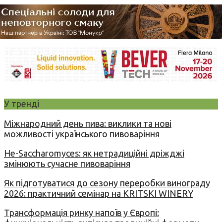
У тренді
Міжнародний день пива: виклики та нові
можливості українського пивоваріння
Не-Saccharomyces: як нетрадиційні дріжджі
змінюють сучасне пивоваріння
Як підготуватися до сезону переробки винограду
2026: практичний семінар на KRITSKI WINERY
Трансформація ринку напоїв у Європі: