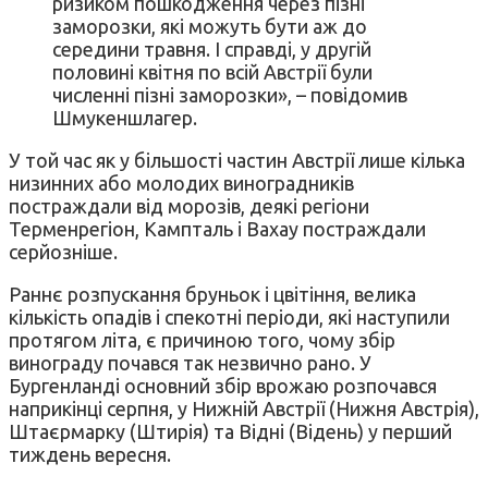
ризиком пошкодження через пізні
заморозки, які можуть бути аж до
середини травня. І справді, у другій
половині квітня по всій Австрії були
численні пізні заморозки», – повідомив
Шмукеншлагер.
У той час як у більшості частин Австрії лише кілька
низинних або молодих виноградників
постраждали від морозів, деякі регіони
Терменрегіон, Кампталь і Вахау постраждали
серйозніше.
Раннє розпускання бруньок і цвітіння, велика
кількість опадів і спекотні періоди, які наступили
протягом літа, є причиною того, чому збір
винограду почався так незвично рано. У
Бургенланді основний збір врожаю розпочався
наприкінці серпня, у Нижній Австрії (Нижня Австрія),
Штаєрмарку (Штирія) та Відні (Відень) у перший
тиждень вересня.