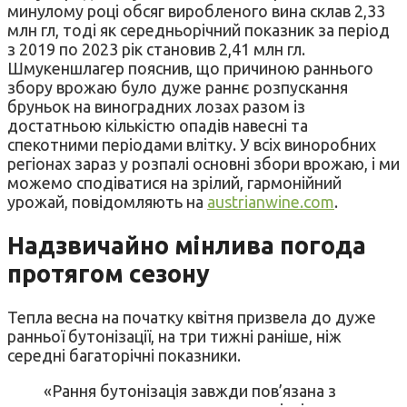
минулому році обсяг виробленого вина склав 2,33
млн гл, тоді як середньорічний показник за період
з 2019 по 2023 рік становив 2,41 млн гл.
Шмукеншлагер пояснив, що причиною раннього
збору врожаю було дуже раннє розпускання
бруньок на виноградних лозах разом із
достатньою кількістю опадів навесні та
спекотними періодами влітку. У всіх виноробних
регіонах зараз у розпалі основні збори врожаю, і ми
можемо сподіватися на зрілий, гармонійний
урожай, повідомляють на
austrianwine.com
.
Надзвичайно мінлива погода
протягом сезону
Тепла весна на початку квітня призвела до дуже
ранньої бутонізації, на три тижні раніше, ніж
середні багаторічні показники.
«Рання бутонізація завжди пов’язана з