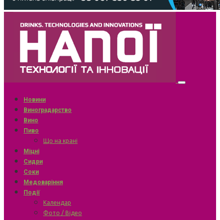
Новини
Виноградарство
Вино
Пиво
Що на крані
Міцні
Сидри
Соки
Медоваріння
Події
Календар
Фото / Відео