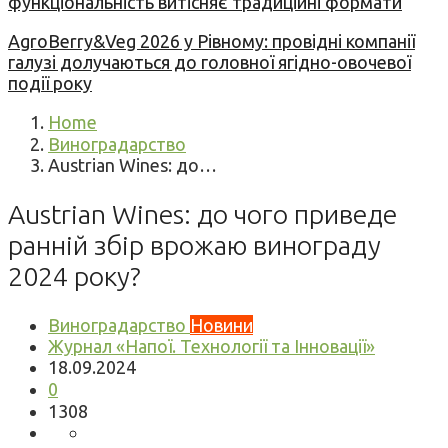
функціональність витісняє традиційні формати
AgroBerry&Veg 2026 у Рівному: провідні компанії
галузі долучаються до головної ягідно-овочевої
події року
Home
Виноградарство
Austrian Wines: до…
Austrian Wines: до чого приведе
ранній збір врожаю винограду
2024 року?
Виноградарство
Новини
Журнал «Напої. Технології та Інновації»
18.09.2024
0
1308