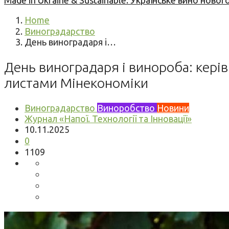
Made in Ukraine & Sustainable: Українське вино но
Home
Виноградарство
День виноградаря і…
День виноградаря і винороба: керів
листами Мінекономіки
Виноградарство
Виноробство
Новини
Журнал «Напої. Технології та Інновації»
10.11.2025
0
1109