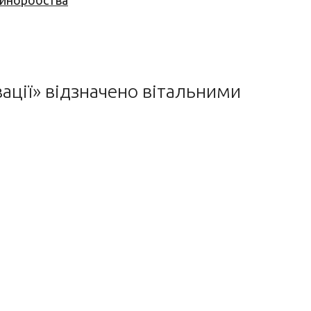
 виноробства
вації» відзначено вітальними