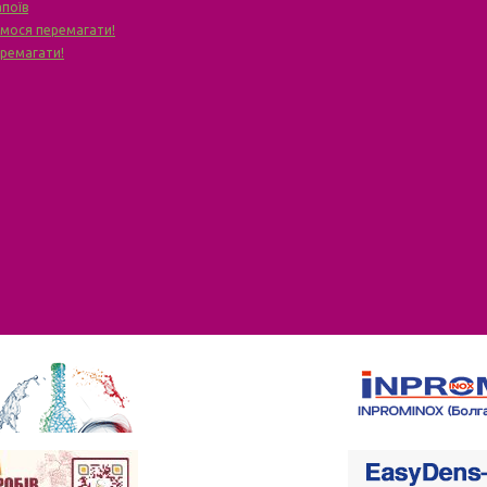
апоїв
чимося перемагати!
еремагати!