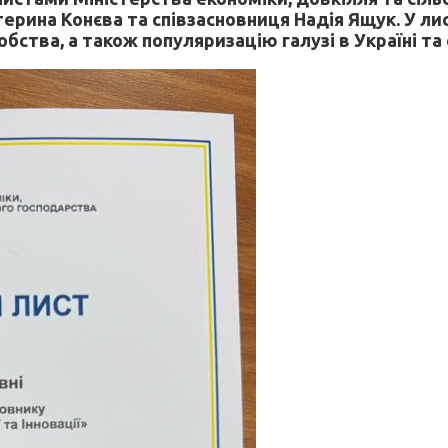
ерина Конєва та співзасновниця Надія Ящук. У лис
ства, а також популяризацію галузі в Україні та с