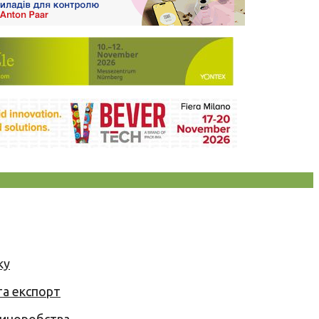
ку
та експорт