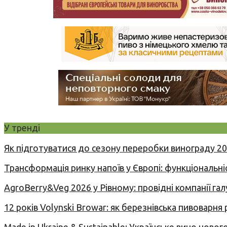
У тренді
Як підготуватися до сезону переробки винограду 2
Трансформація ринку напоїв у Європі: функціональні
AgroBerry&Veg 2026 у Рівному: провідні компанії гал
12 років Volynski Browar: як березнівська пивоварня