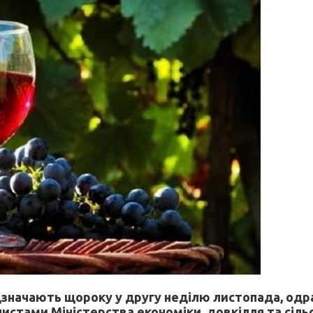
ідзначають щороку у другу неділю листопада, одр
листами Міністерства економіки, довкілля та сіл