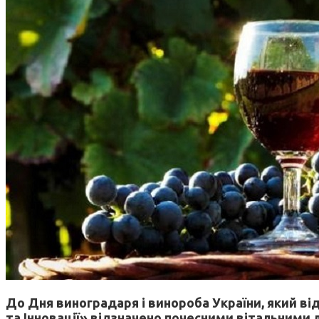
До Дня виноградаря і винороба України, який в
та Інновації» відзначено почесними вітальними 