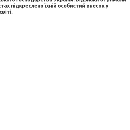
тах підкреслено їхній особистий внесок у
віті.