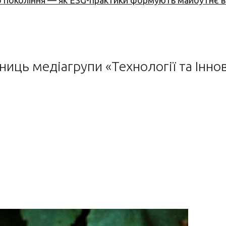
вого покоління — як ESG-практики формують майбутнє
ниць медіагрупи «Технології та Інно