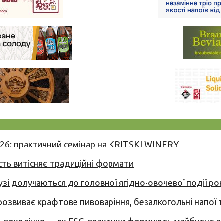
026: практичний семінар на KRITSKI WINERY
сть витісняє традиційні формати
узі долучаються до головної ягідно-овочевої події ро
 розвиває крафтове пивоваріння, безалкогольні напої 