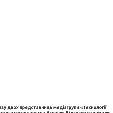
азу двох представниць медіагрупи «Технології
ьського господарства України. Відзнаки отримали