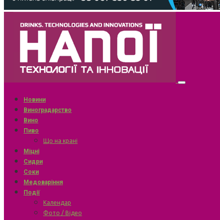
Новини
Виноградарство
Вино
Пиво
Що на крані
Міцні
Сидри
Соки
Медоваріння
Події
Календар
Фото / Відео