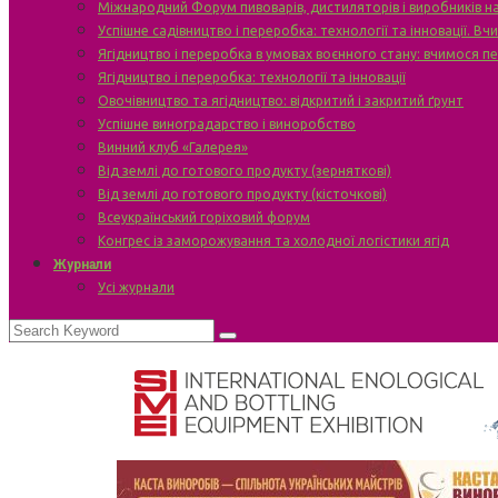
Міжнародний Форум пивоварів, дистиляторів і виробників н
Успішне садівництво і переробка: технології та інновації. В
Ягідництво і переробка в умовах воєнного стану: вчимося п
Ягідництво і переробка: технології та інновації
Овочівництво та ягідництво: відкритий і закритий ґрунт
Успішне виноградарство і виноробство
Винний клуб «Галерея»
Від землі до готового продукту (зерняткові)
Від землі до готового продукту (кісточкові)
Всеукраїнський горіховий форум
Конгрес із заморожування та холодної логістики ягід
Журнали
Усі журнали