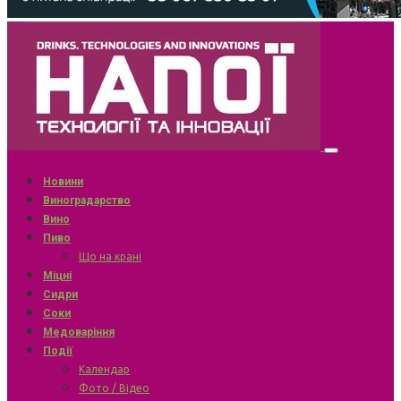
Новини
Виноградарство
Вино
Пиво
Що на крані
Міцні
Сидри
Соки
Медоваріння
Події
Календар
Фото / Відео