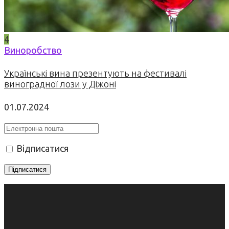
4
Виноробство
Українські вина презентують на фестивалі
виноградної лози у Діжоні
01.07.2024
Відписатися