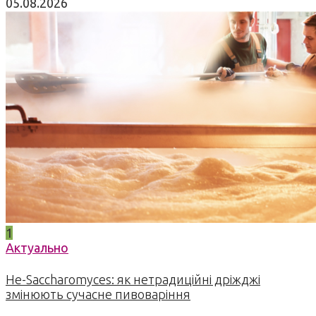
05.08.2026
1
Актуально
Не-Saccharomyces: як нетрадиційні дріжджі
змінюють сучасне пивоваріння