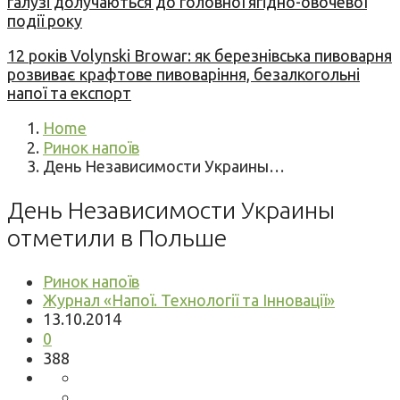
галузі долучаються до головної ягідно-овочевої
події року
12 років Volynski Browar: як березнівська пивоварня
розвиває крафтове пивоваріння, безалкогольні
напої та експорт
Home
Ринок напоїв
День Независимости Украины…
День Независимости Украины
отметили в Польше
Ринок напоїв
Журнал «Напої. Технології та Інновації»
13.10.2014
0
388