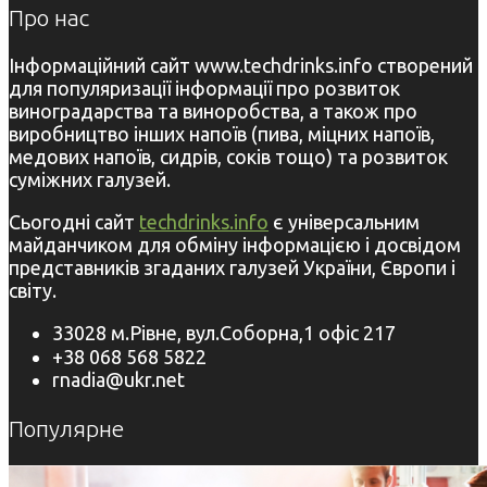
Про нас
Інформаційний сайт www.techdrinks.info створений
для популяризації інформації про розвиток
виноградарства та виноробства, а також про
виробництво інших напоїв (пива, міцних напоїв,
медових напоїв, сидрів, соків тощо) та розвиток
суміжних галузей.
Сьогодні сайт
techdrinks.info
є універсальним
майданчиком для обміну інформацією і досвідом
представників згаданих галузей України, Європи і
світу.
33028 м.Рівне, вул.Соборна,1 офіс 217
+38 068 568 5822
rnadia@ukr.net
Популярне