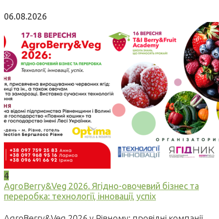
06.08.2026
4
AgroBerry&Veg 2026. Ягідно-овочевий бізнес та
переробка: технології, інновації, успіх
AgroBerry&Veg 2026 у Рівному: провідні компанії