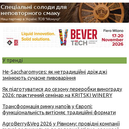
У тренді
Не-Saccharomyces: як нетрадиційні дріжджі
змінюють сучасне пивоваріння
Як підготуватися до сезону переробки винограду
2026: практичний семінар на KRITSKI WINERY
Трансформація ринку напоїв у Європі:
функціональність витісняє традиційні формати
AgroBerry&Veg 2026 у Рівному: провідні компанії