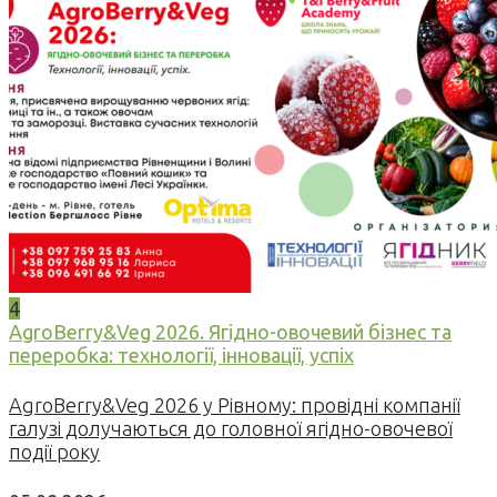
4
AgroBerry&Veg 2026. Ягідно-овочевий бізнес та
переробка: технології, інновації, успіх
AgroBerry&Veg 2026 у Рівному: провідні компанії
галузі долучаються до головної ягідно-овочевої
події року