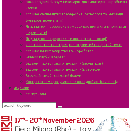
Міжнародний Форум пивоварів, дистиляторів і виробників
напоїв
Успішне садівництво і переробка: технології та інновації.
Вчимося перемагати!
Ягідництво і переробка в умовах воєнного стану: вчимося
перемагати!
Ягідництво і переробка: технології та інновації
Овочівництво та ягідництво: відкритий і закритий ґрунт
Успішне виноградарство і виноробство
Винний клуб «Галерея»
Від землі до готового продукту (зерняткові)
Від землі до готового продукту (кісточкові)
Всеукраїнський горіховий форум
Конгрес із заморожування та холодної логістики ягід
Журнали
Усі журнали