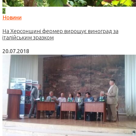
2
Новини
На Херсонщині фермер вирощує виноград за
італійським зразком
20.07.2018