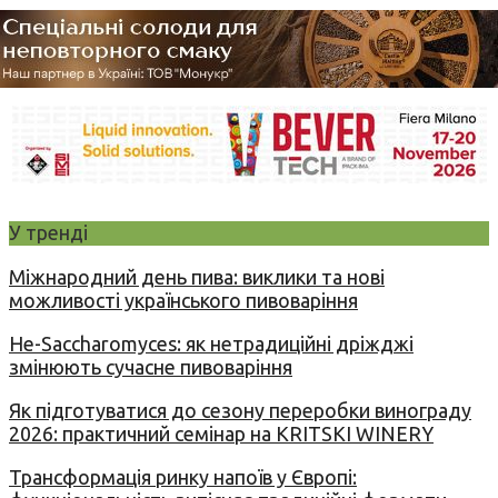
У тренді
Міжнародний день пива: виклики та нові
можливості українського пивоваріння
Не-Saccharomyces: як нетрадиційні дріжджі
змінюють сучасне пивоваріння
Як підготуватися до сезону переробки винограду
2026: практичний семінар на KRITSKI WINERY
Трансформація ринку напоїв у Європі: