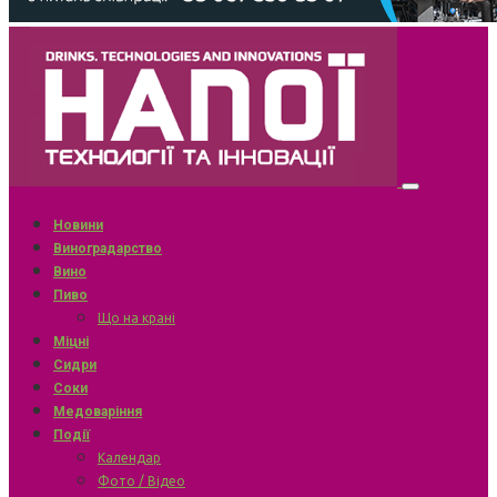
Новини
Виноградарство
Вино
Пиво
Що на крані
Міцні
Сидри
Соки
Медоваріння
Події
Календар
Фото / Відео