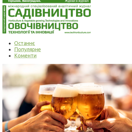
Останнє
Популярне
Коменти