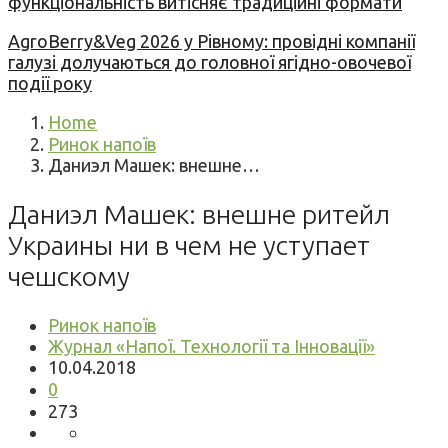
функціональність витісняє традиційні формати
AgroBerry&Veg 2026 у Рівному: провідні компанії
галузі долучаються до головної ягідно-овочевої
події року
Home
Ринок напоїв
Даниэл Машек: внешне…
Даниэл Машек: внешне ритейл
Украины ни в чем не уступает
чешскому
Ринок напоїв
Журнал «Напої. Технології та Інновації»
10.04.2018
0
273