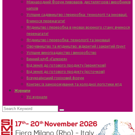
Міжнародний Форум пивоварів, дистиляторів і виробників
напоїв
Успішне садівництво і переробка: технології та інновації.
Вчимося перемагати!
Ягідництво і переробка в умовах воєнного стану: вчимося
перемагати!
Ягідництво і переробка: технології та інновації
Овочівництво та ягідництво: відкритий і закритий ґрунт
Успішне виноградарство і виноробство
Винний клуб «Галерея»
Від землі до готового продукту (зерняткові)
Від землі до готового продукту (кісточкові)
Всеукраїнський горіховий форум
Конгрес із заморожування та холодної логістики ягід
Журнали
Усі журнали