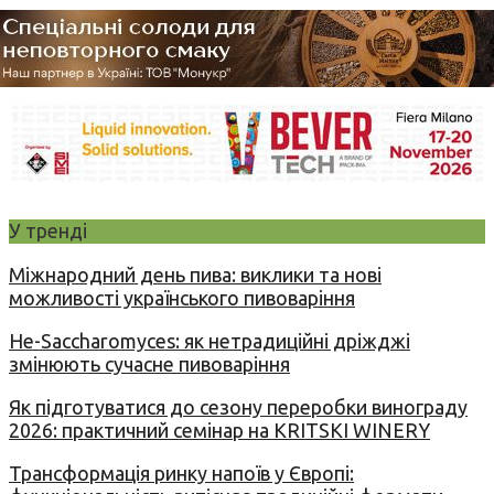
У тренді
Міжнародний день пива: виклики та нові
можливості українського пивоваріння
Не-Saccharomyces: як нетрадиційні дріжджі
змінюють сучасне пивоваріння
Як підготуватися до сезону переробки винограду
2026: практичний семінар на KRITSKI WINERY
Трансформація ринку напоїв у Європі: