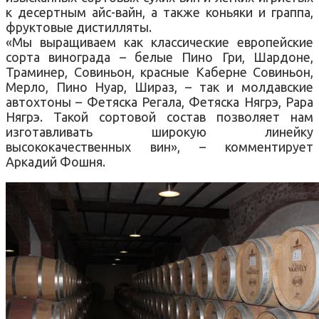
к десертным айс-вайн, а также коньяки и граппа,
фруктовые дистилляты.
«Мы выращиваем как классические европейские
сорта винограда – белые Пино Гри, Шардоне,
Траминер, Совиньон, красные Каберне Совиньон,
Мерло, Пино Нуар, Шираз, – так и молдавские
автохтоны – Фетяска Регала, Фетяска Нягрэ, Рара
Нягрэ. Такой сортовой состав позволяет нам
изготавливать широкую линейку
высококачественных вин», – комментирует
Аркадий Фошня.