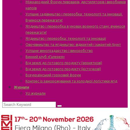
Міжнародний Форум пивоварів, дистиляторів і виробників
напоїв
Успішне садівництво і переробка: технології та інновації.
Вчимося перемагати!
Ягідництво і переробка в умовах воєнного стану: вчимося
перемагати!
Ягідництво і переробка: технології та інновації
Овочівництво та ягідництво: відкритий і закритий ґрунт
Успішне виноградарство і виноробство
Винний клуб «Галерея»
Від землі до готового продукту (зерняткові)
Від землі до готового продукту (кісточкові)
Всеукраїнський горіховий форум
Конгрес із заморожування та холодної логістики ягід
Журнали
Усі журнали