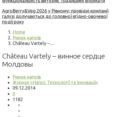
функціональність витісняє традиційні формати
AgroBerry&Veg 2026 у Рівному: провідні компанії
галузі долучаються до головної ягідно-овочевої
події року
Home
Ринок напоїв
Château Vartely –…
Château Vartely – винное сердце
Молдовы
Ринок напоїв
Журнал «Напої. Технології та Інновації»
09.12.2014
0
1182