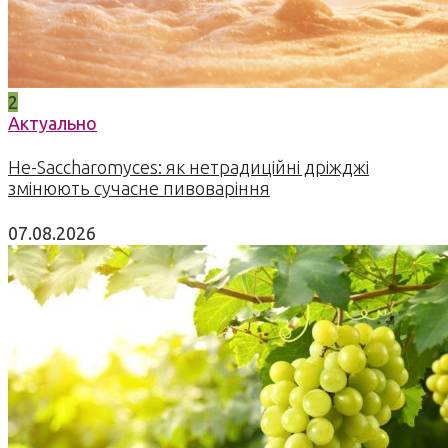
2
Актуально
Не-Saccharomyces: як нетрадиційні дріжджі
змінюють сучасне пивоваріння
07.08.2026