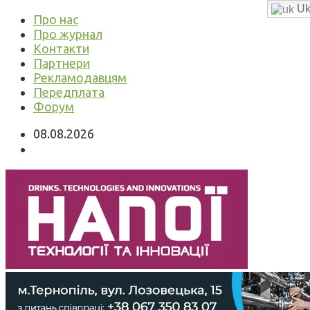
Uk
Про нас
Про журнал
Контакти
Партнери
Рекламодавцям
Передплата
Форум
08.08.2026