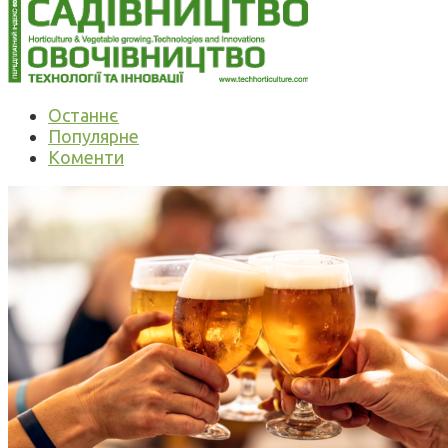
Останнє
Популярне
Коменти