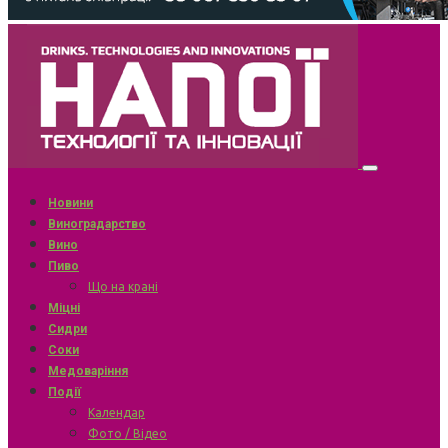
Новини
Виноградарство
Вино
Пиво
Що на крані
Міцні
Сидри
Соки
Медоваріння
Події
Календар
Фото / Відео