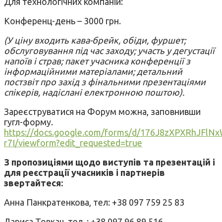
Для технологічних компаній:
Конференц-день – 3000 грн.
(У ціну входить кава-брейк, обіди, фуршет;
обслуговування під час заходу; участь у дегустації
напоїв і страв; пакет учасника конференції з
інформаційними матеріалами; детальний
постзвіт про захід з фінальними презентаціями
спікерів, надіслані електронною поштою).
Зареєструватися на Форум можна, заповнивши
гугл-форму.
https://docs.google.com/forms/d/176J8zXPXRhJFl
r7I/viewform?edit_requested=true
З пропозиціями щодо виступів та презентацій і
для реєстрації учасників і партнерів
звертайтеся:
Анна Панкратенкова, тел: +38 097 759 25 83
Лариса Товкач, тел..: +38 097 96 89 516