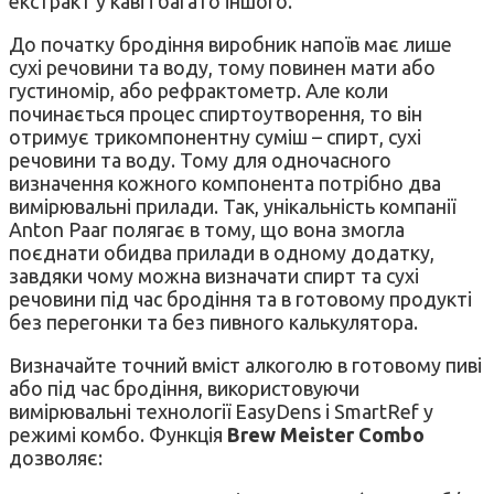
екстракт у каві і багато іншого.
До початку бродіння виробник напоїв має лише
сухі речовини та воду, тому повинен мати або
густиномір, або рефрактометр. Але коли
починається процес спиртоутворення, то він
отримує трикомпонентну суміш – спирт, сухі
речовини та воду. Тому для одночасного
визначення кожного компонента потрібно два
вимірювальні прилади. Так, унікальність компанії
Anton Paar полягає в тому, що вона змогла
поєднати обидва прилади в одному додатку,
завдяки чому можна визначати спирт та сухі
речовини під час бродіння та в готовому продукті
без перегонки та без пивного калькулятора.
Визначайте точний вміст алкоголю в готовому пиві
або під час бродіння, використовуючи
вимірювальні технології EasyDens і SmartRef у
режимі комбо. Функція
Brew Meister Combo
дозволяє: