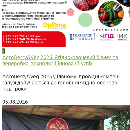
3
AgroBerry&Veg 2026. Ягідно-овочевий бізнес та
переробка: технології, інновації, успіх
AgroBerry&Veg 2026 у Рівному: провідні компанії
галузі долучаються до головної ягідно-овочевої
події року
05.08.2026