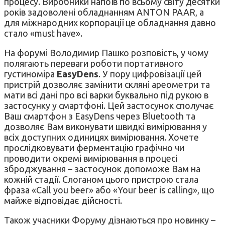
процесу. Виробники напоїв по всьому світу десятки
років задоволені обладнанням ANTON PAAR, а
для міжнародних корпорації це обладнання давно
стало «must have».
На форумі Володимир Пашко розповість, у чому
полягають переваги роботи портативного
густиноміра
EasyDens
. У пору цифровізації цей
пристрій дозволяє замінити скляні ареометри та
мати всі дані про всі варки буквально під рукою в
застосунку у смартфоні. Цей застосунок сполучає
Ваш смартфон з EasyDens через Bluetooth та
дозволяє Вам виконувати швидкі вимірювання у
всіх доступних одиницях вимірювання. Хочете
прослідковувати ферментацію графічно чи
проводити окремі вимірювання в процесі
зброджування – застосунок допоможе Вам на
кожній стадії. Слоганом цього пристрою стала
фраза «Call you beer» або «Your beer is calling», що
майже відповідає дійсності.
Також учасники Форуму дізнаються про новинку –