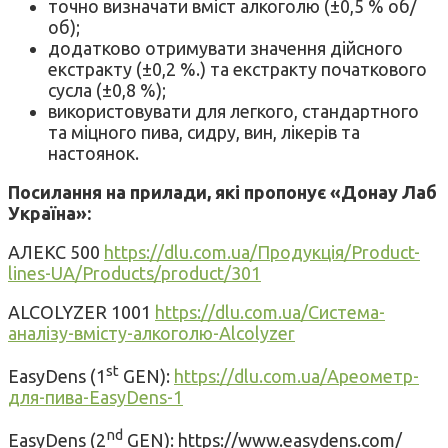
точно визначати вміст алкоголю (±0,5 % об/
об);
додатково отримувати значення дійсного
екстракту (±0,2 %.) та екстракту початкового
сусла (±0,8 %);
використовувати для легкого, стандартного
та міцного пива, сидру, вин, лікерів та
настоянок.
Посилання на прилади, які пропонує «Донау Лаб
Україна»:
АЛЕКС 500
https://dlu.com.ua/Продукція/Product-
lines-UA/Products/product/301
ALCOLYZER 1001
https://dlu.com.ua/Система-
аналізу-вмісту-алкоголю-Alcolyzer
st
EasyDens (1
GEN):
https://dlu.com.ua/Ареометр-
для-пива-EasyDens-1
nd
EasyDens (2
GEN): https://www.easydens.com/