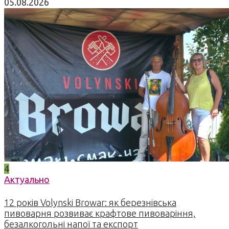
05.08.2026
4
Актуально
12 років Volynski Browar: як березнівська
пивоварня розвиває крафтове пивоваріння,
безалкогольні напої та експорт