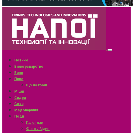
Новини
Виноградарство
Вино
Пиво
Що на крані
Міцні
Сидри
Соки
Медоваріння
Події
Календар
Фото / Відео