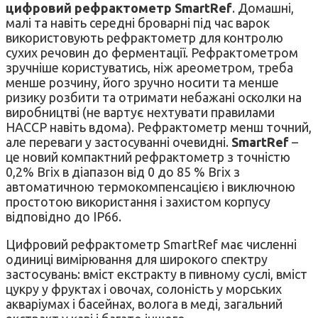
цифровий рефрактометр SmartRef
. Домашні,
малі та навіть середні броварні під час варок
використовують рефрактометр для контролю
сухих речовин до ферментації. Рефрактометром
зручніше користуватись, ніж ареометром, треба
менше розчину, його зручно носити та менше
ризику розбити та отримати небажані осколки на
виробництві (не вартує нехтувати правилами
НАССР навіть вдома). Рефрактометр менш точний,
але переваги у застосуванні очевидні.
SmartRef
–
це новий компактний рефрактометр з точністю
0,2% Brix в діапазон від 0 до 85 % Brix з
автоматичною термокомпенсацією і виключною
простотою використання і захистом корпусу
відповідно до IP66.
Цифровий рефрактометр SmartRef має численні
одиниці вимірювання для широкого спектру
застосувань: вміст екстракту в пивному суслі, вміст
цукру у фруктах і овочах, солоність у морських
акваріумах і басейнах, волога в меді, загальний