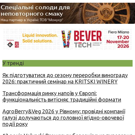
У тренді
Як підготуватися до сезону переробки винограду
2026: практичний семінар на KRITSKI WINERY
Трансформація ринку напоїв у Європі:
функціональність витісняє традиційні формати
AgroBerry&Veg 2026 у Рівному: провідні компанії
галузі долучаються до головної ягідно-овочевої
події року