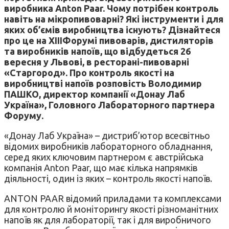
виробника Anton Paar. Чому потрібен контроль
навіть на мікропивоварні? Які інструменти і для
яких об’ємів виробництва існують? Дізнайтеся
про це на XIIIФорумі пивоварів, дистиляторів
та виробників напоїв, що відбудеться 26
вересня у Львові, в ресторані-пивоварні
«Старгород». Про контроль якості на
виробництві напоїв розповість Володимир
ПАШКО, директор компанії «Донау Лаб
Україна», Головного Лабораторного партнера
Форуму.
«Донау Лаб Україна» – дистриб’ютор всесвітньо
відомих виробників лабораторного обладнання,
серед яких ключовим партнером є австрійська
компанія Anton Paar, що має кілька напрямків
діяльності, один із яких – контроль якості напоїв.
ANTON PAAR відомий приладами та комплексами
для контролю й моніторингу якості різноманітних
напоїв як для лабораторії, так і для виробничого