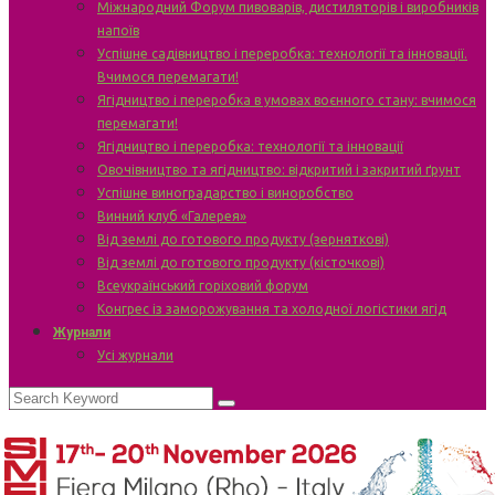
Міжнародний Форум пивоварів, дистиляторів і виробників
напоїв
Успішне садівництво і переробка: технології та інновації.
Вчимося перемагати!
Ягідництво і переробка в умовах воєнного стану: вчимося
перемагати!
Ягідництво і переробка: технології та інновації
Овочівництво та ягідництво: відкритий і закритий ґрунт
Успішне виноградарство і виноробство
Винний клуб «Галерея»
Від землі до готового продукту (зерняткові)
Від землі до готового продукту (кісточкові)
Всеукраїнський горіховий форум
Конгрес із заморожування та холодної логістики ягід
Журнали
Усі журнали