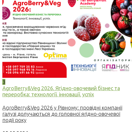
3
AgroBerry&Veg 2026. Ягідно-овочевий бізнес та
переробка: технології, інновації, успіх
AgroBerry&Veg 2026 у Рівному: провідні компанії
галузі долучаються до головної ягідно-овочевої
події року