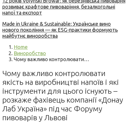
12 років Volynski Browar: як березнівська пивоварня
розвиває крафтове пивоваріння, безалкогольні
напої та експорт
Made in Ukraine & Sustainable: Українське вино
нового покоління — як ESG-практики формують
майбутнє виноробства
Home
Виноробство
Чому важливо контролювати…
Чому важливо контролювати
якість на виробництві напоїв і які
інструменти для цього існують –
розкаже фахівець компанії «Донау
Лаб Україна» під час Форуму
пивоварів у Львові