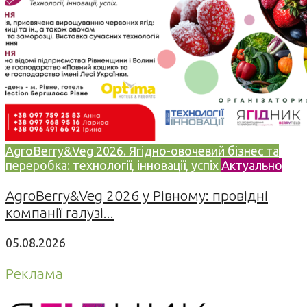
AgroBerry&Veg 2026. Ягідно-овочевий бізнес та
переробка: технології, інновації, успіх
Актуально
AgroBerry&Veg 2026 у Рівному: провідні
компанії галузі...
05.08.2026
Реклама