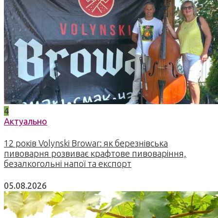
4
Актуально
12 років Volynski Browar: як березнівська
пивоварня розвиває крафтове пивоваріння,
безалкогольні напої та експорт
05.08.2026