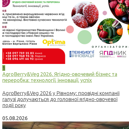
1
AgroBerry&Veg 2026. Ягідно-овочевий бізнес та
переробка: технології, інновації, успіх
AgroBerry&Veg 2026 у Рівному: провідні компанії
галузі долучаються до головної ягідно-овочевої
події року
05.08.2026