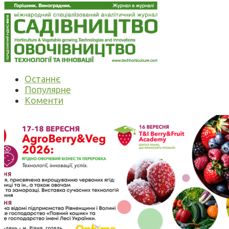
Останнє
Популярне
Коменти