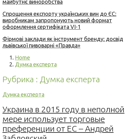
майбутнє виноробства
Спрощення експорту українських вин до ЄС:
виробникам запропонують новий формат
оформлення сертифіката VI-1
Фірмові заклади як інструмент бренду: досвід
львівської пивоварні «Правда»
Home
Думка експерта
Рубрика : Думка експерта
Думка експерта
Украина в 2015 году в неполной
мере использует торговые
преференции от ЕС – Андрей
Забловский