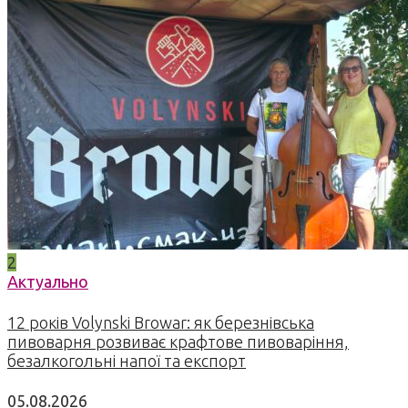
2
Актуально
12 років Volynski Browar: як березнівська
пивоварня розвиває крафтове пивоваріння,
безалкогольні напої та експорт
05.08.2026