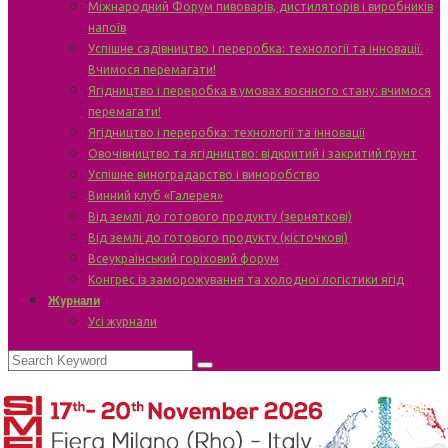
Міжнародний Форум пивоварів, дистиляторів і виробників
напоїв
Успішне садівництво і переробка: технології та інновації.
Вчимося перемагати!
Ягідництво і переробка в умовах воєнного стану: вчимося
перемагати!
Ягідництво і переробка: технології та інновації
Овочівництво та ягідництво: відкритий і закритий ґрунт
Успішне виноградарство і виноробство
Винний клуб «Галерея»
Від землі до готового продукту (зерняткові)
Від землі до готового продукту (кісточкові)
Всеукраїнський горіховий форум
Конгрес із заморожування та холодної логістики ягід
Журнали
Усі журнали