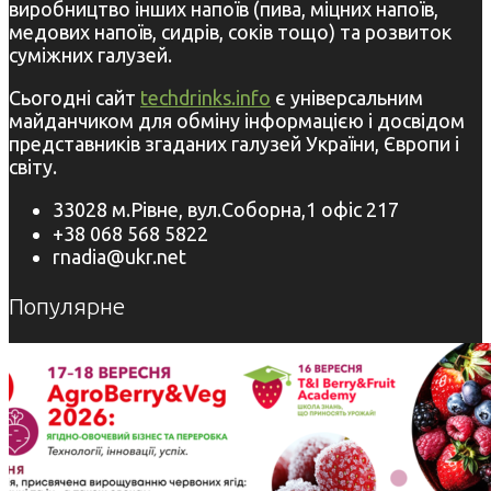
виробництво інших напоїв (пива, міцних напоїв,
медових напоїв, сидрів, соків тощо) та розвиток
суміжних галузей.
Сьогодні сайт
techdrinks.info
є універсальним
майданчиком для обміну інформацією і досвідом
представників згаданих галузей України, Європи і
світу.
33028 м.Рівне, вул.Соборна,1 офіс 217
+38 068 568 5822
rnadia@ukr.net
Популярне