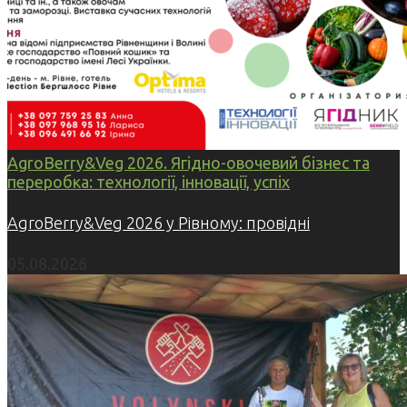
AgroBerry&Veg 2026. Ягідно-овочевий бізнес та
переробка: технології, інновації, успіх
AgroBerry&Veg 2026 у Рівному: провідні
05.08.2026