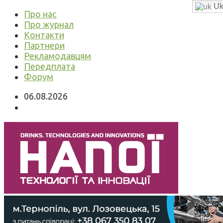
Uk
Про нас
Про журнал
Контакти
Партнери
Рекламодавцям
Передплата
Форум
06.08.2026