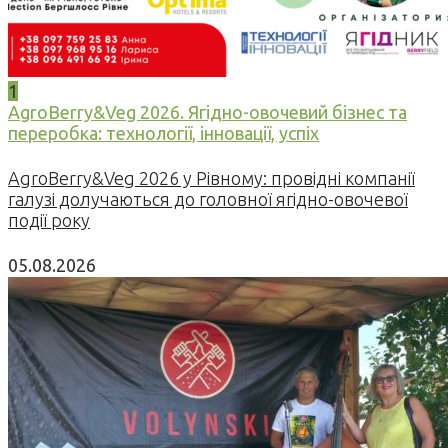
1
AgroBerry&Veg 2026. Ягідно-овочевий бізнес та
переробка: технології, інновації, успіх
AgroBerry&Veg 2026 у Рівному: провідні компанії
галузі долучаються до головної ягідно-овочевої
події року
05.08.2026