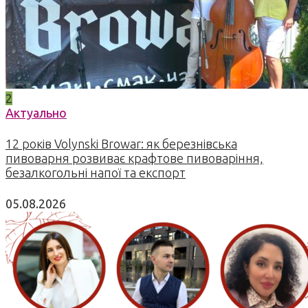
2
Актуально
12 років Volynski Browar: як березнівська
пивоварня розвиває крафтове пивоваріння,
безалкогольні напої та експорт
05.08.2026