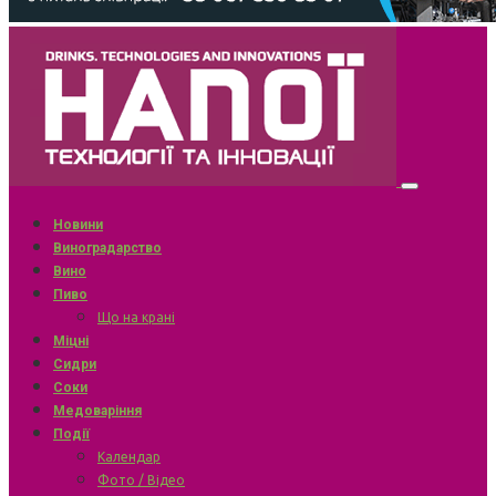
Новини
Виноградарство
Вино
Пиво
Що на крані
Міцні
Сидри
Соки
Медоваріння
Події
Календар
Фото / Відео