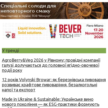
У тренді
AgroBerry&Veg 2026 у Рівному: провідні компанії
галузі долучаються до головної ягідно-овочевої
події року
12 років Volynski Browar: як березнівська пивоварня
розвиває крафтове пивоваріння, безалкогольні
напої та експорт
Made in Ukraine & Sustainable: Українське вино
нового покоління — як ESG-практики формують