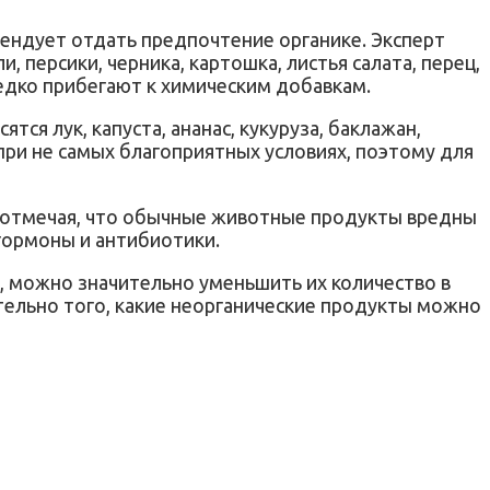
ендует отдать предпочтение органике. Эксперт
 персики, черника, картошка, листья салата, перец,
едко прибегают к химическим добавкам.
ся лук, капуста, ананас, кукуруза, баклажан,
 при не самых благоприятных условиях, поэтому для
, отмечая, что обычные животные продукты вредны
гормоны и антибиотики.
у, можно значительно уменьшить их количество в
тельно того, какие неорганические продукты можно