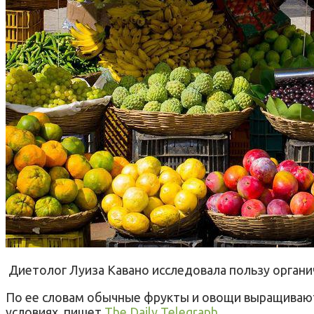
Диетолог Луиза Кавано исследовала пользу органи
По ее словам обычные фрукты и овощи выращиваютс
условиях, пишет
The Daily Telegraph
.