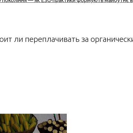
вого покоління — як ESG-практики формують майбутнє
тоит ли переплачивать за органичес