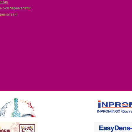
апоїв
чимося перемагати!
еремагати!