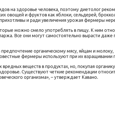
идов на здоровье человека, поэтому диетолог реком
х овощей и фруктов как яблоки, сельдерей, брокколи,
ь прихотливы и ради увеличения урожая фермеры нер
торые можно смело употреблять в пищу. К ним относят
 спаржа. Все они могут самостоятельно вырасти даже
 предпочтение органическому мясу, яйцам и молоку
совестные фермеры используют при их взращивании 
вредных веществ в продуктах, но, покупая органик
а здоровье. Существуют четкие рекомендации относи
овеческого организма», – утверждает Кавано.