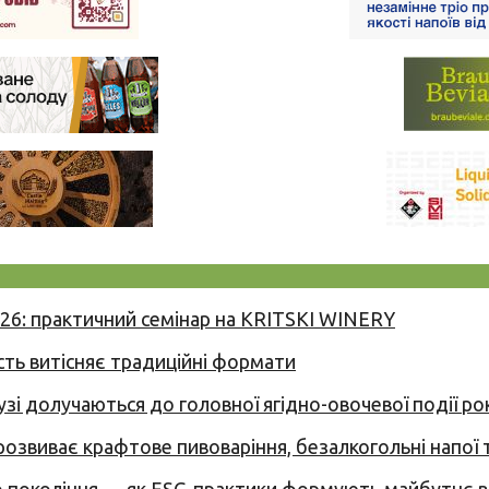
026: практичний семінар на KRITSKI WINERY
сть витісняє традиційні формати
узі долучаються до головної ягідно-овочевої події ро
 розвиває крафтове пивоваріння, безалкогольні напої 