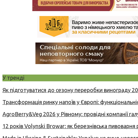
У тренді
Як підготуватися до сезону переробки винограду 2
Трансформація ринку напоїв у Європі: функціональні
AgroBerry&Veg 2026 у Рівному: провідні компанії гал
12 років Volynski Browar: як березнівська пивоварня