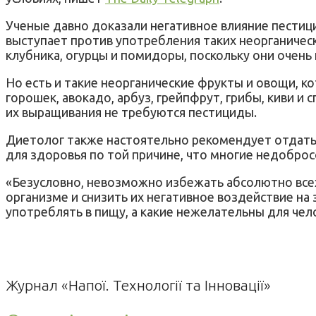
Ученые давно доказали негативное влияние пестиц
выступает против употребления таких неорганически
клубника, огурцы и помидоры, поскольку они очен
Но есть и такие неорганические фрукты и овощи, ко
горошек, авокадо, арбуз, грейпфрут, грибы, киви и
их выращивания не требуются пестициды.
Диетолог также настоятельно рекомендует отдать
для здоровья по той причине, что многие недобро
«Безусловно, невозможно избежать абсолютно всех 
организме и снизить их негативное воздействие н
употреблять в пищу, а какие нежелательны для чел
Журнал «Напої. Технології та Інновації»