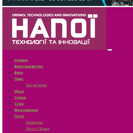
Новини
Виноградарство
Вино
Пиво
Що на крані
Міцні
Сидри
Соки
Медоваріння
Події
Календар
Фото / Відео