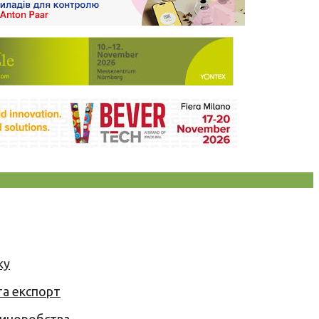
ку
та експорт