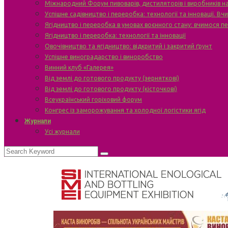
Міжнародний Форум пивоварів, дистиляторів і виробників н
Успішне садівництво і переробка: технології та інновації. В
Ягідництво і переробка в умовах воєнного стану: вчимося п
Ягідництво і переробка: технології та інновації
Овочівництво та ягідництво: відкритий і закритий ґрунт
Успішне виноградарство і виноробство
Винний клуб «Галерея»
Від землі до готового продукту (зерняткові)
Від землі до готового продукту (кісточкові)
Всеукраїнський горіховий форум
Конгрес із заморожування та холодної логістики ягід
Журнали
Усі журнали