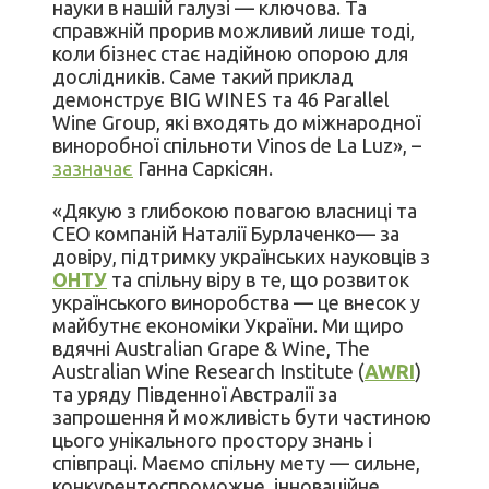
науки в нашій галузі — ключова. Та
справжній прорив можливий лише тоді,
коли бізнес стає надійною опорою для
дослідників. Саме такий приклад
демонструє BIG WINES та 46 Parallel
Wine Group, які входять до міжнародної
виноробної спільноти Vinos de La Luz», –
зазначає
Ганна Саркісян.
«Дякую з глибокою повагою власниці та
СЕО компаній Наталії Бурлаченко— за
довіру, підтримку українських науковців з
ОНТУ
та спільну віру в те, що розвиток
українського виноробства — це внесок у
майбутнє економіки України. Ми щиро
вдячні Australian Grape & Wine, The
Australian Wine Research Institute (
AWRI
)
та уряду Південної Австралії за
запрошення й можливість бути частиною
цього унікального простору знань і
співпраці. Маємо спільну мету — сильне,
конкурентоспроможне, інноваційне