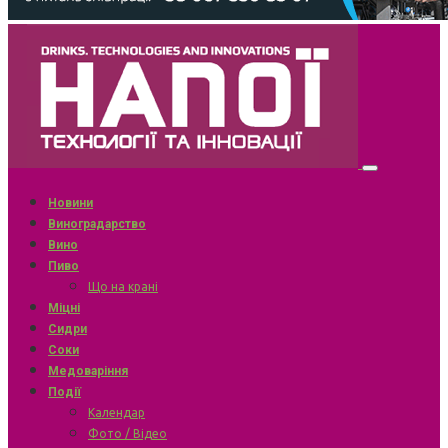
Новини
Виноградарство
Вино
Пиво
Що на крані
Міцні
Сидри
Соки
Медоваріння
Події
Календар
Фото / Відео