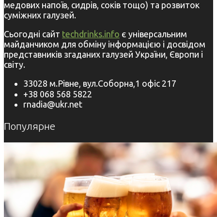
медових напоїв, сидрів, соків тощо) та розвиток
суміжних галузей.
Сьогодні сайт
techdrinks.info
є універсальним
майданчиком для обміну інформацією і досвідом
представників згаданих галузей України, Європи і
світу.
33028 м.Рівне, вул.Соборна,1 офіс 217
+38 068 568 5822
rnadia@ukr.net
Популярне