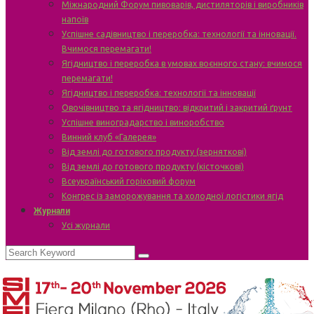
Міжнародний Форум пивоварів, дистиляторів і виробників
напоїв
Успішне садівництво і переробка: технології та інновації.
Вчимося перемагати!
Ягідництво і переробка в умовах воєнного стану: вчимося
перемагати!
Ягідництво і переробка: технології та інновації
Овочівництво та ягідництво: відкритий і закритий ґрунт
Успішне виноградарство і виноробство
Винний клуб «Галерея»
Від землі до готового продукту (зерняткові)
Від землі до готового продукту (кісточкові)
Всеукраїнський горіховий форум
Конгрес із заморожування та холодної логістики ягід
Журнали
Усі журнали