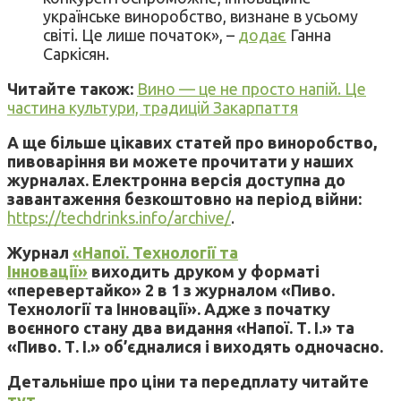
українське виноробство, визнане в усьому
світі. Це лише початок», –
додає
Ганна
Саркісян.
Читайте також:
Вино — це не просто напій. Це
частина культури, традицій Закарпаття
А ще більше цікавих статей про виноробство,
пивоваріння ви можете прочитати у наших
журналах. Електронна версія доступна до
завантаження безкоштовно на період війни:
https://techdrinks.info/archive/
.
Журнал
«Напої. Технології та
Інновації»
виходить друком у форматі
«перевертайко» 2 в 1 з журналом «Пиво.
Технології та Інновації». Адже з початку
воєнного стану два видання «Напої. Т. І.» та
«Пиво. Т. І.» об’єдналися і виходять одночасно.
Детальніше про ціни та передплату читайте
тут
.