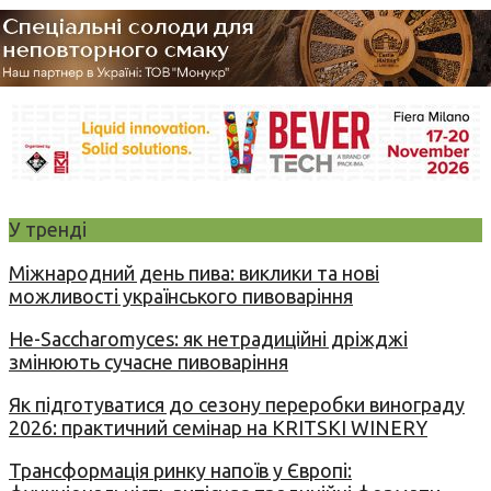
У тренді
Міжнародний день пива: виклики та нові
можливості українського пивоваріння
Не-Saccharomyces: як нетрадиційні дріжджі
змінюють сучасне пивоваріння
Як підготуватися до сезону переробки винограду
2026: практичний семінар на KRITSKI WINERY
Трансформація ринку напоїв у Європі: