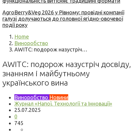
функціональність витісняє традиційні формати
AgroBerry&Veg 2026 у Рівному: провідні компанії
галузі долучаються до головної ягідно-овочевої
події року
Home
Виноробство
AWITC: подорож назустріч…
AWITC: подорож назустріч досвіду,
знанням і майбутньому
українського вина
Виноробство
Новини
Журнал «Напої. Технології та Інновації»
25.07.2025
0
745