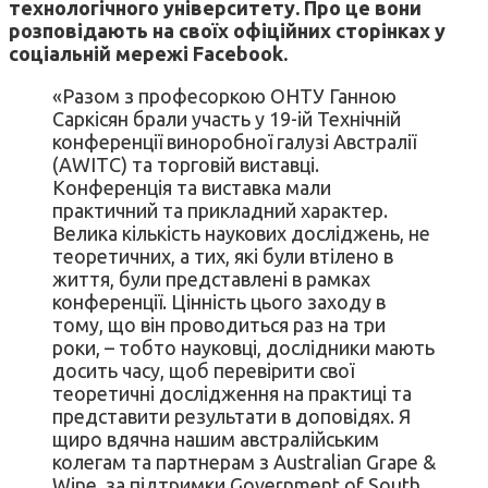
технологічного університету. Про це вони
розповідають на своїх офіційних сторінках у
соціальній мережі Facebook.
«Разом з професоркою ОНТУ Ганною
Саркісян брали участь у 19-ій Технічній
конференції виноробної галузі Австралії
(AWITC) та торговій виставці.
Конференція та виставка мали
практичний та прикладний характер.
Велика кількість наукових досліджень, не
теоретичних, а тих, які були втілено в
життя, були представлені в рамках
конференції. Цінність цього заходу в
тому, що він проводиться раз на три
роки, – тобто науковці, дослідники мають
досить часу, щоб перевірити свої
теоретичні дослідження на практиці та
представити результати в доповідях. Я
щиро вдячна нашим австралійським
колегам та партнерам з Australian Grape &
Wine, за підтримки Government of South