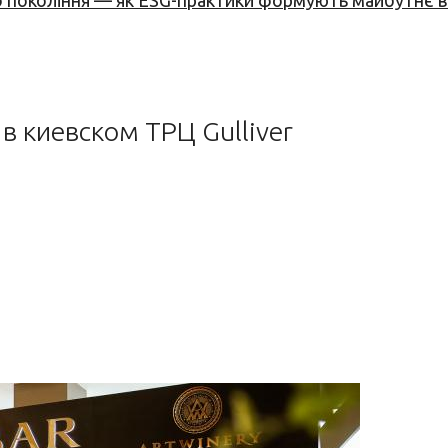
вого покоління — як ESG-практики формують майбутнє
 киевском ТРЦ Gulliver