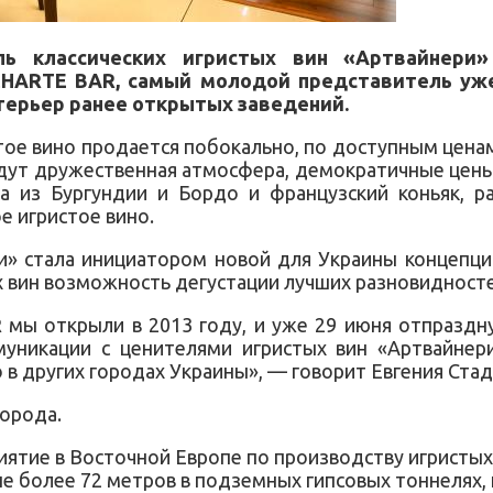
ль классических игристых вин «Артвайнери
CHARTE BAR, самый молодой представитель уже
терьер ранее открытых заведений.
ое вино продается побокально, по доступным цена
дут дружественная атмосфера, демократичные цены
а из Бургундии и Бордо и французский коньяк, ра
 игристое вино.
и» стала инициатором новой для Украины концепци
 вин возможность дегустации лучших разновидносте
 мы открыли в 2013 году, и уже 29 июня отпраздн
уникации с ценителями игристых вин «Артвайнер
 в других городах Украины», — говорит Евгения Ста
орода.
ятие в Восточной Европе по производству игристых
не более 72 метров в подземных гипсовых тоннелях,