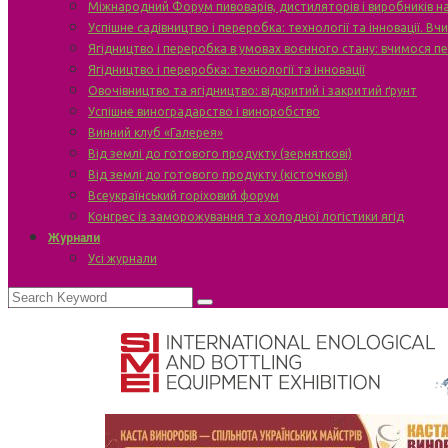
Міжнародний Форум пивоварів, дистиляторів і виробників н
Успішне садівництво і переробка: технології та інновації. В
Ягідництво і переробка в умовах воєнного стану: вчимося п
Ягідництво і переробка: технології та інновації
Овочівництво та ягідництво: відкритий і закритий ґрунт
Успішне виноградарство і виноробство
Винний клуб «Галерея»
Від землі до готового продукту (зерняткові)
Від землі до готового продукту (кісточкові)
Всеукраїнський горіховий форум
Конгрес із заморожування та холодної логістики ягід
Журнали
Усі журнали