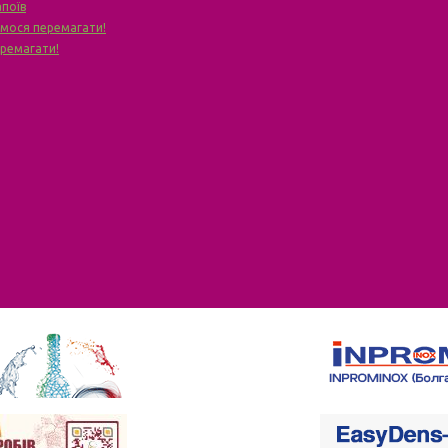
апоїв
чимося перемагати!
еремагати!