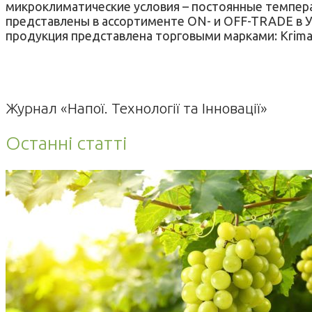
микроклиматические условия – постоянные темпера
представлены в ассортименте ON- и OFF-TRADE в У
продукция представлена торговыми марками: Krimаrt
Журнал «Напої. Технології та Інновації»
Останні статті