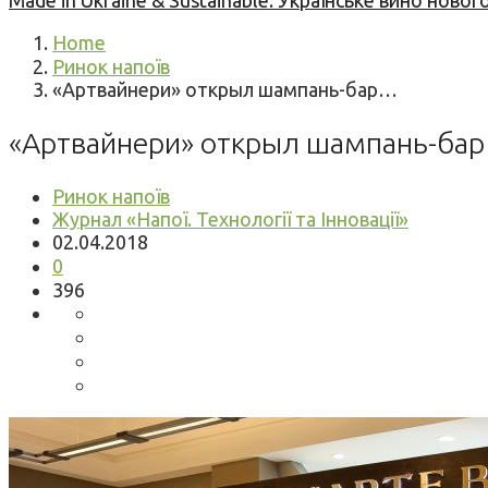
Made in Ukraine & Sustainable: Українське вино но
Home
Ринок напоїв
«Артвайнери» открыл шампань-бар…
«Артвайнери» открыл шампань-бар в
Ринок напоїв
Журнал «Напої. Технології та Інновації»
02.04.2018
0
396