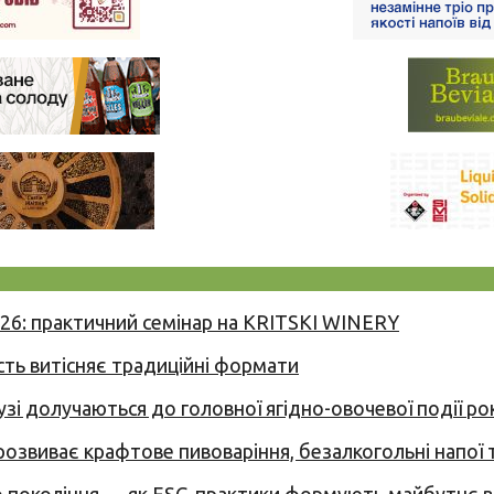
026: практичний семінар на KRITSKI WINERY
сть витісняє традиційні формати
узі долучаються до головної ягідно-овочевої події ро
 розвиває крафтове пивоваріння, безалкогольні напої 