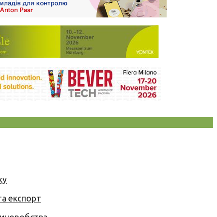
ку
та експорт