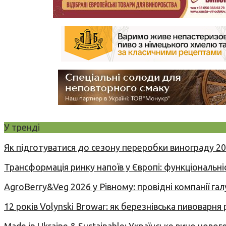
У тренді
Як підготуватися до сезону переробки винограду 2
Трансформація ринку напоїв у Європі: функціональні
AgroBerry&Veg 2026 у Рівному: провідні компанії гал
12 років Volynski Browar: як березнівська пивоварня