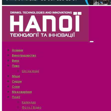
Новини
Виноградарство
Вино
Пиво
Що на крані
Міцні
Сидри
Соки
Медоваріння
Події
Календар
Фото / Відео