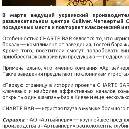
В марте ведущий украинский производите
развлекательном центре Gulliver. Четвертый 
посадочных места и повторяет классический ин
Особенностью CHARTE BAR является то, что игрист
бокалу — комплимент от заведения. Гостей бара ж
Кроме того, посетители смогут попробовать вин
приобрести эксклюзивную продукцию — подарочное
Примечательно, что именно компания «Артвайнер
Такие заведения предлагают поклонникам игристых
«Первую страницу в истории проекта CHARTE BAR
ключевых и наиболее эффективных каналов комм
открыть один шампань-бар в Киеве и еще несколько
CHARTE BAR — игристая пауза в музыке большого г
Справка
: ЧАО «Артвайнери» — крупнейшее предпри
производства в «Артвайнери» расположен на глуби