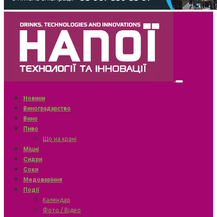
Новини
Виноградарство
Вино
Пиво
Що на крані
Міцні
Сидри
Соки
Медоваріння
Події
Календар
Фото / Відео