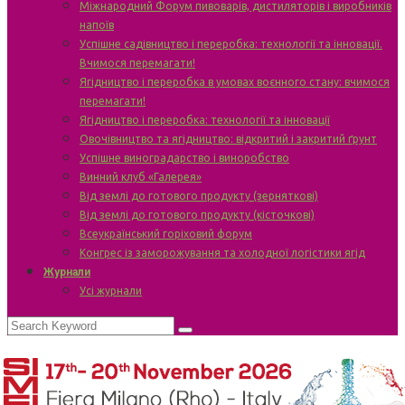
Міжнародний Форум пивоварів, дистиляторів і виробників
напоїв
Успішне садівництво і переробка: технології та інновації.
Вчимося перемагати!
Ягідництво і переробка в умовах воєнного стану: вчимося
перемагати!
Ягідництво і переробка: технології та інновації
Овочівництво та ягідництво: відкритий і закритий ґрунт
Успішне виноградарство і виноробство
Винний клуб «Галерея»
Від землі до готового продукту (зерняткові)
Від землі до готового продукту (кісточкові)
Всеукраїнський горіховий форум
Конгрес із заморожування та холодної логістики ягід
Журнали
Усі журнали