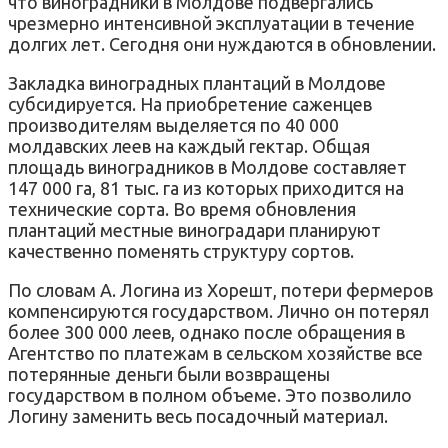
что виноградники в Молдове подвергались
чрезмерно интенсивной эксплуатации в течение
долгих лет. Сегодня они нуждаются в обновлении.
Закладка виноградных плантаций в Молдове
субсидируется. На приобретение саженцев
производителям выделяется по 40 000
молдавских леев на каждый гектар. Общая
площадь виноградников в Молдове составляет
147 000 га, 81 тыс. га из которых приходится на
технические сорта. Во время обновления
плантаций местные виноградари планируют
качественно поменять структуру сортов.
По словам А. Логина из Хорешт, потери фермеров
компенсируются государством. Лично он потерял
более 300 000 леев, однако после обращения в
Агентство по платежам в сельском хозяйстве все
потерянные деньги были возвращены
государством в полном объеме. Это позволило
Логину заменить весь посадочный материал.