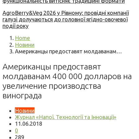
функціональність витісняє традиційні формати
AgroBerry&Veg 2026 у Рівному: провідні компанії
галузі долучаються до головної ягідно-овочевої
події року
Home
Новини
Американцы предоставят молдаванам…
Американцы предоставят
молдаванам 400 000 долларов на
увеличение производства
винограда
Новини
Журнал «Напої. Технології та Інновації»
11.06.2018
0
289