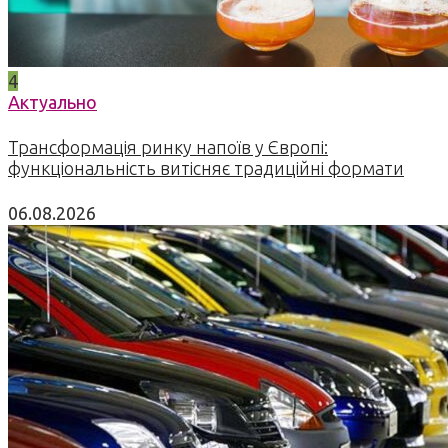
4
Актуально
Трансформація ринку напоїв у Європі:
функціональність витісняє традиційні формати
06.08.2026