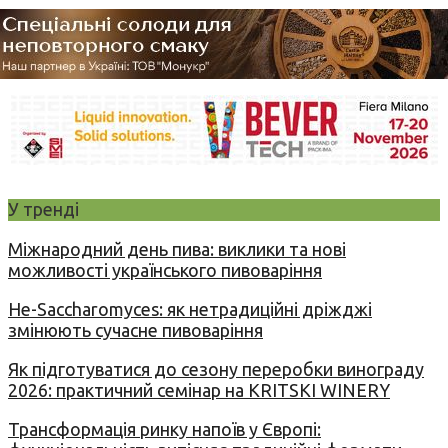
У тренді
Міжнародний день пива: виклики та нові
можливості українського пивоваріння
Не-Saccharomyces: як нетрадиційні дріжджі
змінюють сучасне пивоваріння
Як підготуватися до сезону переробки винограду
2026: практичний семінар на KRITSKI WINERY
Трансформація ринку напоїв у Європі: