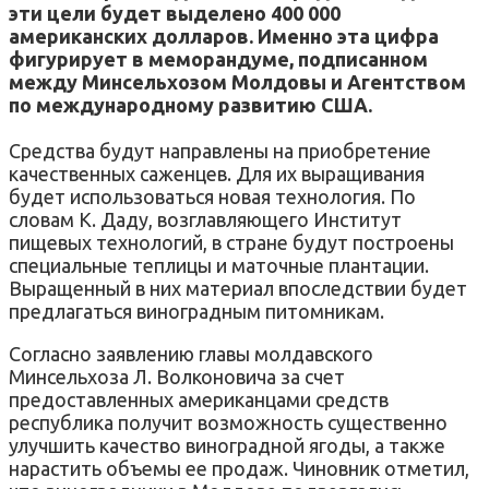
эти цели будет выделено 400 000
американских долларов. Именно эта цифра
фигурирует в меморандуме, подписанном
между Минсельхозом Молдовы и Агентством
по международному развитию США.
Средства будут направлены на приобретение
качественных саженцев. Для их выращивания
будет использоваться новая технология. По
словам К. Даду, возглавляющего Институт
пищевых технологий, в стране будут построены
специальные теплицы и маточные плантации.
Выращенный в них материал впоследствии будет
предлагаться виноградным питомникам.
Согласно заявлению главы молдавского
Минсельхоза Л. Волконовича за счет
предоставленных американцами средств
республика получит возможность существенно
улучшить качество виноградной ягоды, а также
нарастить объемы ее продаж. Чиновник отметил,