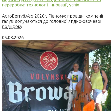
переробка: технології, інновації, успіх
AgroBerry&Veg 2026 у Рівному: провідні компанії
галузі долучаються до головної ягідно-овочевої
події року
05.08.2026