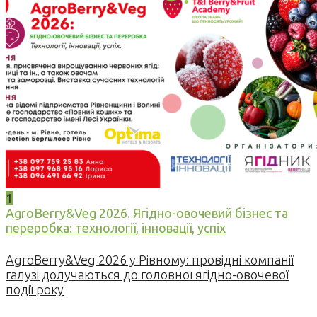
1
AgroBerry&Veg 2026. Ягідно-овочевий бізнес та
переробка: технології, інновації, успіх
AgroBerry&Veg 2026 у Рівному: провідні компанії
галузі долучаються до головної ягідно-овочевої
події року