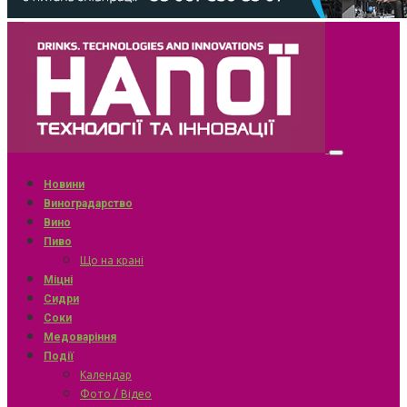
Новини
Виноградарство
Вино
Пиво
Що на крані
Міцні
Сидри
Соки
Медоваріння
Події
Календар
Фото / Відео