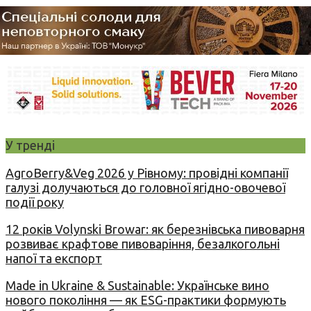
У тренді
AgroBerry&Veg 2026 у Рівному: провідні компанії
галузі долучаються до головної ягідно-овочевої
події року
12 років Volynski Browar: як березнівська пивоварня
розвиває крафтове пивоваріння, безалкогольні
напої та експорт
Made in Ukraine & Sustainable: Українське вино
нового покоління — як ESG-практики формують