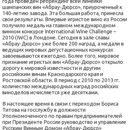
года проведен ребрендинг всей линейки
шампанских вин «Абрау-Дюрсо», приуроченный к
140-летию завода. Эта большая работа, принесла
свои результаты. Впервые игристое вино из России
получило медаль на главном международном
винном конкурсе International Wine Challenge –
2010 (IWC) в Лондоне. Сегодня в зале славы
«Абрау-Дюрсо» уже более 200 наград, а медали в
ведущих мировых дегустационных конкурсах
завоевываются ежегодно. Более того, мировое
признание игристых вин «Абрау-Дюрсо» открыло
дорогу к мировой известности и другим
российским винам Краснодарского края и
Ростовской области. В период с 2010 по 2013 гг.
количество международных наград российских
виноделов исчисляется уже десятками.
В настоящее время в связи с переходом Бориса
Титова на госслужбу в должности
Уполномоченного по правам предпринимателей
при Президенте России руководство и управление
Русским Винным Домом «Абрау-Дюрсо»