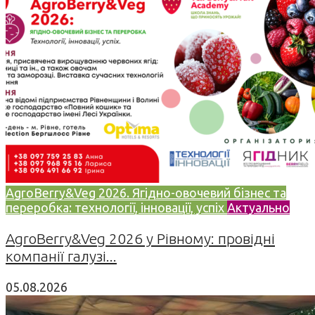
AgroBerry&Veg 2026. Ягідно-овочевий бізнес та
переробка: технології, інновації, успіх
Актуально
AgroBerry&Veg 2026 у Рівному: провідні
компанії галузі...
05.08.2026