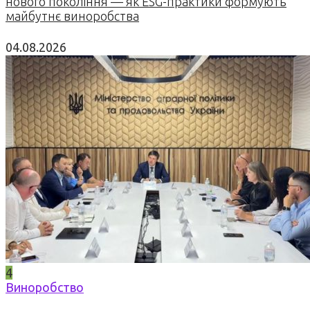
нового покоління — як ESG-практики формують
майбутнє виноробства
04.08.2026
4
Виноробство