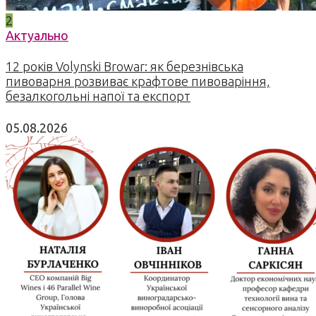
2
Актуально
12 років Volynski Browar: як березнівська
пивоварня розвиває крафтове пивоваріння,
безалкогольні напої та експорт
05.08.2026