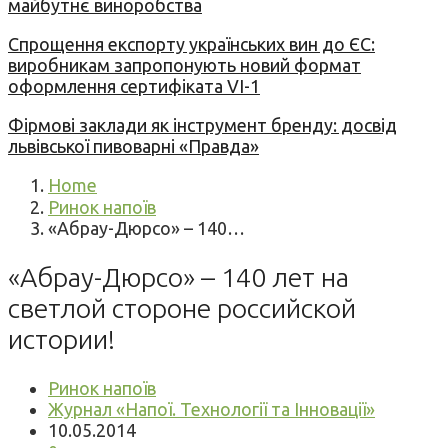
майбутнє виноробства
Спрощення експорту українських вин до ЄС:
виробникам запропонують новий формат
оформлення сертифіката VI-1
Фірмові заклади як інструмент бренду: досвід
львівської пивоварні «Правда»
Home
Ринок напоїв
«Абрау-Дюрсо» – 140…
«Абрау-Дюрсо» – 140 лет на
светлой стороне российской
истории!
Ринок напоїв
Журнал «Напої. Технології та Інновації»
10.05.2014