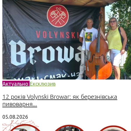
Актуально
Ексклюзив
12 років Volynski Browar: як березнівська
пивоварня...
05.08.2026