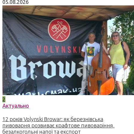
05.08.2026
2
Актуально
12 років Volynski Browar: як березнівська
пивоварня розвиває крафтове пивоваріння,
безалкогольні напої та експорт