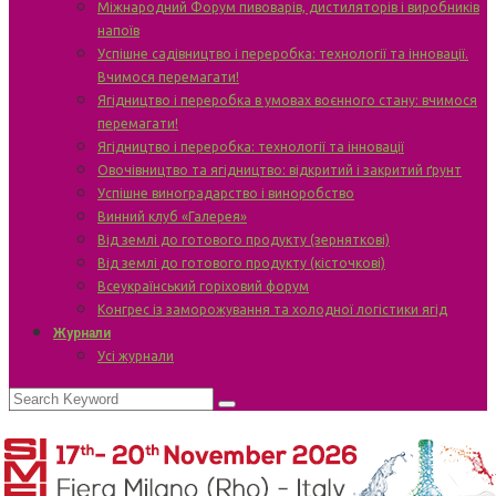
Міжнародний Форум пивоварів, дистиляторів і виробників
напоїв
Успішне садівництво і переробка: технології та інновації.
Вчимося перемагати!
Ягідництво і переробка в умовах воєнного стану: вчимося
перемагати!
Ягідництво і переробка: технології та інновації
Овочівництво та ягідництво: відкритий і закритий ґрунт
Успішне виноградарство і виноробство
Винний клуб «Галерея»
Від землі до готового продукту (зерняткові)
Від землі до готового продукту (кісточкові)
Всеукраїнський горіховий форум
Конгрес із заморожування та холодної логістики ягід
Журнали
Усі журнали