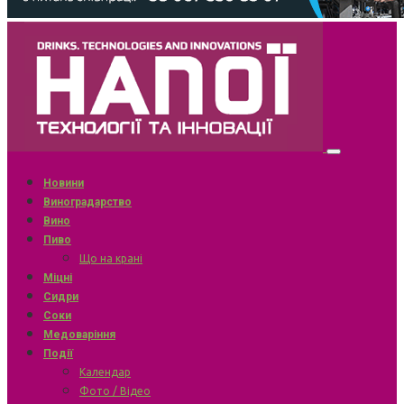
Новини
Виноградарство
Вино
Пиво
Що на крані
Міцні
Сидри
Соки
Медоваріння
Події
Календар
Фото / Відео