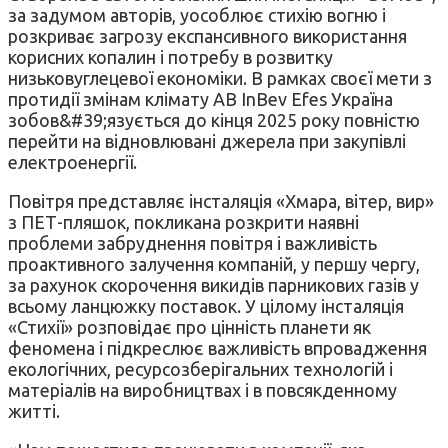
за задумом авторів, уособлює стихію вогню і
розкриває загрозу експансивного використання
корисних копалин і потребу в розвитку
низьковуглецевої економіки. В рамках своєї мети з
протидії змінам клімату AB InBev Efes Україна
зобов&#39;язується до кінця 2025 року повністю
перейти на відновлювані джерела при закупівлі
електроенергії.
Повітря представляє інсталяція «Хмара, вітер, вир»
з ПЕТ-пляшок, покликана розкрити наявні
проблеми забруднення повітря і важливість
проактивного залучення компаній, у першу чергу,
за рахунок скорочення викидів парникових газів у
всьому ланцюжку поставок. У цілому інсталяція
«Стихії» розповідає про цінність планети як
феномена і підкреслює важливість впровадження
екологічних, ресурсозберігальних технологій і
матеріалів на виробництвах і в повсякденному
житті.