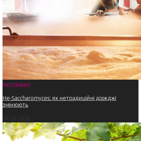
Актуально
Не-Saccharomyces: як нетрадиційні дріжджі
змінюють
07.08.2026