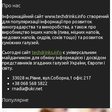
Про нас
Інформаційний сайт www.techdrinks.info створений
для популяризації інформації про розвиток
виноградарства та виноробства, а також про
виробництво інших напоїв (пива, міцних напоїв,
медових напоїв, сидрів, соків тощо) та розвиток
суміжних галузей.
Сьогодні сайт
techdrinks.info
є універсальним
майданчиком для обміну інформацією і досвідом
представників згаданих галузей України, Європи і
світу.
33028 м.Рівне, вул.Соборна,1 офіс 217
+38 068 568 5822
rnadia@ukr.net
Популярне