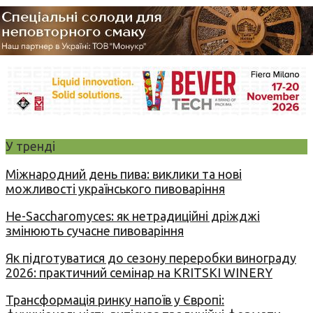
У тренді
Міжнародний день пива: виклики та нові
можливості українського пивоваріння
Не-Saccharomyces: як нетрадиційні дріжджі
змінюють сучасне пивоваріння
Як підготуватися до сезону переробки винограду
2026: практичний семінар на KRITSKI WINERY
Трансформація ринку напоїв у Європі: