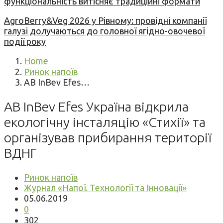
функціональність витісняє традиційні формати
AgroBerry&Veg 2026 у Рівному: провідні компанії
галузі долучаються до головної ягідно-овочевої
події року
Home
Ринок напоїв
AB InBev Efes…
AB InBev Efes Україна відкрила
екологічну інсталяцію «Стихії» та
організував прибирання території
ВДНГ
Ринок напоїв
Журнал «Напої. Технології та Інновації»
05.06.2019
0
302