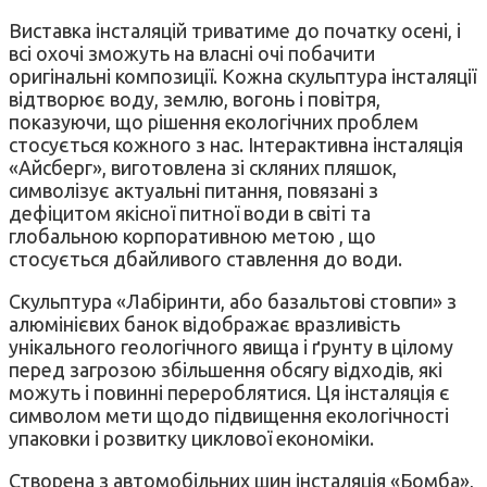
Виставка інсталяцій триватиме до початку осені, і
всі охочі зможуть на власні очі побачити
оригінальні композиції. Кожна скульптура інсталяції
відтворює воду, землю, вогонь і повітря,
показуючи, що рішення екологічних проблем
стосується кожного з нас. Інтерактивна інсталяція
«Айсберг», виготовлена зі скляних пляшок,
символізує актуальні питання, повязані з
дефіцитом якісної питної води в світі та
глобальною корпоративною метою , що
стосується дбайливого ставлення до води.
Скульптура «Лабіринти, або базальтові стовпи» з
алюмінієвих банок відображає вразливість
унікального геологічного явища і ґрунту в цілому
перед загрозою збільшення обсягу відходів, які
можуть і повинні перероблятися. Ця інсталяція є
символом мети щодо підвищення екологічності
упаковки і розвитку циклової економіки.
Створена з автомобільних шин інсталяція «Бомба»,