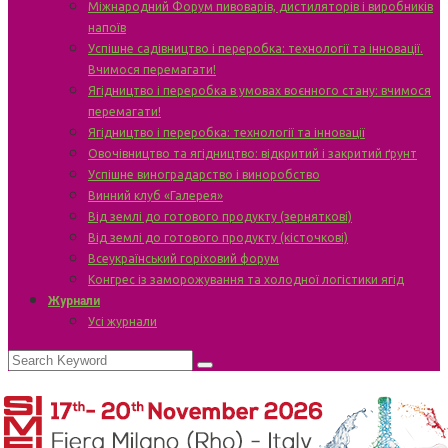
Міжнародний Форум пивоварів, дистиляторів і виробників
напоїв
Успішне садівництво і переробка: технології та інновації.
Вчимося перемагати!
Ягідництво і переробка в умовах воєнного стану: вчимося
перемагати!
Ягідництво і переробка: технології та інновації
Овочівництво та ягідництво: відкритий і закритий ґрунт
Успішне виноградарство і виноробство
Винний клуб «Галерея»
Від землі до готового продукту (зерняткові)
Від землі до готового продукту (кісточкові)
Всеукраїнський горіховий форум
Конгрес із заморожування та холодної логістики ягід
Журнали
Усі журнали