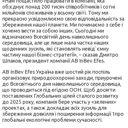
«Нам пощастило працювати в компанії, яка
об;єднує понад 200 тисяч співробітників і сотні
мільйонів споживачів у всьому світі. Тому ми
прекрасно усвідомлюємо свою відповідальність за
збереження нашої планети. Ми починаємо з себе і
хочемо вести за собою інших. Сьогодні ми
відзначаємо Всесвітній день навколишнього
середовища, але це лише мала частка наших
щоденних зусиль, які становлять невід`ємну
частину нашої бізнес-стратегії», – сказав Дмитро
Шпаков, президент компанії AB InBev Efes.
AB InBev Efes Україна вже шостий рік поспіль
організовує природоохоронні заходи, приурочені
до Всесвітнього дня навколишнього середовища,
що проводиться під егідою ООН. Щоб досягти
поставлених Глобальних цілей сталого розвитку
до 2025 року, компанія бере участь у «зелених»
проектах, а також докладає всіх зусиль для
збереження довкілля і поширення інформації 1про
глобальні екологічні проблеми сучасності.