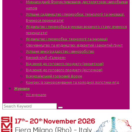
Міжнародний Форум пивоварів, дистиляторів і виробників
напоїв
Успішне садівництво і переробка: технології та інновації.
Вчимося перемагати!
Ягідництво і переробка в умовах воєнного стану: вчимося
перемагати!
Ягідництво і переробка: технології та інновації
Овочівництво та ягідництво: відкритий і закритий ґрунт
Успішне виноградарство і виноробство
Винний клуб «Галерея»
Від землі до готового продукту (зерняткові)
Від землі до готового продукту (кісточкові)
Всеукраїнський горіховий форум
Конгрес із заморожування та холодної логістики ягід
Журнали
Усі журнали