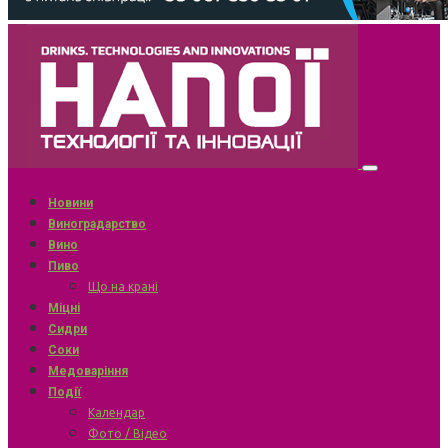
Новини
Виноградарство
Вино
Пиво
Що на крані
Міцні
Сидри
Соки
Медоваріння
Події
Календар
Фото / Відео