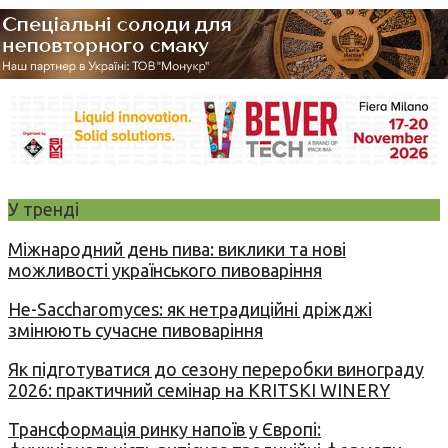
У тренді
Міжнародний день пива: виклики та нові
можливості українського пивоваріння
Не-Saccharomyces: як нетрадиційні дріжджі
змінюють сучасне пивоваріння
Як підготуватися до сезону переробки винограду
2026: практичний семінар на KRITSKI WINERY
Трансформація ринку напоїв у Європі: