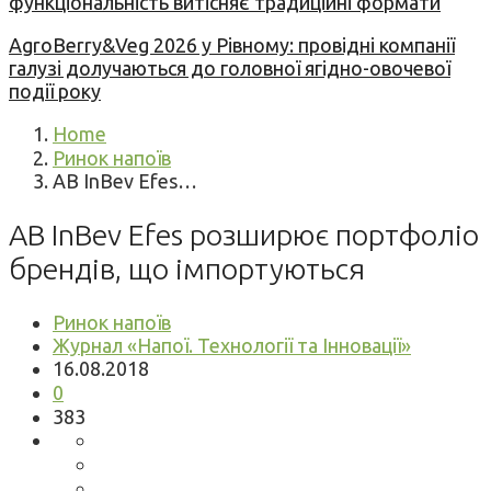
функціональність витісняє традиційні формати
AgroBerry&Veg 2026 у Рівному: провідні компанії
галузі долучаються до головної ягідно-овочевої
події року
Home
Ринок напоїв
AB InBev Efes…
AB InBev Efes розширює портфоліо
брендів, що імпортуються
Ринок напоїв
Журнал «Напої. Технології та Інновації»
16.08.2018
0
383