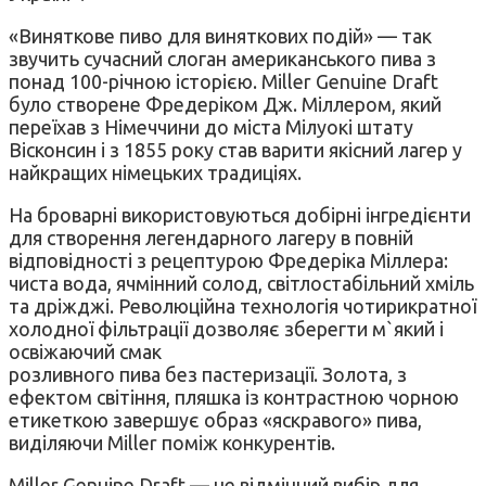
«Виняткове пиво для виняткових подій» — так
звучить сучасний слоган американського пива з
понад 100-річною історією. Miller Genuine Draft
було створене Фредеріком Дж. Міллером, який
переїхав з Німеччини до міста Мілуокі штату
Вісконсин і з 1855 року став варити якісний лагер у
найкращих німецьких традиціях.
На броварні використовуються добірні інгредієнти
для створення легендарного лагеру в повній
відповідності з рецептурою Фредеріка Міллера:
чиста вода, ячмінний солод, світлостабільний хміль
та дріжджі. Революційна технологія чотирикратної
холодної фільтрації дозволяє зберегти м`який і
освіжаючий смак
розливного пива без пастеризації. Золота, з
ефектом світіння, пляшка із контрастною чорною
етикеткою завершує образ «яскравого» пива,
виділяючи Miller поміж конкурентів.
Miller Genuine Draft — це відмінний вибір для