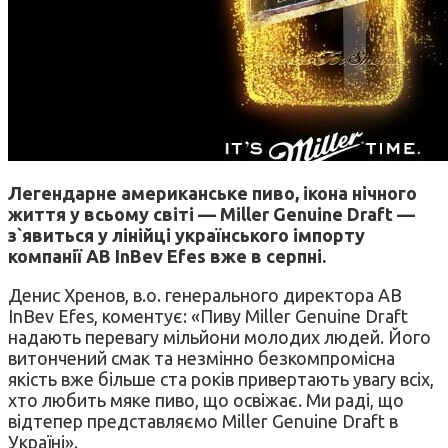
Легендарне американське пиво, ікона нічного
життя у всьому світі — Miller Genuine Draft —
з`явиться у лінійці українського імпорту
компанії AB InBev Efes вже в серпні.
Денис Хренов, в.о. генерального директора AB
InBev Efes, коментує: «Пиву Miller Genuine Draft
надають перевагу мільйони молодих людей. Його
витончений смак та незмінно безкомпромісна
якість вже більше ста років привертають увагу всіх,
хто любить мяке пиво, що освіжає. Ми раді, що
відтепер представляємо Miller Genuine Draft в
Україні».