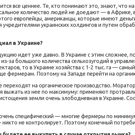
тся все ценнее. Те, кто понимают это, знают, что на
сальное количество людей не доедают — в Африке, в А
те этого европейцы, американцы, которые имеют день
ся учредителями украинских холдингов и путем обра
циал в Украине?
укцию идет уже давно. В Украине с этим сложнее, 
из-за большого количества сельхозугодий в управлен
ектаров, то в Украине хозяйства с 1-2 тыс. га — сам
е фермерам. Поэтому на Западе перейти на органик
 не переходят на органическое производство. Морат
ся выжать из нее по максимуму: применяют протравл
ма истощения земли очень злободневная в Украине. С
е очень специфический — многие фермеры по миниму
никто не контролирует. Поэтому конечный потребит
 будете ее выкупить в случае открытия рынка?