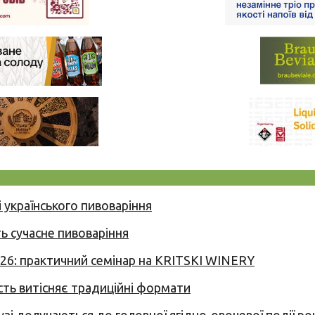
 українського пивоваріння
ь сучасне пивоваріння
026: практичний семінар на KRITSKI WINERY
сть витісняє традиційні формати