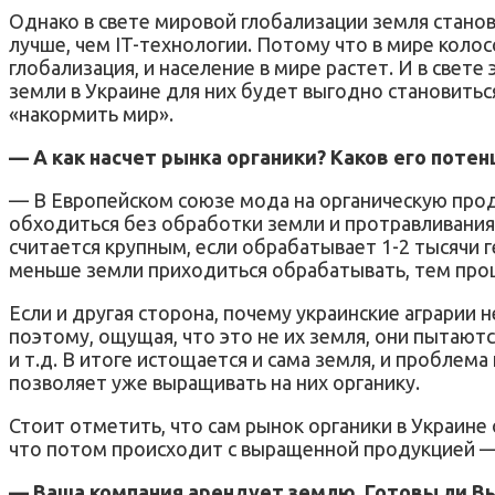
Однако в свете мировой глобализации земля станови
лучше, чем IT-технологии. Потому что в мире колос
глобализация, и население в мире растет. И в све
земли в Украине для них будет выгодно становить
«накормить мир».
— А как насчет рынка органики? Каков его потен
— В Европейском союзе мода на органическую прод
обходиться без обработки земли и протравливания 
считается крупным, если обрабатывает 1-2 тысячи г
меньше земли приходиться обрабатывать, тем прощ
Если и другая сторона, почему украинские аграрии
поэтому, ощущая, что это не их земля, они пытают
и т.д. В итоге истощается и сама земля, и пробле
позволяет уже выращивать на них органику.
Стоит отметить, что сам рынок органики в Украин
что потом происходит с выращенной продукцией — 
— Ваша компания арендует землю. Готовы ли Вы