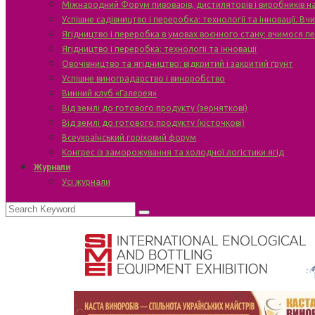
Міжнародний Форум пивоварів, дистиляторів і виробників н
Успішне садівництво і переробка: технології та інновації. В
Ягідництво і переробка в умовах воєнного стану: вчимося п
Ягідництво і переробка: технології та інновації
Овочівництво та ягідництво: відкритий і закритий ґрунт
Успішне виноградарство і виноробство
Винний клуб «Галерея»
Від землі до готового продукту (зерняткові)
Від землі до готового продукту (кісточкові)
Всеукраїнський горіховий форум
Конгрес із заморожування та холодної логістики ягід
Журнали
Усі журнали