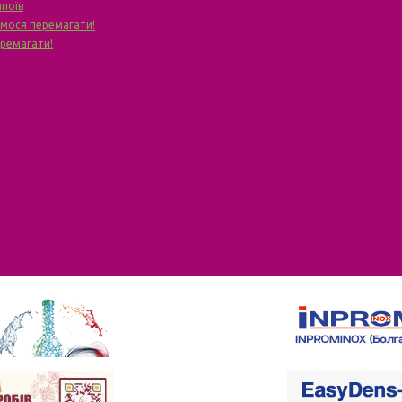
апоїв
чимося перемагати!
еремагати!