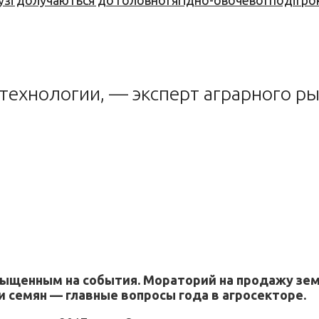
узі долучаються до головної ягідно-овочевої події ро
-технологии, — эксперт аграрного р
асыщенным на события. Мораторий на продажу зе
 семян — главные вопросы года в агросекторе.