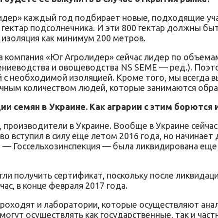
дер» каждый год подбирает новые, подходящие уча
гектар подсолнечника. И эти 800 гектар должны быть
 изоляция как минимум 200 метров.
а компания «Юг Агролидер» сейчас лидер по объема
ениеводства и овощеводства NS SEME — ред.). Поэт
с необходимой изоляцией. Кроме того, мы всегда в
чным количеством людей, которые занимаются обра
и семян в Украине. Как аграрии с этим борются 
производители в Украине. Вообще в Украине сейчас
 вступил в силу еще летом 2016 года, но начинает д
 — Госсельхозинспекция — была ликвидирована еще в
ли получить сертификат, поскольку после ликвидаци
ас, в конце февраля 2017 года.
проходят и лаборатории, которые осуществляют ана
 могут осуществлять как государственные, так и част