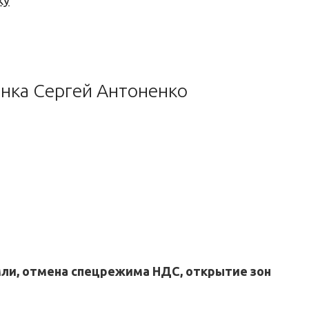
ку
ынка Сергей Антоненко
мли, отмена спецрежима НДС, открытие зон