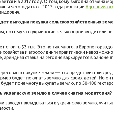
тся и в 2017 году. О том, кому выгодна отмена мо
мян и чего ждать от 2017 года редакции
Agronews.or
андрович.
дет выгодна покупка сельскохозяйственных зем
м, потому что украинские сельхозпроизводители не 
т стоить $3 тыс. Это не так много, в Европе горазд
 хозяйства и агрохолдинги практически невозможно 
 арендная ставка на сегодня варьируется в районе 
ресован в покупке земли — это представители средн
фермер будет покупать землю для своих детей. Но он 
 будет понемногу выкупать землю, по 50-100 гектаро
ь украинскую землю в случае снятия моратория?
сами заходят вкладываться в украинскую землю, учи
имости.