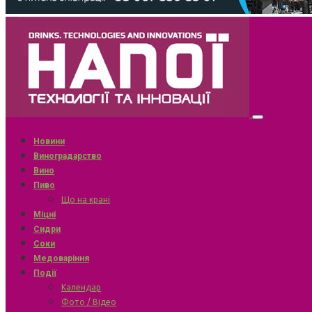
Новини
Виноградарство
Вино
Пиво
Що на крані
Міцні
Сидри
Соки
Медоваріння
Події
Календар
Фото / Відео