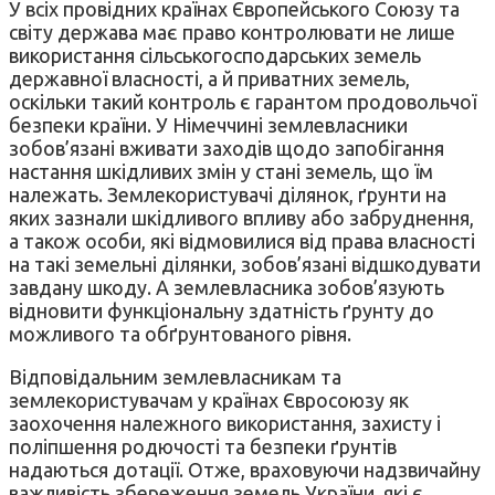
У всіх провідних країнах Європейського Союзу та
світу держава має право контролювати не лише
використання сільськогосподарських земель
державної власності, а й приватних земель,
оскільки такий контроль є гарантом продовольчої
безпеки країни. У Німеччині землевласники
зобов’язані вживати заходів щодо запобігання
настання шкідливих змін у стані земель, що їм
належать. Землекористувачі ділянок, ґрунти на
яких зазнали шкідливого впливу або забруднення,
а також особи, які відмовилися від права власності
на такі земельні ділянки, зобов’язані відшкодувати
завдану шкоду. А землевласника зобов’язують
відновити функціональну здатність ґрунту до
можливого та обґрунтованого рівня.
Відповідальним землевласникам та
землекористувачам у країнах Євросоюзу як
заохочення належного використання, захисту і
поліпшення родючості та безпеки ґрунтів
надаються дотації. Отже, враховуючи надзвичайну
важливість збереження земель України, які є