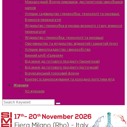
Міжнародний Форум пивоварів, дистиляторів і виробників
напоїв
Успішне садівництво і переробка: технології та інновації.
Вчимося перемагати!
Ягідництво і переробка в умовах воєнного стану: вчимося
перемагати!
Ягідництво і переробка: технології та інновації
Овочівництво та ягідництво: відкритий і закритий ґрунт
Успішне виноградарство і виноробство
Винний клуб «Галерея»
Від землі до готового продукту (зерняткові)
Від землі до готового продукту (кісточкові)
Всеукраїнський горіховий форум
Конгрес із заморожування та холодної логістики ягід
Журнали
Усі журнали