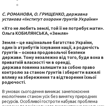
С. РОМАНОВА, О. ГРИЩЕНКО, державна
установа «Інститут охорони ґрунтів України»
«Хто не любить землі, той її не потребує мати».
Ольга КОБИЛЯНСЬКА, «Земля»
Земля – це національне багатство України,
один
із атрибутів існування нації, а родючість
ґрунтів
– основа продовольчої безпеки
держави. Тому незалежно від того, буде
вона в
приватній власності чи в оренді,
держава
повинна залишити за собою право
контролю за
станом ґрунтів і зберегти
важелі
впливу на збереження та відтворення їхньої
родючості.
В умовах сьогодення виникає занепокоєння
екологічним станом усіх без винятку природних
ресурсів. Особливої гостроти набуває проблема