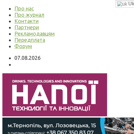
Uk
Про нас
Про журнал
Контакти
Партнери
Рекламодавцям
Передплата
Форум
07.08.2026