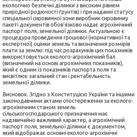
екологічно безпечні ділянки з високим рівнем
природної родючості ґрунтів) і при наданні статусу
спеціальної сировинної зони виробник сировиниу
пакеті документів обов’язково надає агрохімічний
паспорт поля, земельної ділянки. Актуальною є
процедура проведення грошової (нормативної та
експертної) оцінки земель та визначення розмірів
плати за землю: під час розрахунків цих показників
використовується еколого-агрохімічний бал
(визначений на основі агрохімічних показників),
який є одним із показників паспорта поля та
висвітлює загальний стан і рентабельність
земельної ділянки.
Висновок. Згідно з Конституцією України та іншими
законодавчими актами спостереження за еколого-
агрохімічним станом земель
сільськогосподарського призначення має
надзвичайно важливий характер, а агрохімічний
паспорт поля, земельної ділянки є документом,
який відображає основні еколого-агрохімічні