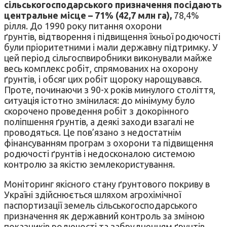
сільськогосподарського призначення посідають
центральне місце – 71% (42,7 млн га),
78,4%
рілля. До 1990 року питання охорони
ґрунтів, відтворення і підвищення їхньої родючості
були пріоритетними і мали державну підтримку. У
цей період сільгоспвиробники виконували майже
весь комплекс робіт, спрямованих на охорону
ґрунтів, і обсяг цих робіт щороку нарощувався.
Проте, починаючи з 90-х років минулого століття,
ситуація істотно змінилася: до мінімуму було
скорочено проведення робіт з докорінного
поліпшення ґрунтів, а деякі заходи взагалі не
проводяться. Це пов’язано з недостатнім
фінансуванням програм з охорони та підвищення
родючості ґрунтів і недосконалою системою
контролю за якістю землекористування.
Моніторинг якісного стану ґрунтового покриву в
Україні здійснюється шляхом агрохімічної
паспортизації земель сільськогосподарського
призначення як державний контроль за зміною
показників родючості та забрудненням ґрунтів