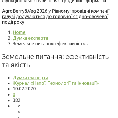
функціональність витісняє традиційні формати
AgroBerry&Veg 2026 у Рівному: провідні компанії
галузі долучаються до головної ягідно-овочевої
події року
Home
Думка експерта
Земельне питання: ефективність…
Земельне питання: ефективність
та якість
Думка експерта
Журнал «Напої. Технології та Інновації»
10.02.2020
0
382