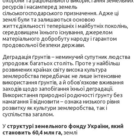
охорони та раціонального використання земельних
ресурсів і насамперед земель
сільськогосподарського призначення. Адже ці
землі були та залишаються основою
життєдіяльності теперішніх і майбутніх поколінь,
середовищем їхнього існування, джерелом
матеріального добробуту народу і гарантом
продовольчої безпеки держави.
Деградація ґрунтів – неминучий супутник людства
упродовж багатьох століть. Проте у найбільш
розвинених країнах світу висока культура
землеробства передбачає не лише інтенсивне
використання ґрунтів, а й обов’язкове вживання
заходів щодо запобігання їхньої деградації.
Використання природної родючості ґрунту без
намагання її відновити – ознака низького рівня
розвитку як культури землеробства, так і
суспільства загалом.
У
структурі земельного фонду України, який
становить 60,4 млн га,
землі