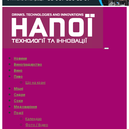
Новини
Виноградарство
Вино
Пиво
Що на крані
Міцні
Сидри
Соки
Медоваріння
Події
Календар
Фото / Відео