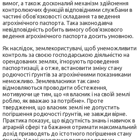
вимог, а також досконалий механізм здійснення
контролюючих функцій відповідними службами в
частині обов’язковості складання та ведення
агрохімічного паспорта. Така законодавча
невідповідність робить вимогу обов’язкового
ведення агрохімічного паспорта досить умовною.
Як наслідок, землекористувачі, щоб унеможливити
контроль за своєю господарською діяльністю на
орендованих землях, ігнорують проведення
паспортизації, а отже, встановити зміну стану
родючості ґрунтів за агрохімічними показниками
неможливо. Землевласники так само
відмовляються проводити обстеження,
мотивуючи це тим, що «я власник і на своїй землі
роблю, як вважаю за потрібне». Проте
твердження, що власник землі не допустить
погіршення родючості ґрунтів, не завжди вірне.
Практика показує, що відсутність знань і навичок в
аграрній сфері та бажання отримати максимальний
дохід призводять до істотного погіршення стану
ґрунтів. У разі скасування паспорта поля чи