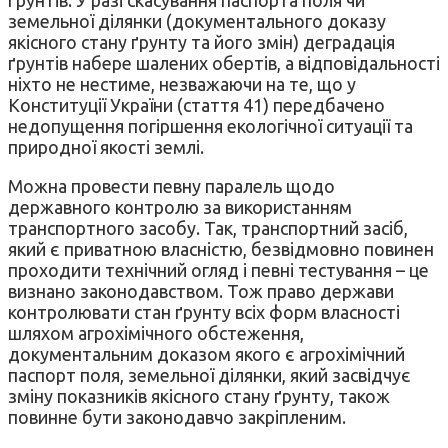
земельної ділянки (документального доказу
якісного стану ґрунту та його змін) деградація
ґрунтів набере шалених обертів, а відповідальності
ніхто не нестиме, незважаючи на те, що у
Конституції України (стаття 41) передбачено
недопущення погіршення екологічної ситуації та
природної якості землі.
Можна провести певну паралель щодо
державного контролю за використанням
транспортного засобу. Так, транспортний засіб,
який є приватною власністю, безвідмовно повинен
проходити технічний огляд і певні тестування – це
визнано законодавством. Тож право держави
контролювати стан ґрунту всіх форм власності
шляхом агрохімічного обстеження,
документальним доказом якого є агрохімічний
паспорт поля, земельної ділянки, який засвідчує
зміну показників якісного стану ґрунту, також
повинне бути законодавчо закріпленим.