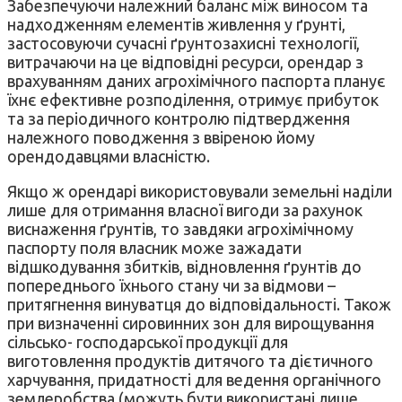
Забезпечуючи належний баланс між виносом та
надходженням елементів живлення у ґрунті,
застосовуючи сучасні ґрунтозахисні технології,
витрачаючи на це відповідні ресурси, орендар з
врахуванням даних агрохімічного паспорта планує
їхнє ефективне розподілення, отримує прибуток
та за періодичного контролю підтвердження
належного поводження з ввіреною йому
орендодавцями власністю.
Якщо ж орендарі використовували земельні наділи
лише для отримання власної вигоди за рахунок
виснаження ґрунтів, то завдяки агрохімічному
паспорту поля власник може зажадати
відшкодування збитків, відновлення ґрунтів до
попереднього їхнього стану чи за відмови –
притягнення винуватця до відповідальності. Також
при визначенні сировинних зон для вирощування
сільсько- господарської продукції для
виготовлення продуктів дитячого та дієтичного
харчування, придатності для ведення органічного
землеробства (можуть бути використані лише