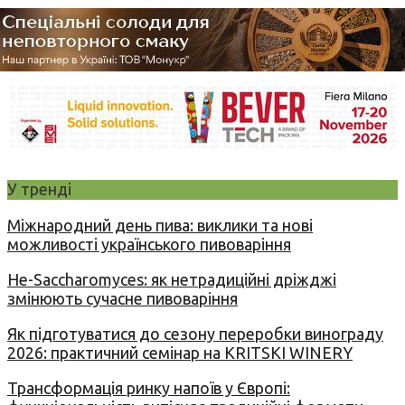
У тренді
Міжнародний день пива: виклики та нові
можливості українського пивоваріння
Не-Saccharomyces: як нетрадиційні дріжджі
змінюють сучасне пивоваріння
Як підготуватися до сезону переробки винограду
2026: практичний семінар на KRITSKI WINERY
Трансформація ринку напоїв у Європі: