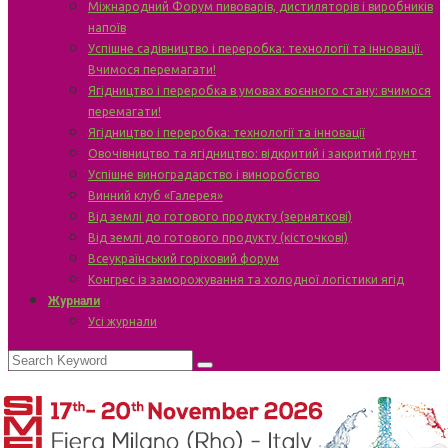
Міжнародний Форум пивоварів, дистиляторів і виробників
напоїв
Успішне садівництво і переробка: технології та інновації.
Вчимося перемагати!
Ягідництво і переробка в умовах воєнного стану: вчимося
перемагати!
Ягідництво і переробка: технології та інновації
Овочівництво та ягідництво: відкритий і закритий ґрунт
Успішне виноградарство і виноробство
Винний клуб «Галерея»
Від землі до готового продукту (зерняткові)
Від землі до готового продукту (кісточкові)
Всеукраїнський горіховий форум
Конгрес із заморожування та холодної логістики ягід
Журнали
Усі журнали