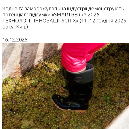
Ягідна та заморожувальна індустрії демонструють
потенціал: підсумки «SMARTBERRY 2025 —
ТЕХНОЛОГІЇ. ІННОВАЦІЇ. УСПІХ» (11–12 грудня 2025
року, Київ)
16.12.2025