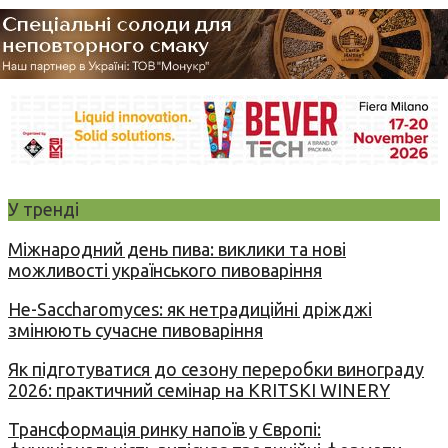
У тренді
Міжнародний день пива: виклики та нові
можливості українського пивоваріння
Не-Saccharomyces: як нетрадиційні дріжджі
змінюють сучасне пивоваріння
Як підготуватися до сезону переробки винограду
2026: практичний семінар на KRITSKI WINERY
Трансформація ринку напоїв у Європі: