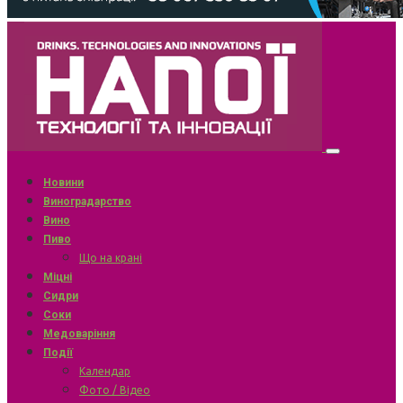
Новини
Виноградарство
Вино
Пиво
Що на крані
Міцні
Сидри
Соки
Медоваріння
Події
Календар
Фото / Відео