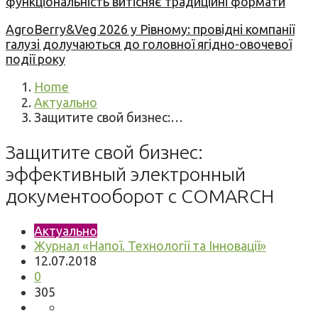
функціональність витісняє традиційні формати
AgroBerry&Veg 2026 у Рівному: провідні компанії
галузі долучаються до головної ягідно-овочевої
події року
Home
Актуально
Защитите свой бизнес:…
Защитите свой бизнес:
эффективный электронный
документооборот с COMARCH
Актуально
Журнал «Напої. Технології та Інновації»
12.07.2018
0
305