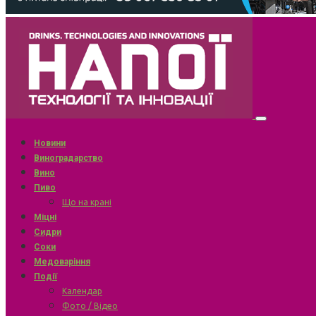
Новини
Виноградарство
Вино
Пиво
Що на крані
Міцні
Сидри
Соки
Медоваріння
Події
Календар
Фото / Відео