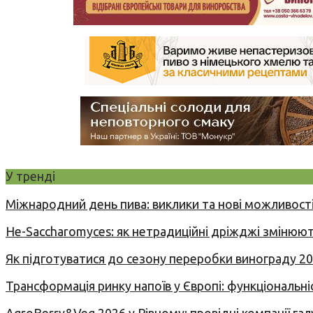
У тренді
Міжнародний день пива: виклики та нові можливості
Не-Saccharomyces: як нетрадиційні дріжджі змінюют
Як підготуватися до сезону переробки винограду 2
Трансформація ринку напоїв у Європі: функціональні