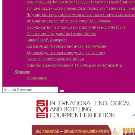
Міжнародний Форум пивоварів, дистиляторів і виробників н
Успішне садівництво і переробка: технології та інновації. В
Ягідництво і переробка в умовах воєнного стану: вчимося п
Ягідництво і переробка: технології та інновації
Овочівництво та ягідництво: відкритий і закритий ґрунт
Успішне виноградарство і виноробство
Винний клуб «Галерея»
Від землі до готового продукту (зерняткові)
Від землі до готового продукту (кісточкові)
Всеукраїнський горіховий форум
Конгрес із заморожування та холодної логістики ягід
Журнали
Усі журнали