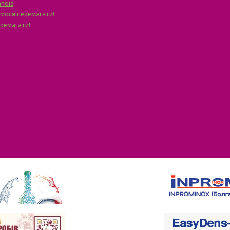
апоїв
чимося перемагати!
еремагати!