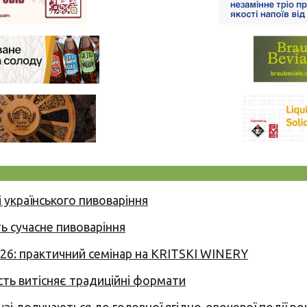
 українського пивоваріння
ь сучасне пивоваріння
026: практичний семінар на KRITSKI WINERY
сть витісняє традиційні формати