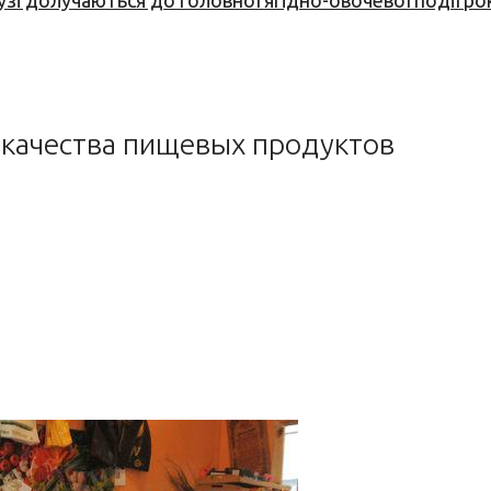
узі долучаються до головної ягідно-овочевої події ро
 качества пищевых продуктов