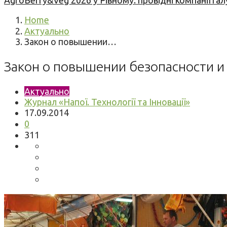
AgroBerry&Veg 2026 у Рівному: провідні компанії гал
Home
Актуально
Закон о повышении…
Закон о повышении безопасности и
Актуально
Журнал «Напої. Технології та Інновації»
17.09.2014
0
311