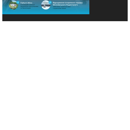
© 2013-2026 Засновники: Конєва К.В., Ящук Н.І.
Назва, концепція та дизайн проєктів медіагрупи
«Технології та Інновації» охороняється Законом
«Про авторське право». Редакція не відповідає за
тексти рекламних оголошень. Думка редакції
може не збігатися з точками зору авторів
публікацій. Передрук – з письмового дозволу
авторів проєкту.