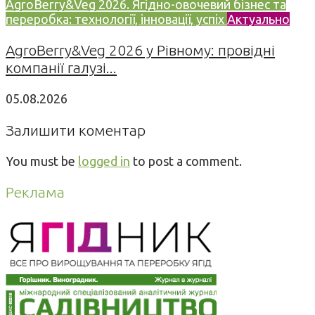
AgroBerry&Veg 2026. Ягідно-овочевий бізнес та
переробка: технології, інновації, успіх
Актуально
AgroBerry&Veg 2026 у Рівному: провідні
компанії галузі...
05.08.2026
Залишити коментар
You must be
logged in
to post a comment.
Реклама