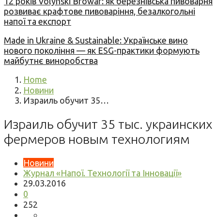
12 років Volynski Browar: як березнівська пивоварня
розвиває крафтове пивоваріння, безалкогольні
напої та експорт
Made in Ukraine & Sustainable: Українське вино
нового покоління — як ESG-практики формують
майбутнє виноробства
Home
Новини
Израиль обучит 35…
Израиль обучит 35 тыс. украинских
фермеров новым технологиям
Новини
Журнал «Напої. Технології та Інновації»
29.03.2016
0
252