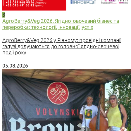
3
AgroBerry&Veg 2026. Ягідно-овочевий бізнес та
переробка: технології, інновації, успіх
AgroBerry&Veg 2026 у Рівному: провідні компанії
галузі долучаються до головної ягідно-овочевої
події року
05.08.2026