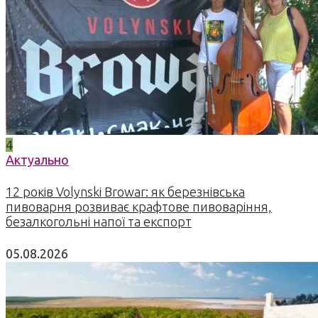
4
Актуально
12 років Volynski Browar: як березнівська
пивоварня розвиває крафтове пивоваріння,
безалкогольні напої та експорт
05.08.2026