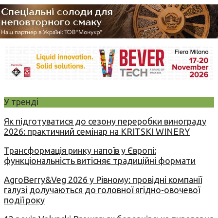
У тренді
Як підготуватися до сезону переробки винограду
2026: практичний семінар на KRITSKI WINERY
Трансформація ринку напоїв у Європі:
функціональність витісняє традиційні формати
AgroBerry&Veg 2026 у Рівному: провідні компанії
галузі долучаються до головної ягідно-овочевої
події року