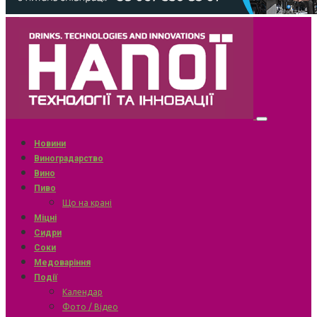
Новини
Виноградарство
Вино
Пиво
Що на крані
Міцні
Сидри
Соки
Медоваріння
Події
Календар
Фото / Відео