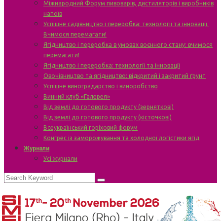
Міжнародний Форум пивоварів, дистиляторів і виробників
напоїв
Успішне садівництво і переробка: технології та інновації.
Вчимося перемагати!
Ягідництво і переробка в умовах воєнного стану: вчимося
перемагати!
Ягідництво і переробка: технології та інновації
Овочівництво та ягідництво: відкритий і закритий ґрунт
Успішне виноградарство і виноробство
Винний клуб «Галерея»
Від землі до готового продукту (зерняткові)
Від землі до готового продукту (кісточкові)
Всеукраїнський горіховий форум
Конгрес із заморожування та холодної логістики ягід
Журнали
Усі журнали