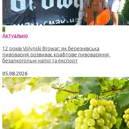
4
Актуально
12 років Volynski Browar: як березнівська
пивоварня розвиває крафтове пивоваріння,
безалкогольні напої та експорт
05.08.2026