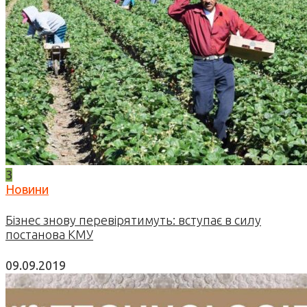
3
Новини
Бізнес знову перевірятимуть: вступає в силу
постанова КМУ
09.09.2019