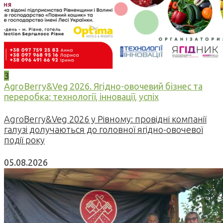
3
AgroBerry&Veg 2026. Ягідно-овочевий бізнес та
переробка: технології, інновації, успіх
AgroBerry&Veg 2026 у Рівному: провідні компанії
галузі долучаються до головної ягідно-овочевої
події року
05.08.2026