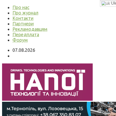
Uk
Про нас
Про журнал
Контакти
Партнери
Рекламодавцям
Передплата
Форум
07.08.2026