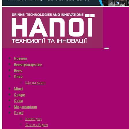
Новини
Виноградарство
Вино
Пиво
Що на крані
Міцні
Сидри
Соки
Медоваріння
Події
Календар
Фото / Відео