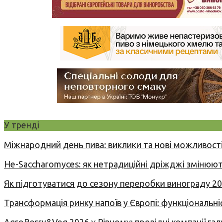
У тренді
Міжнародний день пива: виклики та нові можливості
Не-Saccharomyces: як нетрадиційні дріжджі змінюют
Як підготуватися до сезону переробки винограду 2
Трансформація ринку напоїв у Європі: функціональні