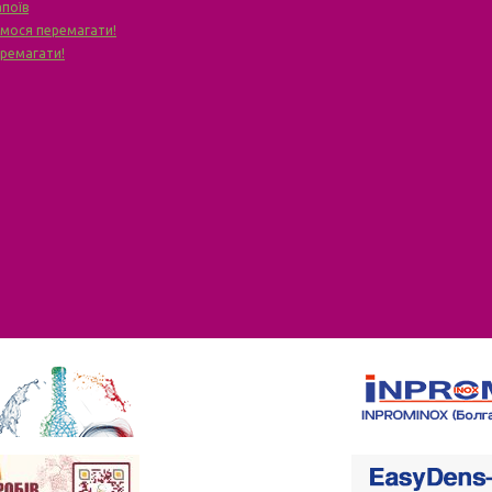
апоїв
чимося перемагати!
еремагати!