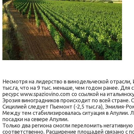
Несмотря на лидерство в винодельческой отрасли,
тыс.га, что на 9 тыс. меньше, чем годом ранее. Для
ресурс www.spaziovino.com со ссылкой на итальянскую
Эрозия виноградников происходит по всей стране. С
Сицилией следует Пьемонт (-2,5 тыс.га), Эмилия-Роман
Между тем стабилизировалась ситуация в Апулии. Л
посадки на севере Апулии.
Только два региона смогли переломить негативную 
соответственно. Расширение площадей связано с п