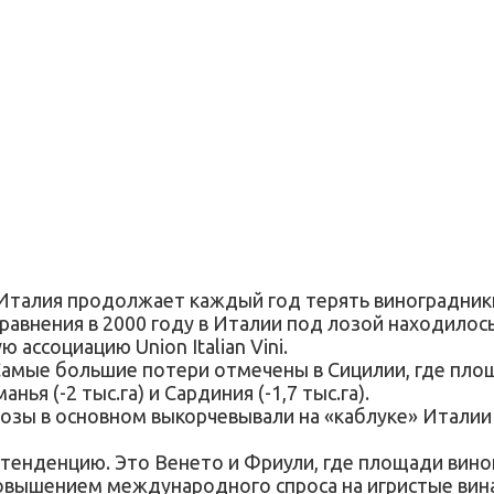
 Италия продолжает каждый год терять виноградники
 сравнения в 2000 году в Италии под лозой находилос
 ассоциацию Union Italian Vini.
амые большие потери отмечены в Сицилии, где площа
ья (-2 тыс.га) и Сардиния (-1,7 тыс.га).
озы в основном выкорчевывали на «каблуке» Италии –
тенденцию. Это Венето и Фриули, где площади виног
овышением международного спроса на игристые вина