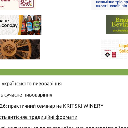
 українського пивоваріння
ь сучасне пивоваріння
026: практичний семінар на KRITSKI WINERY
сть витісняє традиційні формати