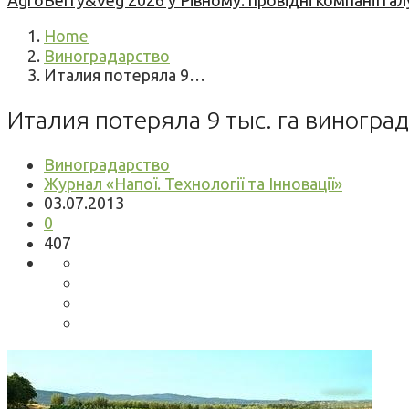
AgroBerry&Veg 2026 у Рівному: провідні компанії гал
Home
Виноградарство
Италия потеряла 9…
Италия потеряла 9 тыс. га виногра
Виноградарство
Журнал «Напої. Технології та Інновації»
03.07.2013
0
407