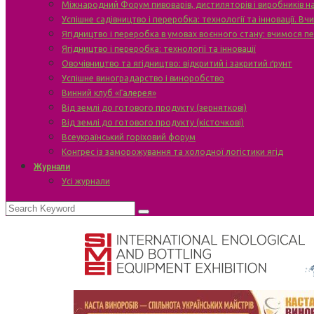
Міжнародний Форум пивоварів, дистиляторів і виробників н
Успішне садівництво і переробка: технології та інновації. В
Ягідництво і переробка в умовах воєнного стану: вчимося п
Ягідництво і переробка: технології та інновації
Овочівництво та ягідництво: відкритий і закритий ґрунт
Успішне виноградарство і виноробство
Винний клуб «Галерея»
Від землі до готового продукту (зерняткові)
Від землі до готового продукту (кісточкові)
Всеукраїнський горіховий форум
Конгрес із заморожування та холодної логістики ягід
Журнали
Усі журнали