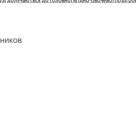
узі долучаються до головної ягідно-овочевої події ро
дников