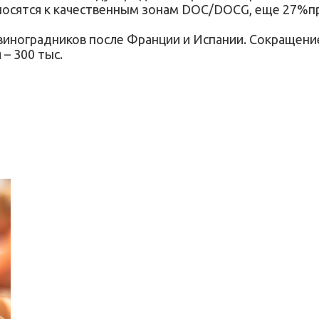
осятся к качественным зонам DOC/DOCG, еще 27%прих
виноградников после Франции и Испании. Сокращени
 – 300 тыс.