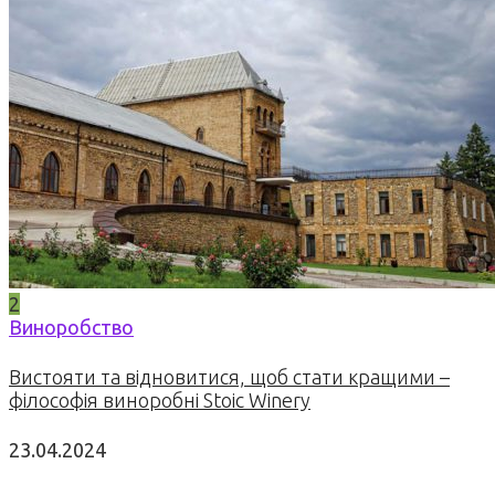
2
Виноробство
Вистояти та відновитися, щоб стати кращими –
філософія виноробні Stoic Winery
23.04.2024