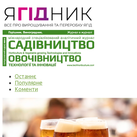
Останнє
Популярне
Коменти