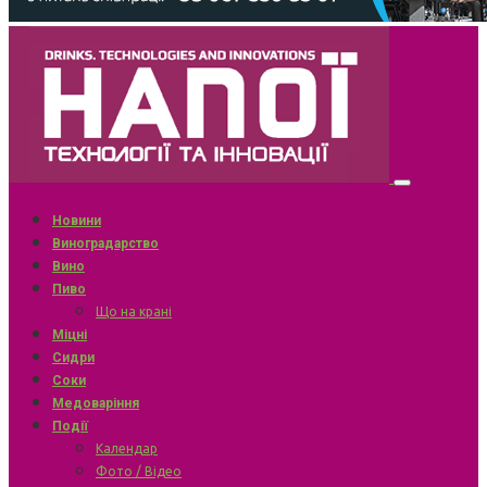
Новини
Виноградарство
Вино
Пиво
Що на крані
Міцні
Сидри
Соки
Медоваріння
Події
Календар
Фото / Відео