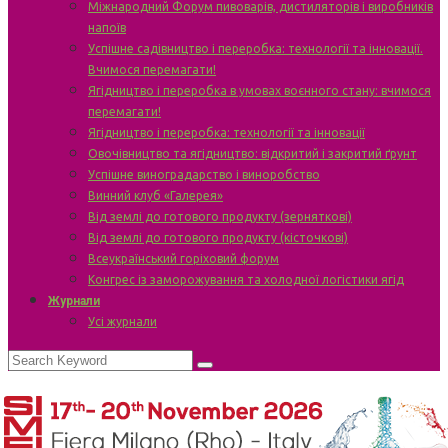
Міжнародний Форум пивоварів, дистиляторів і виробників
напоїв
Успішне садівництво і переробка: технології та інновації.
Вчимося перемагати!
Ягідництво і переробка в умовах воєнного стану: вчимося
перемагати!
Ягідництво і переробка: технології та інновації
Овочівництво та ягідництво: відкритий і закритий ґрунт
Успішне виноградарство і виноробство
Винний клуб «Галерея»
Від землі до готового продукту (зерняткові)
Від землі до готового продукту (кісточкові)
Всеукраїнський горіховий форум
Конгрес із заморожування та холодної логістики ягід
Журнали
Усі журнали