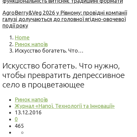
функціональність витісняє традиційні формати
AgroBerry&Veg 2026 у Рівному: провідні компанії
галузі долучаються до головної ягідно-овочевої
події року
Home
Ринок напоїв
Искусство богатеть. Что…
Искусство богатеть. Что нужно,
чтобы превратить депрессивное
село в процветающее
Ринок напоїв
Журнал «Напої. Технології та Інновації»
13.12.2016
0
465