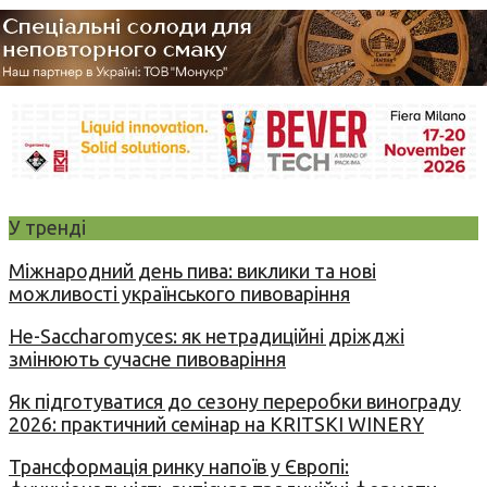
У тренді
Міжнародний день пива: виклики та нові
можливості українського пивоваріння
Не-Saccharomyces: як нетрадиційні дріжджі
змінюють сучасне пивоваріння
Як підготуватися до сезону переробки винограду
2026: практичний семінар на KRITSKI WINERY
Трансформація ринку напоїв у Європі: