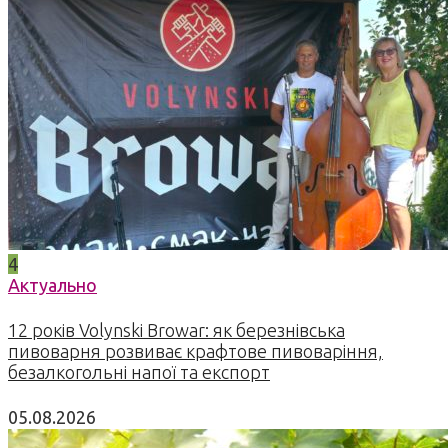
4
Актуально
12 років Volynski Browar: як березнівська
пивоварня розвиває крафтове пивоваріння,
безалкогольні напої та експорт
05.08.2026