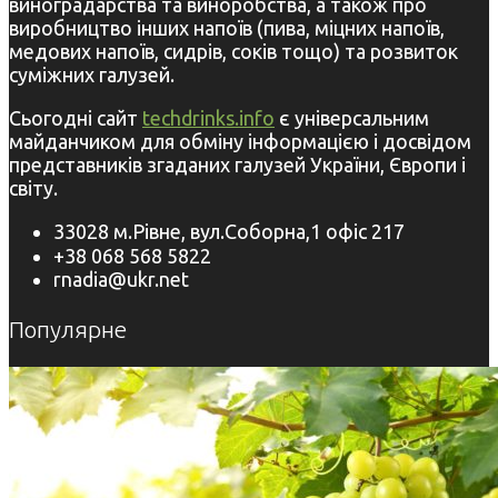
виноградарства та виноробства, а також про
виробництво інших напоїв (пива, міцних напоїв,
медових напоїв, сидрів, соків тощо) та розвиток
суміжних галузей.
Сьогодні сайт
techdrinks.info
є універсальним
майданчиком для обміну інформацією і досвідом
представників згаданих галузей України, Європи і
світу.
33028 м.Рівне, вул.Соборна,1 офіс 217
+38 068 568 5822
rnadia@ukr.net
Популярне