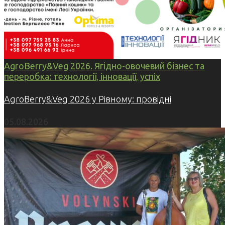
AgroBerry&Veg 2026. Ягідно-овочевий бізнес та
переробка: технології, інновації, успіх
AgroBerry&Veg 2026 у Рівному: провідні
05.08.2026