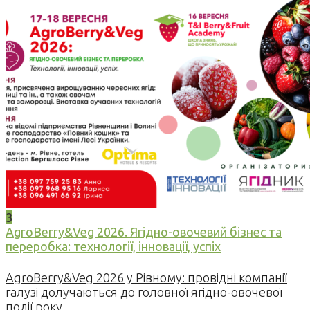
3
AgroBerry&Veg 2026. Ягідно-овочевий бізнес та
переробка: технології, інновації, успіх
AgroBerry&Veg 2026 у Рівному: провідні компанії
галузі долучаються до головної ягідно-овочевої
події року