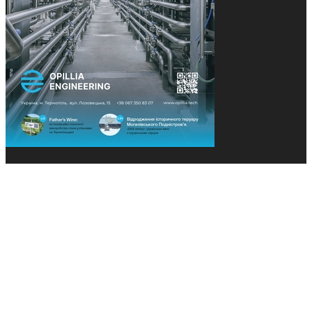
© 2013-2026 Засновники: Конєва К.В., Ящук Н.І.
Назва, концепція та дизайн проєктів медіагрупи
«Технології та Інновації» охороняється Законом
«Про авторське право». Редакція не відповідає за
тексти рекламних оголошень. Думка редакції
може не збігатися з точками зору авторів
публікацій. Передрук – з письмового дозволу
авторів проєкту.