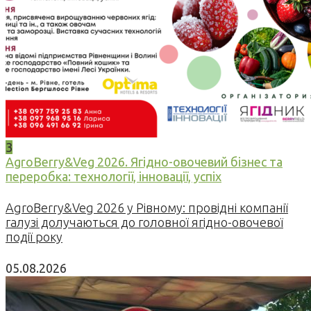
3
AgroBerry&Veg 2026. Ягідно-овочевий бізнес та
переробка: технології, інновації, успіх
AgroBerry&Veg 2026 у Рівному: провідні компанії
галузі долучаються до головної ягідно-овочевої
події року
05.08.2026