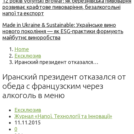
12 років Volynski Browar: як березнівська пивоварня
розвиває крафтове пивоваріння, безалкогольні
напої та експорт
Made in Ukraine & Sustainable: Українське вино
нового покоління — як ESG-практики формують
майбутнє виноробства
Home
Ексклюзив
Иранский президент отказался…
Иранский президент отказался от
обеда с французским через
алкоголь в меню
Ексклюзив
Журнал «Напої. Технології та Інновації»
11.11.2015
0