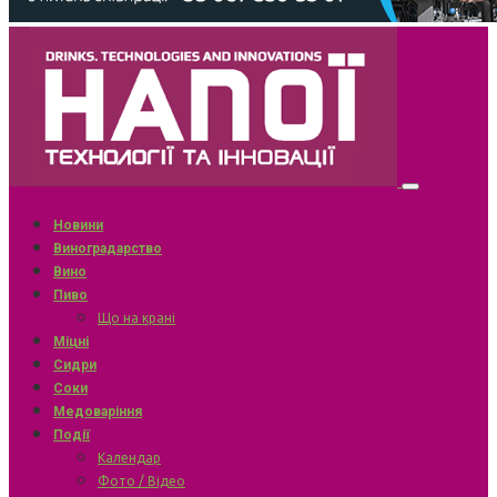
Новини
Виноградарство
Вино
Пиво
Що на крані
Міцні
Сидри
Соки
Медоваріння
Події
Календар
Фото / Відео