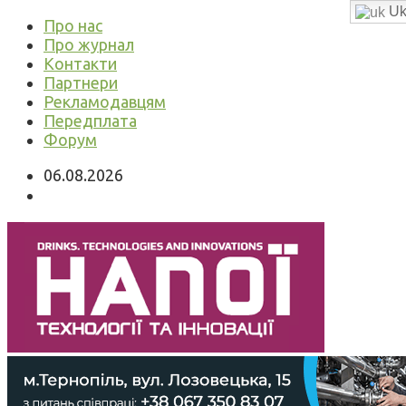
Uk
Про нас
Про журнал
Контакти
Партнери
Рекламодавцям
Передплата
Форум
06.08.2026