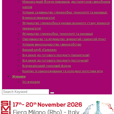
Міжнародний Форум пивоварів, дистиляторів і виробників
напоїв
Успішне садівництво і переробка: технології та інновації.
Вчимося перемагати!
Ягідництво і переробка в умовах воєнного стану: вчимося
перемагати!
Ягідництво і переробка: технології та інновації
Овочівництво та ягідництво: відкритий і закритий ґрунт
Успішне виноградарство і виноробство
Винний клуб «Галерея»
Від землі до готового продукту (зерняткові)
Від землі до готового продукту (кісточкові)
Всеукраїнський горіховий форум
Конгрес із заморожування та холодної логістики ягід
Журнали
Усі журнали