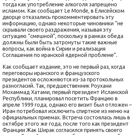
тогда как употребление алкоголя запрещено
исламом. Как сообщает Le Monde, в Елисейском
дворце отказались прокомментировать эту
информацию, однако некоторые чиновники “не
скрывали своего раздражения, называя эту
ситуацию “смешной”, поскольку в рамках обеда
должны были быть затронуты такие важные
вопросы, как война в Сирии и реализация
Соглашения по иранской ядерной проблеме”.
Как сообщает издание, это не первый раз, когда
переговоры иранского и французского
президентов осложняются из-за протокольных
разногласий. Так, предшественник Роухани
Мохаммад Хатами, первый президент Исламской
Республики, планировал посетить Францию в
апреле 1999 года, однако его визит был отложен –
Иран потребовал исключить спиртное из меню на
официальных приемах. Встреча состоялась лишь в
октябре этого же года, после того как президент
Франции Жак Ширак согласился принять своего