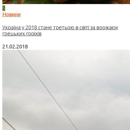
2
Новини
Україна у 2018 стане третьою в світі за врожаєм
грецьких горіхів
21.02.2018