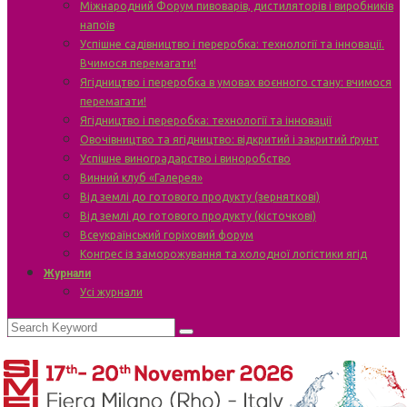
Міжнародний Форум пивоварів, дистиляторів і виробників
напоїв
Успішне садівництво і переробка: технології та інновації.
Вчимося перемагати!
Ягідництво і переробка в умовах воєнного стану: вчимося
перемагати!
Ягідництво і переробка: технології та інновації
Овочівництво та ягідництво: відкритий і закритий ґрунт
Успішне виноградарство і виноробство
Винний клуб «Галерея»
Від землі до готового продукту (зерняткові)
Від землі до готового продукту (кісточкові)
Всеукраїнський горіховий форум
Конгрес із заморожування та холодної логістики ягід
Журнали
Усі журнали