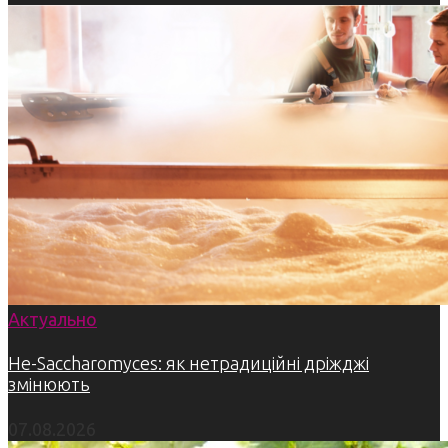
Актуально
Не-Saccharomyces: як нетрадиційні дріжджі
змінюють
07.08.2026