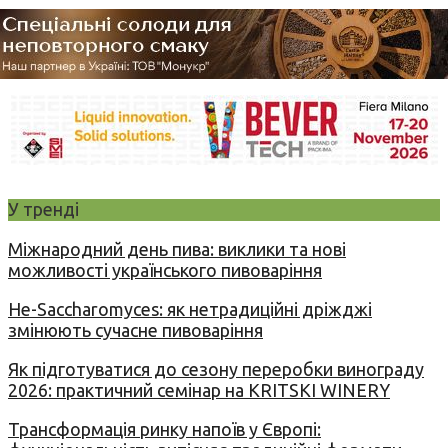
У тренді
Міжнародний день пива: виклики та нові
можливості українського пивоваріння
Не-Saccharomyces: як нетрадиційні дріжджі
змінюють сучасне пивоваріння
Як підготуватися до сезону переробки винограду
2026: практичний семінар на KRITSKI WINERY
Трансформація ринку напоїв у Європі: