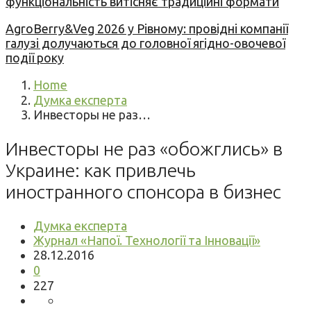
функціональність витісняє традиційні формати
AgroBerry&Veg 2026 у Рівному: провідні компанії
галузі долучаються до головної ягідно-овочевої
події року
Home
Думка експерта
Инвесторы не раз…
Инвесторы не раз «обожглись» в
Украине: как привлечь
иностранного спонсора в бизнес
Думка експерта
Журнал «Напої. Технології та Інновації»
28.12.2016
0
227