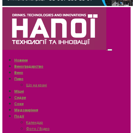
Новини
Виноградарство
Вино
Пиво
Що на крані
Міцні
Сидри
Соки
Медоваріння
Події
Календар
Фото / Відео