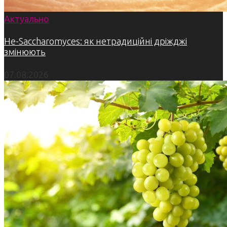
Актуально
Не-Saccharomyces: як нетрадиційні дріжджі
змінюють
07.08.2026