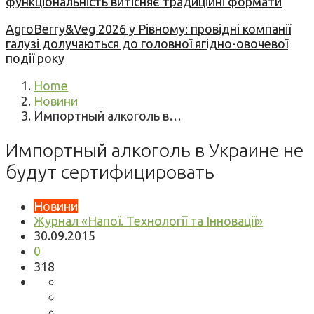
функціональність витісняє традиційні формати
AgroBerry&Veg 2026 у Рівному: провідні компанії
галузі долучаються до головної ягідно-овочевої
події року
Home
Новини
Импортный алкоголь в…
Импортный алкоголь в Украине не
будут сертифицировать
Новини
Журнал «Напої. Технології та Інновації»
30.09.2015
0
318