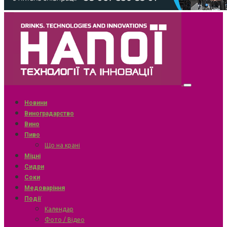
Новини
Виноградарство
Вино
Пиво
Що на крані
Міцні
Сидри
Соки
Медоваріння
Події
Календар
Фото / Відео