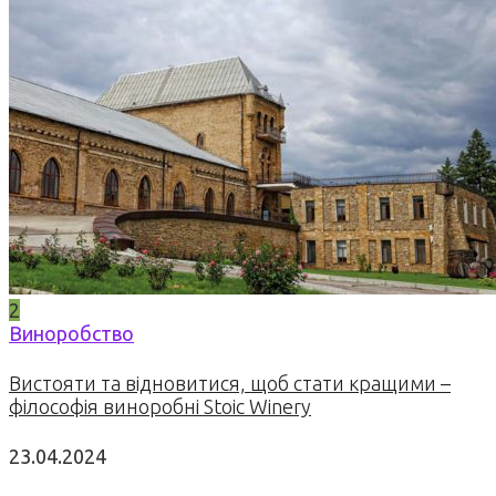
2
Виноробство
Вистояти та відновитися, щоб стати кращими –
філософія виноробні Stoic Winery
23.04.2024