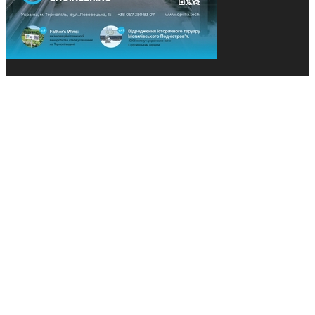
© 2013-2026 Засновники: Конєва К.В., Ящук Н.І.
Назва, концепція та дизайн проєктів медіагрупи
«Технології та Інновації» охороняється Законом
«Про авторське право». Редакція не відповідає за
тексти рекламних оголошень. Думка редакції
може не збігатися з точками зору авторів
публікацій. Передрук – з письмового дозволу
авторів проєкту.