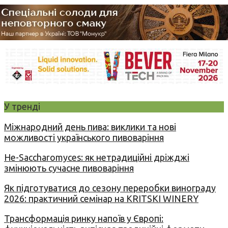
У тренді
Міжнародний день пива: виклики та нові
можливості українського пивоваріння
Не-Saccharomyces: як нетрадиційні дріжджі
змінюють сучасне пивоваріння
Як підготуватися до сезону переробки винограду
2026: практичний семінар на KRITSKI WINERY
Трансформація ринку напоїв у Європі: