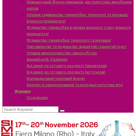
Міжнародний Форум пивоварів, дистиляторів і виробників
напоїв
Успішне садівництво і переробка: технології та інновації.
Вчимося перемагати!
Ягідництво і переробка в умовах воєнного стану: вчимося
перемагати!
Ягідництво і переробка: технології та інновації
Овочівництво та ягідництво: відкритий і закритий ґрунт
Успішне виноградарство і виноробство
Винний клуб «Галерея»
Від землі до готового продукту (зерняткові)
Від землі до готового продукту (кісточкові)
Всеукраїнський горіховий форум
Конгрес із заморожування та холодної логістики ягід
Журнали
Усі журнали