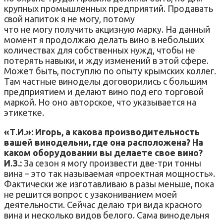
крупных промышленных предприятий. Продавать
свой напиток я не могу, потому
что не могу получить акцизную марку. На данный
момент я продолжаю делать вино в небольших
количествах для собственных нужд, чтобы не
потерять навыки, и жду изменений в этой сфере.
Может быть, поступлю по опыту крымских коллег.
Там частные виноделы договорились с большим
предприятием и делают вино под его торговой
маркой. Но оно авторское, что указывается на
этикетке.
«Т.И.»: Игорь, а какова производительность
вашей винодельни, где она расположена? На
каком оборудовании вы делаете свое вино?
И.З.:
За сезон я могу произвести две-три тонны
вина – это так называемая «проектная мощность».
Фактически же изготавливаю в разы меньше, пока
не решится вопрос с узакониванием моей
деятельности. Сейчас делаю три вида красного
вина и несколько видов белого. Сама винодельня