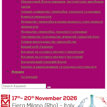
Міжнародний Форум пивоварів, дистиляторів і виробників
напоїв
Успішне садівництво і переробка: технології та інновації.
Вчимося перемагати!
Ягідництво і переробка в умовах воєнного стану: вчимося
перемагати!
Ягідництво і переробка: технології та інновації
Овочівництво та ягідництво: відкритий і закритий ґрунт
Успішне виноградарство і виноробство
Винний клуб «Галерея»
Від землі до готового продукту (зерняткові)
Від землі до готового продукту (кісточкові)
Всеукраїнський горіховий форум
Конгрес із заморожування та холодної логістики ягід
Журнали
Усі журнали