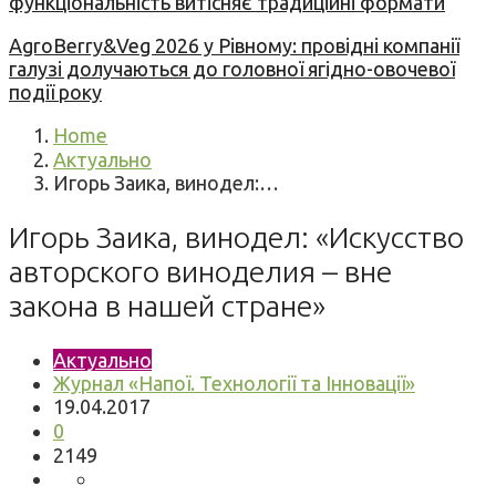
функціональність витісняє традиційні формати
AgroBerry&Veg 2026 у Рівному: провідні компанії
галузі долучаються до головної ягідно-овочевої
події року
Home
Актуально
Игорь Заика, винодел:…
Игорь Заика, винодел: «Искусство
авторского виноделия – вне
закона в нашей стране»
Актуально
Журнал «Напої. Технології та Інновації»
19.04.2017
0
2149