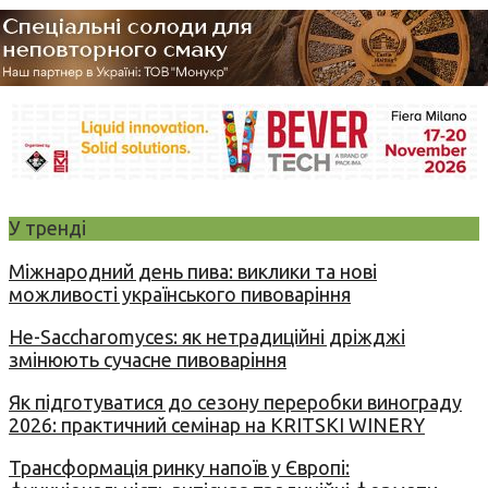
У тренді
Міжнародний день пива: виклики та нові
можливості українського пивоваріння
Не-Saccharomyces: як нетрадиційні дріжджі
змінюють сучасне пивоваріння
Як підготуватися до сезону переробки винограду
2026: практичний семінар на KRITSKI WINERY
Трансформація ринку напоїв у Європі: