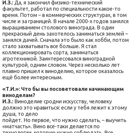
И.З.:
Да, я закончил физико-технический
факультет, работал по специальности какое-то
время. Потом – в коммерческих структурах, в том
числе и за границей. В начале 2000-х годов занялся
выращиванием столового винограда. В один
прекрасный день захотелось заниматься землей –
занялся дачей. Сначала это было как хобби, потом
стало захватывать все больше. Я стал
коллекционировать сорта, заниматься
агротехникой. Заинтересовался виноградной
культурой, одним словом. Через несколько лет
плавно пришел к виноделию, которое оказалось
ещё более интересным.
«Т.И.»: Что бы вы посоветовали начинающим
виноделам?
И.З.:
Виноделие сродни искусству, человеку
должно это нравиться: если у тебя лежит к этому
душа, то дело
пойдет. Но первое, что нужно сделать, – выучить
«матчасть». Вино все-таки делается по
технологии, которую нужно соблюдать. Все