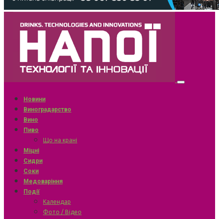
Новини
Виноградарство
Вино
Пиво
Що на крані
Міцні
Сидри
Соки
Медоваріння
Події
Календар
Фото / Відео