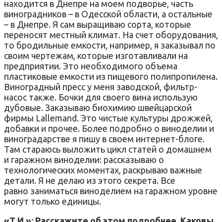
находится в Днепре на моем подворье, часть
виноградников – в Одесской области, а остальные
– в Днепре. Я сам выращиваю сорта, которые
переносят местный климат. На счет оборудования,
то бродильные емкости, например, я заказывал по
своим чертежам, которые изготавливали на
предприятии. Это необходимого объема
пластиковые емкости из пищевого полипропилена.
Виноградный пресс у меня заводской, фильтр-
насос также. Бочки для своего вина использую
дубовые. Заказываю биохимию швейцарской
фирмы Lallemand. Это чистые культуры дрожжей,
добавки и прочее. Более подробно о виноделии и
виноградарстве я пишу в своем интернет-блоге.
Там стараюсь выложить цикл статей о домашнем
и гаражном виноделии: рассказываю о
технологических моментах, раскрываю важные
детали. Я не делаю из этого секрета. Все
равно заниматься виноделием на гаражном уровне
могут только единицы.
«Т.И.»: Расскажите об этом подробнее. Каковы