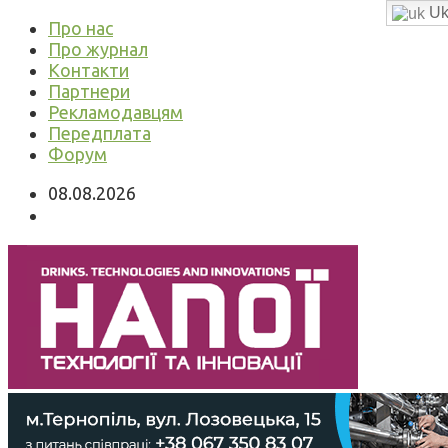
Uk
Про нас
Про журнал
Контакти
Партнери
Рекламодавцям
Передплата
Форум
08.08.2026