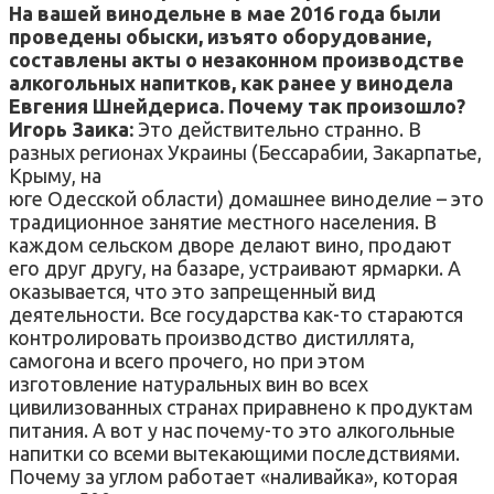
На вашей винодельне в мае 2016 года были
проведены обыски, изъято оборудование,
составлены акты о незаконном производстве
алкогольных напитков, как ранее у винодела
Евгения Шнейдериса. Почему так произошло?
Игорь Заика:
Это действительно странно. В
разных регионах Украины (Бессарабии, Закарпатье,
Крыму, на
юге Одесской области) домашнее виноделие – это
традиционное занятие местного населения. В
каждом сельском дворе делают вино, продают
его друг другу, на базаре, устраивают ярмарки. А
оказывается, что это запрещенный вид
деятельности. Все государства как-то стараются
контролировать производство дистиллята,
самогона и всего прочего, но при этом
изготовление натуральных вин во всех
цивилизованных странах приравнено к продуктам
питания. А вот у нас почему-то это алкогольные
напитки со всеми вытекающими последствиями.
Почему за углом работает «наливайка», которая