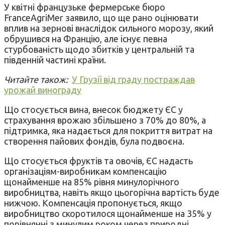
У квітні французьке фермерське бюро
FranceAgriMer заявило, що ще рано оцінювати
вплив на зернові внаслідок сильного морозу, який
обрушився на Францію, але існує певна
стурбованість щодо збитків у центральній та
південній частині країни.
Читайте також:
У Грузії від граду постраждав
урожай винограду
Що стосується вина, внесок бюджету ЄС у
страхування врожаю збільшено з 70% до 80%, а
підтримка, яка надається для покриття витрат на
створення пайових фондів, була подвоєна.
Що стосується фруктів та овочів, ЄС надасть
організаціям-виробникам компенсацію
щонайменше на 85% рівня минулорічного
виробництва, навіть якщо цьогорічна вартість буде
нижчою. Компенсація пропонується, якщо
виробництво скоротилося щонайменше на 35% у
порівнянні з минулим роком через природні