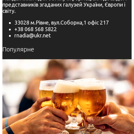
представників згаданих галузей України, Європи і
світу.
33028 м.Рівне, вул.Соборна,1 офіс 217
+38 068 568 5822
rnadia@ukr.net
Популярне