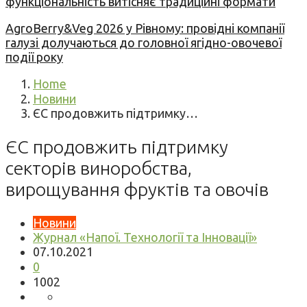
функціональність витісняє традиційні формати
AgroBerry&Veg 2026 у Рівному: провідні компанії
галузі долучаються до головної ягідно-овочевої
події року
Home
Новини
ЄС продовжить підтримку…
ЄС продовжить підтримку
секторів виноробства,
вирощування фруктів та овочів
Новини
Журнал «Напої. Технології та Інновації»
07.10.2021
0
1002