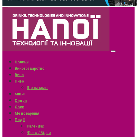
Новини
Виноградарство
Вино
Пиво
Що на крані
Міцні
Сидри
Соки
Медоваріння
Події
Календар
Фото / Відео