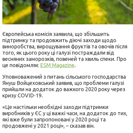
Європейська комісія заявила, що збільшить
підтримку та продовжить діючі заходи щодо
виноробства, вирощування фруктів та овочів після
того, як цього року ці галузі постраждали від
весняних заморозків, повеней та хвиль спеки. Про
це повідомляє
ESM Magazine
.
Уповноважений з питань сільського господарства
Януш Войцеховський заявив, що проблеми галузі
прийшли на додаток до важкого 2020 року через
кризу COVID-19.
«Це настільки необхідні заходи підтримки
виробників у ЄС у ці важкі часи, на додаток до тих,
які вже були запропоновані у 2020 році та
продовжені у 2021 році», – сказав він.