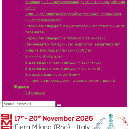
Міжнародний Форум пивоварів, дистиляторів і виробників
напоїв
Успішне садівництво і переробка: технології та інновації.
Вчимося перемагати!
Ягідництво і переробка в умовах воєнного стану: вчимося
перемагати!
Ягідництво і переробка: технології та інновації
Овочівництво та ягідництво: відкритий і закритий ґрунт
Успішне виноградарство і виноробство
Винний клуб «Галерея»
Від землі до готового продукту (зерняткові)
Від землі до готового продукту (кісточкові)
Всеукраїнський горіховий форум
Конгрес із заморожування та холодної логістики ягід
Журнали
Усі журнали