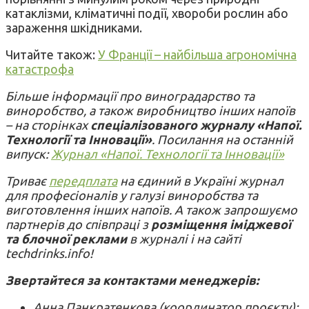
катаклізми, кліматичні події, хвороби рослин або
зараження шкідниками.
Читайте також:
У Франції – найбільша агрономічна
катастрофа
Більше інформації про виноградарство та
виноробство, а також виробництво інших напоїв
– на сторінках
спеціалізованого журналу «Напої.
Технології та Інновації»
. Посилання на останній
випуск:
Журнал «Напої. Технології та Інновації»
Триває
передплата
на єдиний в Україні журнал
для професіоналів у галузі виноробства та
виготовлення інших напоїв. А також запрошуємо
партнерів до співпраці з
розміщення іміджевої
та блочної реклами
в журналі і на сайті
techdrinks.info!
Звертайтеся за контактами менеджерів:
Анна Панкратенкова (координатор проєкту):