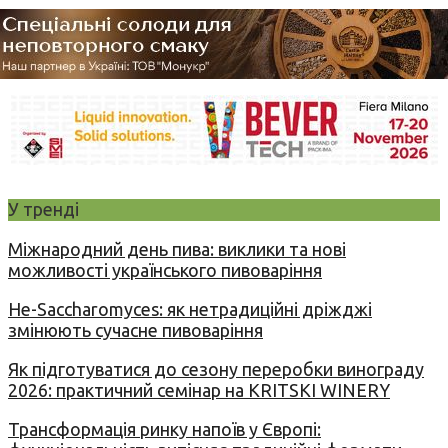
У тренді
Міжнародний день пива: виклики та нові
можливості українського пивоваріння
Не-Saccharomyces: як нетрадиційні дріжджі
змінюють сучасне пивоваріння
Як підготуватися до сезону переробки винограду
2026: практичний семінар на KRITSKI WINERY
Трансформація ринку напоїв у Європі: