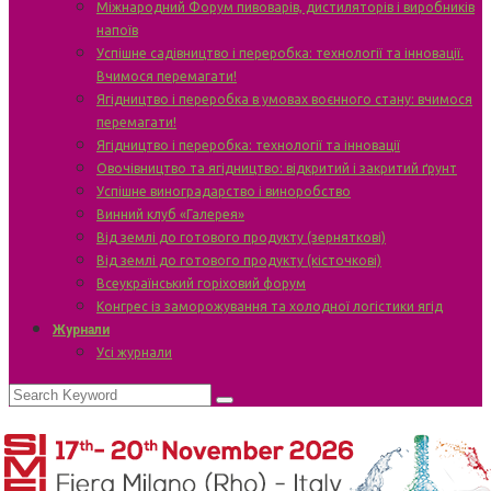
Міжнародний Форум пивоварів, дистиляторів і виробників
напоїв
Успішне садівництво і переробка: технології та інновації.
Вчимося перемагати!
Ягідництво і переробка в умовах воєнного стану: вчимося
перемагати!
Ягідництво і переробка: технології та інновації
Овочівництво та ягідництво: відкритий і закритий ґрунт
Успішне виноградарство і виноробство
Винний клуб «Галерея»
Від землі до готового продукту (зерняткові)
Від землі до готового продукту (кісточкові)
Всеукраїнський горіховий форум
Конгрес із заморожування та холодної логістики ягід
Журнали
Усі журнали