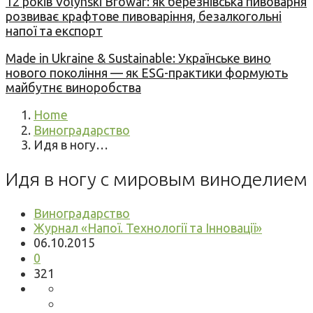
12 років Volynski Browar: як березнівська пивоварня
розвиває крафтове пивоваріння, безалкогольні
напої та експорт
Made in Ukraine & Sustainable: Українське вино
нового покоління — як ESG-практики формують
майбутнє виноробства
Home
Виноградарство
Идя в ногу…
Идя в ногу с мировым виноделием
Виноградарство
Журнал «Напої. Технології та Інновації»
06.10.2015
0
321