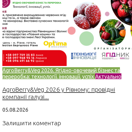
AgroBerry&Veg 2026. Ягідно-овочевий бізнес та
переробка: технології, інновації, успіх
Актуально
AgroBerry&Veg 2026 у Рівному: провідні
компанії галузі...
05.08.2026
Залишити коментар