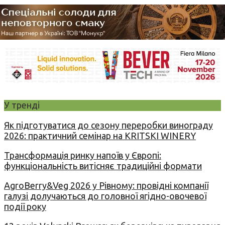
У тренді
Як підготуватися до сезону переробки винограду
2026: практичний семінар на KRITSKI WINERY
Трансформація ринку напоїв у Європі:
функціональність витісняє традиційні формати
AgroBerry&Veg 2026 у Рівному: провідні компанії
галузі долучаються до головної ягідно-овочевої
події року