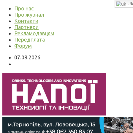
Uk
Про нас
Про журнал
Контакти
Партнери
Рекламодавцям
Передплата
Форум
07.08.2026