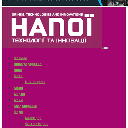
Новини
Виноградарство
Вино
Пиво
Що на крані
Міцні
Сидри
Соки
Медоваріння
Події
Календар
Фото / Відео