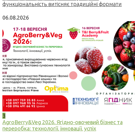
функціональність витісняє традиційні формати
06.08.2026
3
AgroBerry&Veg 2026. Ягідно-овочевий бізнес та
переробка: технології, інновації, успіх