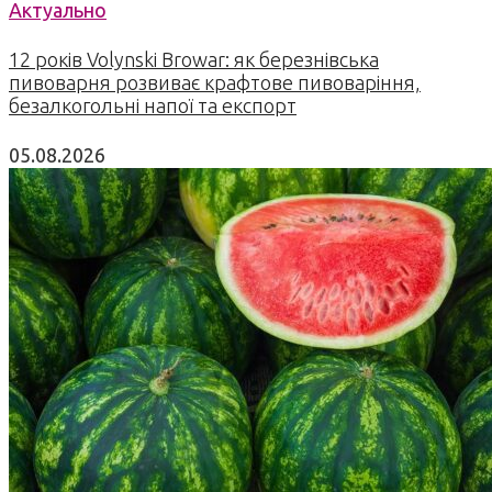
Актуально
12 років Volynski Browar: як березнівська
пивоварня розвиває крафтове пивоваріння,
безалкогольні напої та експорт
05.08.2026