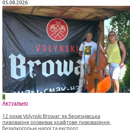
05.08.2026
4
Актуально
12 років Volynski Browar: як березнівська
пивоварня розвиває крафтове пивоваріння,
безалкогольні напої та експорт