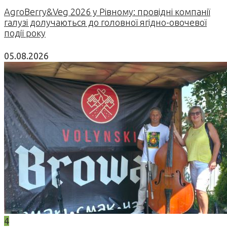
AgroBerry&Veg 2026 у Рівному: провідні компанії
галузі долучаються до головної ягідно-овочевої
події року
05.08.2026
4