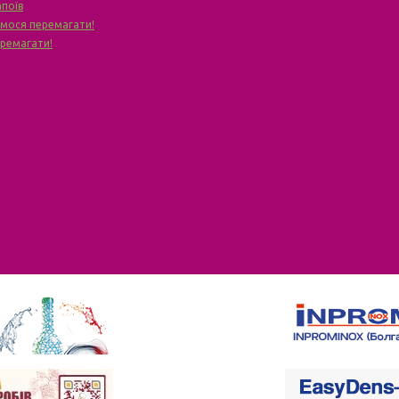
апоїв
чимося перемагати!
еремагати!