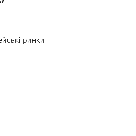
ку
ейські ринки