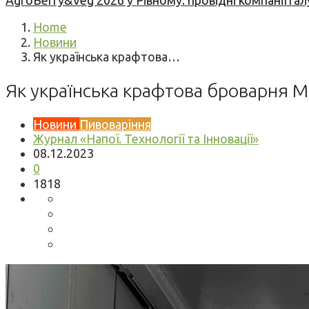
AgroBerry&Veg 2026 у Рівному: провідні компанії гал
Home
Новини
Як українська крафтова…
Як українська крафтова броварня M
Новини
Пивоваріння
Журнал «Напої. Технології та Інновації»
08.12.2023
0
1818