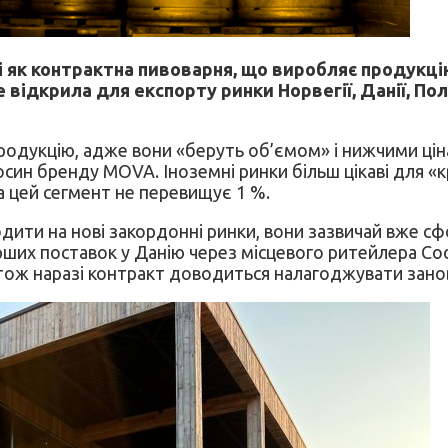
 як контрактна пивоварня, що виробляє продукцію
е відкрила для експорту ринки Норвегії, Данії, По
одукцію, адже вони «беруть об’ємом» і нижчими ціна
осин бренду MOVA. Іноземні ринки більш цікаві для «
ва цей сегмент не перевищує 1 %.
ити на нові закордонні ринки, вони зазвичай вже сфо
ших поставок у Данію через місцевого ритейлера Coop
тож наразі контракт доводиться налагоджувати зан