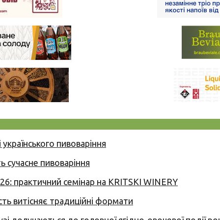
 українського пивоваріння
ь сучасне пивоваріння
026: практичний семінар на KRITSKI WINERY
сть витісняє традиційні формати