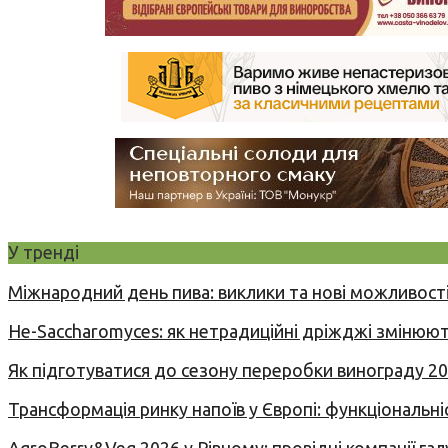
У тренді
Міжнародний день пива: виклики та нові можливості
Не-Saccharomyces: як нетрадиційні дріжджі змінюют
Як підготуватися до сезону переробки винограду 2
Трансформація ринку напоїв у Європі: функціональні