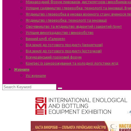
Міжнародний Форум пивоварів, дистиляторів і виробників н
Успішне садівництво і переробка: технології та інновації. В
Ягідництво і переробка в умовах воєнного стану: вчимося п
Ягідництво і переробка: технології та інновації
Овочівництво та ягідництво: відкритий і закритий ґрунт
Успішне виноградарство і виноробство
Винний клуб «Галерея»
Від землі до готового продукту (зерняткові)
Від землі до готового продукту (кісточкові)
Всеукраїнський горіховий форум
Конгрес із заморожування та холодної логістики ягід
Журнали
Усі журнали