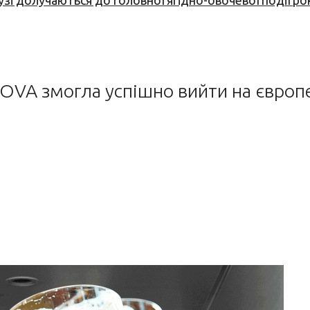
узі долучаються до головної ягідно-овочевої події ро
OVA змогла успішно вийти на європ