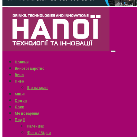
Новини
Виноградарство
Вино
Пиво
Що на крані
Міцні
Сидри
Соки
Медоваріння
Події
Календар
Фото / Відео