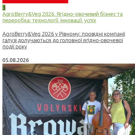
3
AgroBerry&Veg 2026. Ягідно-овочевий бізнес та
переробка: технології, інновації, успіх
AgroBerry&Veg 2026 у Рівному: провідні компанії
галузі долучаються до головної ягідно-овочевої
події року
05.08.2026