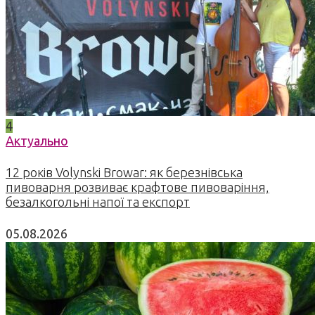
4
Актуально
12 років Volynski Browar: як березнівська
пивоварня розвиває крафтове пивоваріння,
безалкогольні напої та експорт
05.08.2026