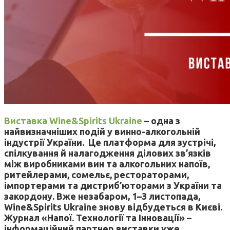
Виставка Wine&Spirits Ukraine
– одна з
найвизначніших подій у винно-алкогольній
індустрії України. Це платформа для зустрічі,
спілкування й налагодження ділових зв’язків
між виробниками вин та алкогольних напоїв,
ритейлерами, сомельє, рестораторами,
імпортерами та дистриб’юторами з України та
закордону. Вже незабаром, 1–3 листопада,
Wine&Spirits Ukraine знову відбудеться в Києві.
Журнал «Напої. Технології та Інновації» –
інформаційний партнер виставки уже