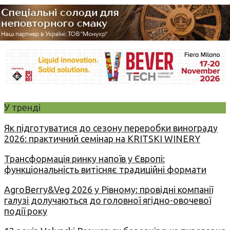
У тренді
Як підготуватися до сезону переробки винограду
2026: практичний семінар на KRITSKI WINERY
Трансформація ринку напоїв у Європі:
функціональність витісняє традиційні формати
AgroBerry&Veg 2026 у Рівному: провідні компанії
галузі долучаються до головної ягідно-овочевої
події року