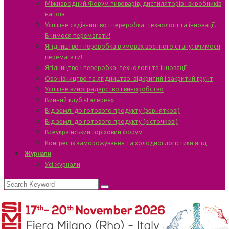
Міжнародний Форум пивоварів, дистиляторів і виробників
напоїв
Успішне садівництво і переробка: технології та інновації.
Вчимося перемагати!
Ягідництво і переробка в умовах воєнного стану: вчимося
перемагати!
Ягідництво і переробка: технології та інновації
Овочівництво та ягідництво: відкритий і закритий ґрунт
Успішне виноградарство і виноробство
Винний клуб «Галерея»
Від землі до готового продукту (зерняткові)
Від землі до готового продукту (кісточкові)
Всеукраїнський горіховий форум
Конгрес із заморожування та холодної логістики ягід
Журнали
Усі журнали