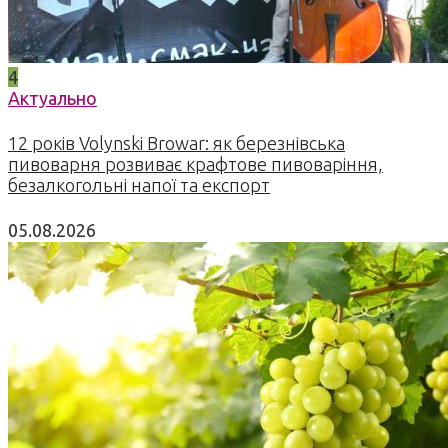
4
Актуально
12 років Volynski Browar: як березнівська
пивоварня розвиває крафтове пивоваріння,
безалкогольні напої та експорт
05.08.2026