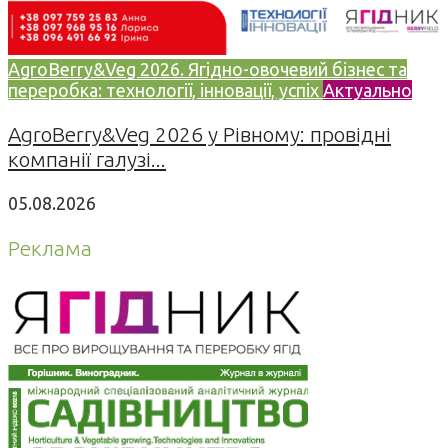
AgroBerry&Veg 2026. Ягідно-овочевий бізнес та
переробка: технології, інновації, успіх
Актуально
AgroBerry&Veg 2026 у Рівному: провідні
компанії галузі...
05.08.2026
Реклама