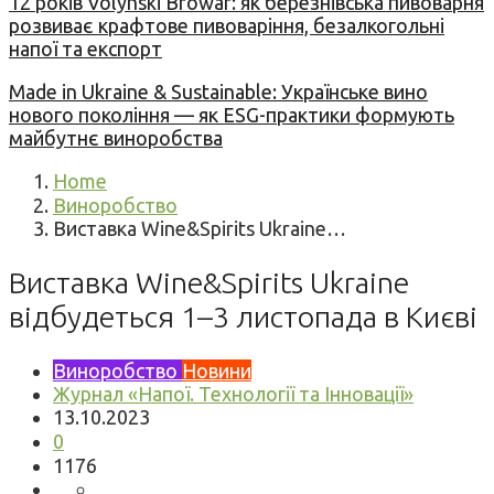
12 років Volynski Browar: як березнівська пивоварня
розвиває крафтове пивоваріння, безалкогольні
напої та експорт
Made in Ukraine & Sustainable: Українське вино
нового покоління — як ESG-практики формують
майбутнє виноробства
Home
Виноробство
Виставка Wine&Spirits Ukraine…
Виставка Wine&Spirits Ukraine
відбудеться 1–3 листопада в Києві
Виноробство
Новини
Журнал «Напої. Технології та Інновації»
13.10.2023
0
1176