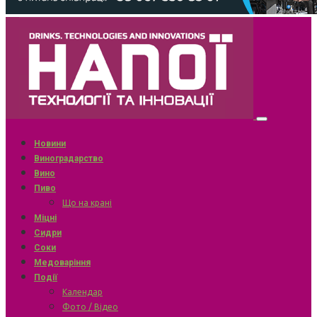
Новини
Виноградарство
Вино
Пиво
Що на крані
Міцні
Сидри
Соки
Медоваріння
Події
Календар
Фото / Відео