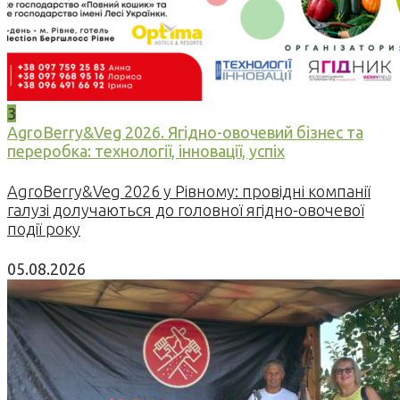
3
AgroBerry&Veg 2026. Ягідно-овочевий бізнес та
переробка: технології, інновації, успіх
AgroBerry&Veg 2026 у Рівному: провідні компанії
галузі долучаються до головної ягідно-овочевої
події року
05.08.2026