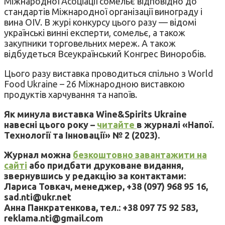
Міжнародної Асоціації сомельє відповідно до
стандартів Міжнародної організації винограду і
вина OIV. В журі конкурсу цього разу — відомі
українські винні експерти, сомельє, а також
закупники торговельних мереж. А також
відбудеться Всеукраїнський Конгрес Виноробів.
Цього разу виставка проводиться спільно з World
Food Ukraine – 26 Міжнародною виставкою
продуктів харчування та напоїв.
Як минула виставка Wine&Spirits Ukraine
навесні цього року –
читайте
в журналі «Напої.
Технології та Інновації» № 2 (2023).
Журнал можна
безкоштовно завантажити на
сайті
або придбати друковане видання,
звернувшись у редакцію за контактами:
Лариса Товкач, менеджер, +38 (097) 968 95 16,
sad.nti@ukr.net
Анна Панкратенкова, тел.: +38 097 75 92 583,
reklama.nti@gmail.com