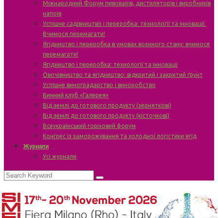
Міжнародний Форум пивоварів, дистиляторів і виробників
напоїв
Успішне садівництво і переробка: технології та інновації.
Вчимося перемагати!
Ягідництво і переробка в умовах воєнного стану: вчимося
перемагати!
Ягідництво і переробка: технології та інновації
Овочівництво та ягідництво: відкритий і закритий ґрунт
Успішне виноградарство і виноробство
Винний клуб «Галерея»
Від землі до готового продукту (зерняткові)
Від землі до готового продукту (кісточкові)
Всеукраїнський горіховий форум
Конгрес із заморожування та холодної логістики ягід
Журнали
Усі журнали