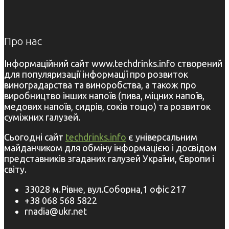
Про нас
Інформаційний сайт www.techdrinks.info створений
для популяризації інформації про розвиток
виноградарства та виноробства, а також про
виробництво інших напоїв (пива, міцних напоїв,
медових напоїв, сидрів, соків тощо) та розвиток
суміжних галузей.
Сьогодні сайт
techdrinks.info
є універсальним
майданчиком для обміну інформацією і досвідом
представників згаданих галузей України, Європи і
світу.
33028 м.Рівне, вул.Соборна,1 офіс 217
+38 068 568 5822
rnadia@ukr.net