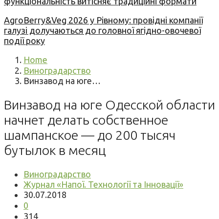
функціональність витісняє традиційні формати
AgroBerry&Veg 2026 у Рівному: провідні компанії
галузі долучаються до головної ягідно-овочевої
події року
Home
Виноградарство
Винзавод на юге…
Винзавод на юге Одесской области
начнет делать собственное
шампанское — до 200 тысяч
бутылок в месяц
Виноградарство
Журнал «Напої. Технології та Інновації»
30.07.2018
0
314