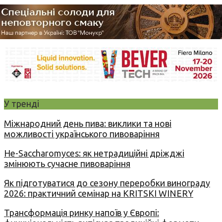
У тренді
Міжнародний день пива: виклики та нові
можливості українського пивоваріння
Не-Saccharomyces: як нетрадиційні дріжджі
змінюють сучасне пивоваріння
Як підготуватися до сезону переробки винограду
2026: практичний семінар на KRITSKI WINERY
Трансформація ринку напоїв у Європі: