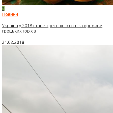
2
Новини
Україна у 2018 стане третьою в світі за врожаєм
грецьких горіхів
21.02.2018