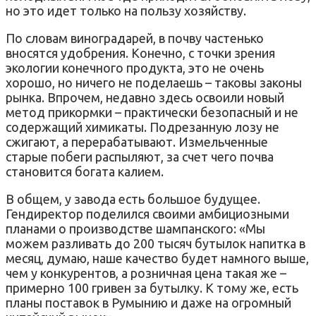
но это идет только на пользу хозяйству.
По словам виноградарей, в почву частенько
вносятся удобрения. Конечно, с точки зрения
экологии конечного продукта, это не очень
хорошо, но ничего не поделаешь – таковы законы
рынка. Впрочем, недавно здесь освоили новый
метод прикормки – практически безопасный и не
содержащий химикаты. Подрезанную лозу не
сжигают, а перерабатывают. Измельченные
старые побеги распыляют, за счет чего почва
становится богата калием.
В общем, у завода есть большое будущее.
Гендиректор поделился своими амбициозными
планами о производстве шампанского: «Мы
можем разливать до 200 тысяч бутылок напитка в
месяц, думаю, наше качество будет намного выше,
чем у конкурентов, а розничная цена такая же –
примерно 100 гривен за бутылку. К тому же, есть
планы поставок в Румынию и даже на огромный