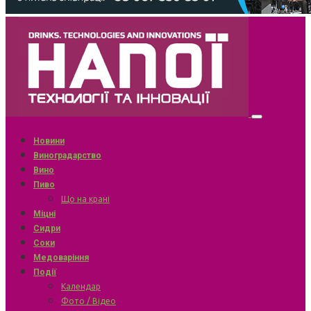
Новини
Виноградарство
Вино
Пиво
Що на крані
Міцні
Сидри
Соки
Медоваріння
Події
Календар
Фото / Відео