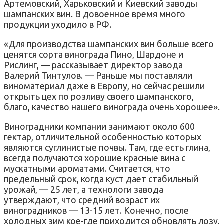
Артемовский, Харьковский и Киевский заводы
шампанских вин. В довоенное время много
продукции уходило в РФ.
«Для производства шампанских вин больше всего
ценятся сорта винограда Пино, Шардоне и
Рислинг, — рассказывает директор завода
Валерий Тинтулов. — Раньше мы поставляли
виноматериал даже в Европу, но сейчас решили
открыть цех по розливу своего шампанского,
благо, качество нашего винограда очень хорошее».
Виноградники компании занимают около 600
гектар, отличительной особенностью которых
являются суглинистые почвы. Там, где есть глина,
всегда получаются хорошие красные вина с
мускатными ароматами. Считается, что
предельный срок, когда куст дает стабильный
урожай, — 25 лет, а технологи завода
утверждают, что средний возраст их
виноградников — 13-15 лет. Конечно, после
холодных зим кое-где приходится обновлять лозу,