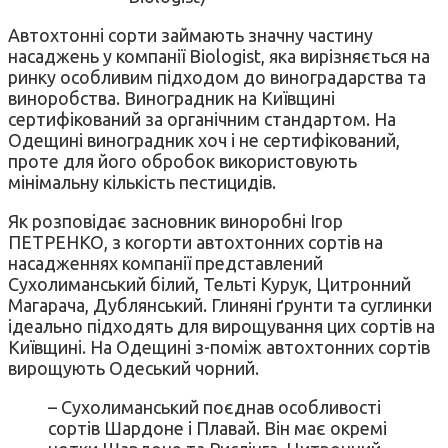
Автохтонні сорти займають значну частину
насаджень у компанії Biologist, яка вирізняється на
ринку особливим підходом до виноградарства та
виноробства. Виноградник на Київщині
сертифікований за органічним стандартом. На
Одещині виноградник хоч і не сертифікований,
проте для його обробок використовують
мінімальну кількість пестицидів.
Як розповідає засновник виноробні Ігор
ПЕТРЕНКО, з когорти автохтонних сортів на
насадженнях компанії представлений
Сухолиманський білий, Тельті Курук, Цитронний
Магарача, Дублянський. Глиняні ґрунти та суглинки
ідеально підходять для вирощування цих сортів на
Київщині. На Одещині з-поміж автохтонних сортів
вирощують Одеський чорний.
– Сухолиманський поєднав особливості
сортів Шардоне і Плавай. Він має окремі