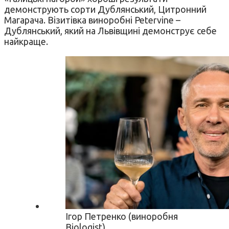
демонструють сорти Дублянський, Цитронний
Магарача. Візитівка виноробні Petervine –
Дублянський, який на Львівщині демонструє себе
найкраще.
Ігор Петренко (виноробня
Biologist)