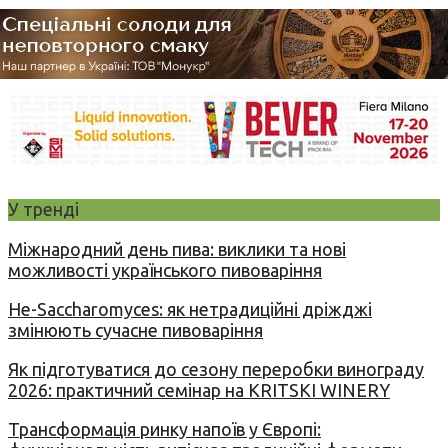
У тренді
Міжнародний день пива: виклики та нові
можливості українського пивоваріння
Не-Saccharomyces: як нетрадиційні дріжджі
змінюють сучасне пивоваріння
Як підготуватися до сезону переробки винограду
2026: практичний семінар на KRITSKI WINERY
Трансформація ринку напоїв у Європі: