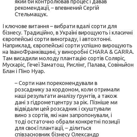
який би контролював процес і давав
рекомендації, – впевнений Сергій
Стельмащук.
І ключове витання – вибрати вдалі сорти для
бізнесу. Традиційно, в Україні вирощують і класичні
європейські сорти винограду, і автохтонні.
Наприклад, європейські сорти успішно вирощують
на ІваноФранківщині, у виноробні CHARA & GARRA.
Там висадили молоду плантацію сортів Соляріс,
Мускаріс, Гечеї Заматош, Рислінг, Палава, Совіньйон
Блан і Піно Нуар.
– Сорти нам порекомендували в
розсаднику за кордоном, коли отримали
наші результати аналізу ґрунтів, а також
дані з гідрометцентру за рік. Пізніше ми
відвідали цей розсадник і скуштували
вино з сортів, які нам запропонували, і
тоді остаточно обрали конкретні позиції
для своєї плантації, – ділиться
співзасновник бізнесу Олександр