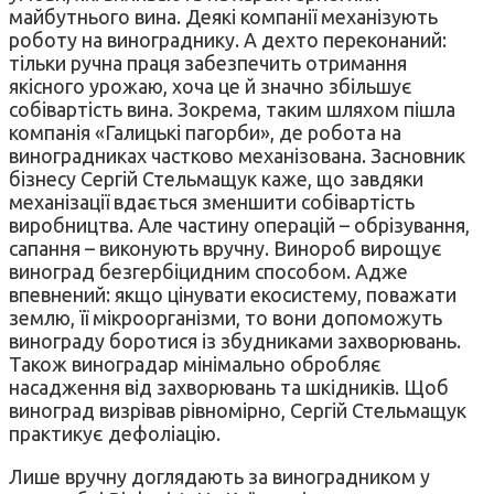
майбутнього вина. Деякі компанії механізують
роботу на винограднику. А дехто переконаний:
тільки ручна праця забезпечить отримання
якісного урожаю, хоча це й значно збільшує
собівартість вина. Зокрема, таким шляхом пішла
компанія «Галицькі пагорби», де робота на
виноградниках частково механізована. Засновник
бізнесу Сергій Стельмащук каже, що завдяки
механізації вдається зменшити собівартість
виробництва. Але частину операцій – обрізування,
сапання – виконують вручну. Винороб вирощує
виноград безгербіцидним способом. Адже
впевнений: якщо цінувати екосистему, поважати
землю, її мікроорганізми, то вони допоможуть
винограду боротися із збудниками захворювань.
Також виноградар мінімально обробляє
насадження від захворювань та шкідників. Щоб
виноград визрівав рівномірно, Сергій Стельмащук
практикує дефоліацію.
Лише вручну доглядають за виноградником у