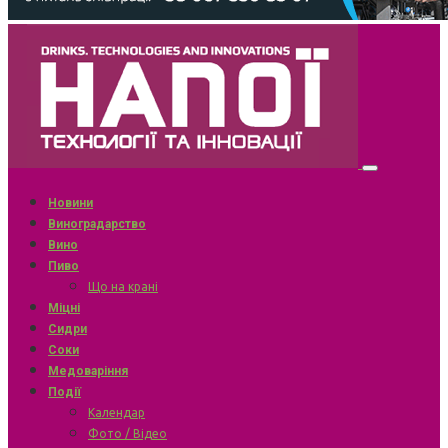
Новини
Виноградарство
Вино
Пиво
Що на крані
Міцні
Сидри
Соки
Медоваріння
Події
Календар
Фото / Відео