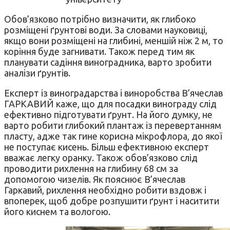
Обов’язково потрібно визначити, як глибоко
розміщені ґрунтові води. За словами науковиці,
якщо вони розміщені на глибині, меншій ніж 2 м, то
коріння буде загнивати. Також перед тим як
планувати садіння виноградника, варто зробити
аналізи ґрунтів.
Експерт із виноградарства і виноробства В’ячеслав
ГАРКАВИЙ каже, що для посадки винограду слід
ефективно підготувати ґрунт. На його думку, не
варто робити глибокий плантаж із перевертанням
пласту, адже так гине корисна мікрофлора, до якої
не поступає кисень. Більш ефективною експерт
вважає легку оранку. Також обов’язково слід
проводити рихлення на глибину 68 см за
допомогою чизелів. Як пояснює В’ячеслав
Гаркавий, рихлення необхідно робити вздовж і
впоперек, щоб добре розпушити ґрунт і наситити
його киснем та вологою.