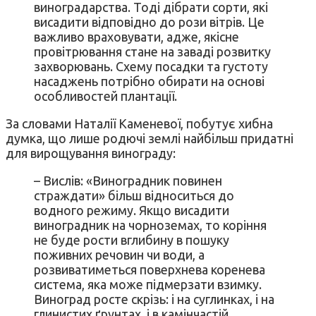
виноградарства. Тоді дібрати сорти, які
висадити відповідно до рози вітрів. Це
важливо враховувати, адже, якісне
провітрювання стане на заваді розвитку
захворювань. Схему посадки та густоту
насаджень потрібно обирати на основі
особливостей плантації.
За словами Наталії Каменевої, побутує хибна
думка, що лише родючі землі найбільш придатні
для вирощування винограду:
– Вислів: «Виноградник повинен
страждати» більш відноситься до
водного режиму. Якщо висадити
виноградник на чорноземах, то коріння
не буде рости вглибину в пошуку
поживних речовин чи води, а
розвиватиметься поверхнева коренева
система, яка може підмерзати взимку.
Виноград росте скрізь: і на суглинках, і на
глинистих ґрунтах, і в камінчастій