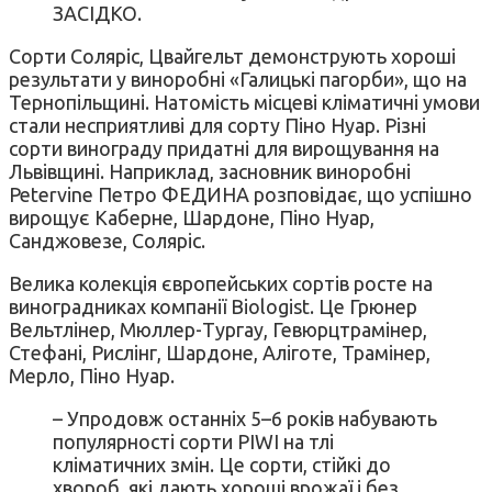
ЗАСІДКО.
Сорти Соляріс, Цвайгельт демонструють хороші
результати у виноробні «Галицькі пагорби», що на
Тернопільщині. Натомість місцеві кліматичні умови
стали несприятливі для сорту Піно Нуар. Різні
сорти винограду придатні для вирощування на
Львівщині. Наприклад, засновник виноробні
Petervine Петро ФЕДИНА розповідає, що успішно
вирощує Каберне, Шардоне, Піно Нуар,
Санджовезе, Соляріс.
Велика колекція європейських сортів росте на
виноградниках компанії Biologist. Це Грюнер
Вельтлінер, Мюллер-Тургау, Гевюрцтрамінер,
Стефані, Рислінг, Шардоне, Аліготе, Трамінер,
Мерло, Піно Нуар.
– Упродовж останніх 5–6 років набувають
популярності сорти PIWI на тлі
кліматичних змін. Це сорти, стійкі до
хвороб, які дають хороші врожаї і без