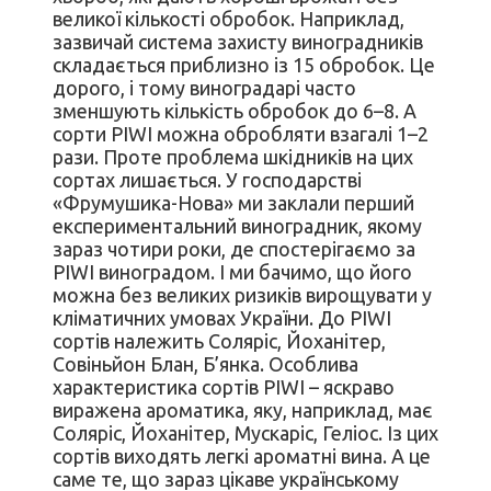
великої кількості обробок. Наприклад,
зазвичай система захисту виноградників
складається приблизно із 15 обробок. Це
дорого, і тому виноградарі часто
зменшують кількість обробок до 6–8. А
сорти PIWI можна обробляти взагалі 1–2
рази. Проте проблема шкідників на цих
сортах лишається. У господарстві
«Фрумушика-Нова» ми заклали перший
експериментальний виноградник, якому
зараз чотири роки, де спостерігаємо за
PIWI виноградом. І ми бачимо, що його
можна без великих ризиків вирощувати у
кліматичних умовах України. До PIWI
сортів належить Соляріс, Йоханітер,
Совіньйон Блан, Б’янка. Особлива
характеристика сортів PIWI – яскраво
виражена ароматика, яку, наприклад, має
Соляріс, Йоханітер, Мускаріс, Геліос. Із цих
сортів виходять легкі ароматні вина. А це
саме те, що зараз цікаве українському