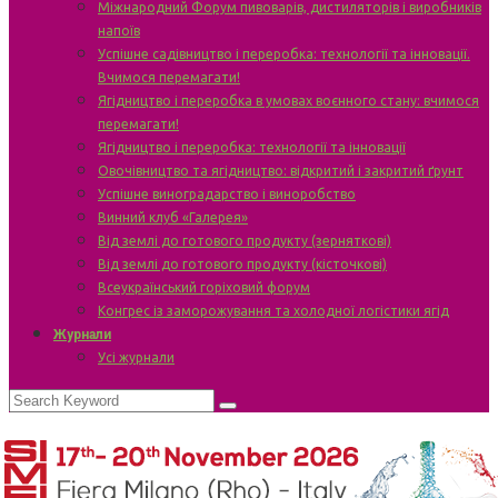
Міжнародний Форум пивоварів, дистиляторів і виробників
напоїв
Успішне садівництво і переробка: технології та інновації.
Вчимося перемагати!
Ягідництво і переробка в умовах воєнного стану: вчимося
перемагати!
Ягідництво і переробка: технології та інновації
Овочівництво та ягідництво: відкритий і закритий ґрунт
Успішне виноградарство і виноробство
Винний клуб «Галерея»
Від землі до готового продукту (зерняткові)
Від землі до готового продукту (кісточкові)
Всеукраїнський горіховий форум
Конгрес із заморожування та холодної логістики ягід
Журнали
Усі журнали