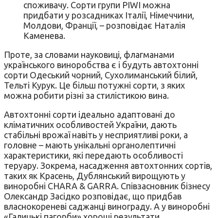
споживачу. Сорти групи PIWI можна
придбати у розсадниках Італії, Німеччини,
Молдови, Франції, – розповідає Наталія
Каменева.
Проте, за словами науковиці, флагманами
українського виноробства є і будуть автохтонні
сорти Одеський чорний, Сухолиманський білий,
Тельті Курук. Це більш потужні сорти, з яких
можна робити різні за стилістикою вина.
Автохтонні сорти ідеально адаптовані до
кліматичних особливостей України, дають
стабільні врожаї навіть у несприятливі роки, а
головне – мають унікальні органолептичні
характеристики, які передають особливості
теруару. Зокрема, насадження автохтонних сортів,
таких як Красень, Дублянський вирощують у
виноробні CHARA & GARRA. Співзасновник бізнесу
Олександр Засідко розповідає, що придбав
власнокореневі саджанці винограду. А у виноробні
«Галицькі пагорби» хороші результати