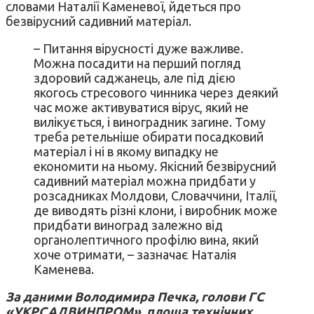
словами Наталії Каменевої, йдеться про
безвірусний садивний матеріал.
– Питання вірусності дуже важливе.
Можна посадити на перший погляд
здоровий саджанець, але під дією
якогось стресового чинника через деякий
час може активуватися вірус, який не
вилікується, і виноградник загине. Тому
треба ретельніше обирати посадковий
матеріал і ні в якому випадку не
економити на ньому. Якісний безвірусний
садивний матеріал можна придбати у
розсадниках Молдови, Словаччини, Італії,
де виводять різні клони, і виробник може
придбати виноград залежно від
органолептичного профілю вина, який
хоче отримати, – зазначає Наталія
Каменева.
За даними Володимира Печка, голови ГС
«УКРСАДВИНПРОМ», площа технічних