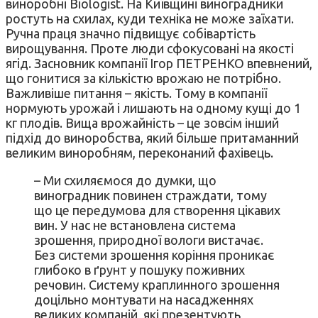
виноробні Biologist. На Київщині виноградники
ростуть на схилах, куди техніка не може заїхати.
Ручна праця значно підвищує собівартість
вирощування. Проте люди сфокусовані на якості
ягід. Засновник компанії Ігор ПЕТРЕНКО впевнений,
що гонитися за кількістю врожаю не потрібно.
Важливіше питання – якість. Тому в компанії
нормують урожай і лишають на одному кущі до 1
кг плодів. Вища врожайність – це зовсім інший
підхід до виноробства, який більше притаманний
великим виноробням, переконаний фахівець.
– Ми схиляємося до думки, що
виноградник повинен страждати, тому
що це передумова для створення цікавих
вин. У нас не встановлена система
зрошення, природної вологи вистачає.
Без системи зрошення коріння проникає
глибоко в ґрунт у пошуку поживних
речовин. Систему краплинного зрошення
доцільно монтувати на насадженнях
великих компаній, які презентують