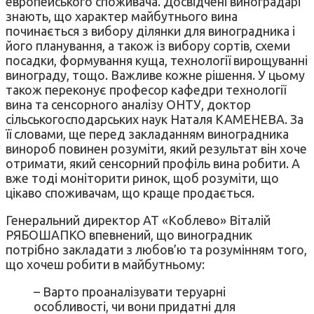
европейського споживача. Досвідчені виноградарі
знають, що характер майбутнього вина
починається з вибору ділянки для виноградника і
його планування, а також із вибору сортів, схеми
посадки, формування куща, технології вирощуванні
винограду, тощо. Важливе кожне рішення. У цьому
також переконує професор кафедри технології
вина та сенсорного аналізу ОНТУ, доктор
сільськогосподарських наук Наталя КАМЕНЕВА. За
її словами, ще перед закладанням виноградника
винороб повинен розуміти, який результат він хоче
отримати, який сенсорний профіль вина робити. А
вже тоді моніторити ринок, щоб розуміти, що
цікаво споживачам, що краще продається.
Генеральний директор АТ «Коблево» Віталій
РЯБОШАПКО впевнений, що виноградник
потрібно закладати з любов’ю та розумінням того,
що хочеш робити в майбутньому:
– Варто проаналізувати теруарні
особливості, чи вони придатні для