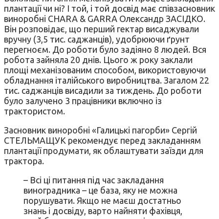
плантації чи ні? І той, і той досвід має співзасновник
виноробні CHARA & GARRA Олександр ЗАСІДКО.
Він розповідає, що перший гектар висаджували
вручну (3,5 тис. саджанців), удобрюючи ґрунт
перегноєм. До роботи було задіяно 8 людей. Вся
робота зайняла 20 днів. Цього ж року заклали
площі механізованим способом, використовуючи
обладнання італійського виробництва. Загалом 22
тис. саджанців висадили за тиждень. До роботи
було залучено 3 працівники включно із
трактористом.
Засновник виноробні «Галицькі пагорби» Сергій
СТЕЛЬМАЩУК рекомендує перед закладанням
плантації продумати, як облаштувати заїзди для
трактора.
– Всі ці питання під час закладання
виноградника – це база, яку не можна
порушувати. Якщо не маєш достатньо
знань і досвіду, варто найняти фахівця,