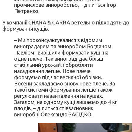
промислове виноробство, – ділиться Ігор
Петренко.
У компанії CHARA & GARRA ретельно підходять до
формування кущів.
– Ми проконсультувалися з відомим
виноградарем та виноробом Богданом
Павлієм і вирішили формувати кущі на
одне плече. Так виноград дає більш
стабільний урожай, і обробляти
насадження легше. Нове плече
формуємо під час весняної обрізки.
Восени закладаємо знову нове плече. За
такої системи формування легше також
регулювати навантаження на кущах.
Загалом, на одному кущі лишаємо до 4 кг
плодів, – ділиться співзасновник
виноробні Олександр ЗАСІДКО.