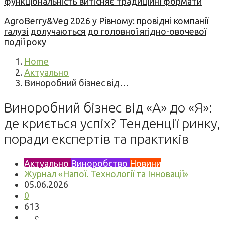
функціональність витісняє традиційні формати
AgroBerry&Veg 2026 у Рівному: провідні компанії
галузі долучаються до головної ягідно-овочевої
події року
Home
Актуально
Виноробний бізнес від…
Виноробний бізнес від «А» до «Я»:
де криється успіх? Тенденції ринку,
поради експертів та практиків
Актуально
Виноробство
Новини
Журнал «Напої. Технології та Інновації»
05.06.2026
0
613