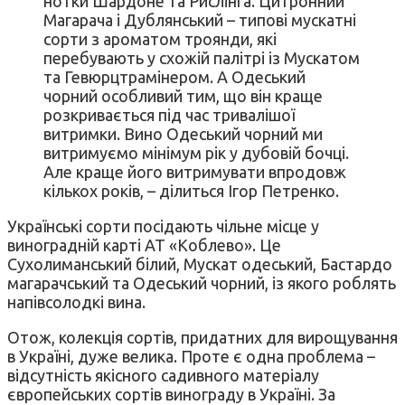
нотки Шардоне та Рислінга. Цитронний
Магарача і Дублянський – типові мускатні
сорти з ароматом троянди, які
перебувають у схожій палітрі із Мускатом
та Гевюрцтрамінером. А Одеський
чорний особливий тим, що він краще
розкривається під час тривалішої
витримки. Вино Одеський чорний ми
витримуємо мінімум рік у дубовій бочці.
Але краще його витримувати впродовж
кількох років, – ділиться Ігор Петренко.
Українські сорти посідають чільне місце у
виноградній карті АТ «Коблево». Це
Сухолиманський білий, Мускат одеський, Бастардо
магарачський та Одеський чорний, із якого роблять
напівсолодкі вина.
Отож, колекція сортів, придатних для вирощування
в Україні, дуже велика. Проте є одна проблема –
відсутність якісного садивного матеріалу
європейських сортів винограду в Україні. За