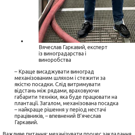
Вячеслав Гаркавий, експерт
із виноградарства і
виноробства
– Краще висаджувати виноград
механізованим шляхом і стежити за
якістю посадки. Слід витримувати
відстань між рядами, враховуючи
габарити техніки, яка буде працювати на
плантації. Загалом, механізована посадка
– найкраще рішення у період нестачі
працівників, – впевнений В’ячеслав
Гаркавий.
Важливе питання: механізувати процес закладання