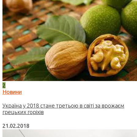
2
Новини
Україна у 2018 стане третьою в світі за врожаєм
грецьких горіхів
21.02.2018