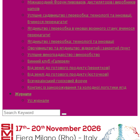
Міжнародний Форум пивоварів, дистиляторів і виробників
напоїв
Успішне садівництво і переробка: технології та інновації.
Вчимося перемагати!
Ягідництво і переробка в умовах воєнного стану: вчимося
перемагати!
Ягідництво і переробка: технології та інновації
Овочівництво та ягідництво: відкритий і закритий ґрунт
Успішне виноградарство і виноробство
Винний клуб «Галерея»
Від землі до готового продукту (зерняткові)
Від землі до готового продукту (кісточкові)
Всеукраїнський горіховий форум
Конгрес із заморожування та холодної логістики ягід
Журнали
Усі журнали