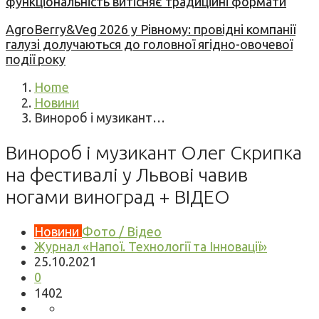
функціональність витісняє традиційні формати
AgroBerry&Veg 2026 у Рівному: провідні компанії
галузі долучаються до головної ягідно-овочевої
події року
Home
Новини
Винороб і музикант…
Винороб і музикант Олег Скрипка
на фестивалі у Львові чавив
ногами виноград + ВІДЕО
Новини
Фото / Відео
Журнал «Напої. Технології та Інновації»
25.10.2021
0
1402