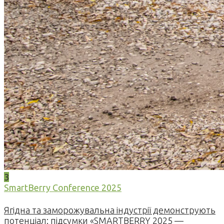
3
SmartBerry Conference 2025
Ягідна та заморожувальна індустрії демонструють
потенціал: підсумки «SMARTBERRY 2025 —