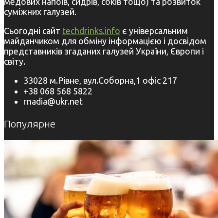
медових напоїв, сидрів, соків тощо) та розвиток
суміжних галузей.
Сьогодні сайт
techdrinks.info
є універсальним
майданчиком для обміну інформацією і досвідом
представників згаданих галузей України, Європи і
світу.
33028 м.Рівне, вул.Соборна,1 офіс 217
+38 068 568 5822
rnadia@ukr.net
Популярне