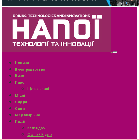
Новини
Виноградарство
Вино
Пиво
Що на крані
Міцні
Сидри
Соки
Медоваріння
Події
Календар
Фото / Відео