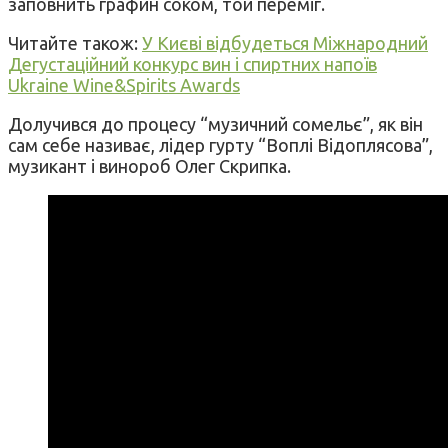
заповнить графин соком, той переміг.
Читайте також:
У Києві відбудеться Міжнародний
Дегустаційний конкурс вин і спиртних напоїв
Ukraine Wine&Spirits Awards
Долучився до процесу “музичний сомельє”, як він
сам себе називає, лідер гурту “Воплі Відоплясова”,
музикант і винороб Олег Скрипка.