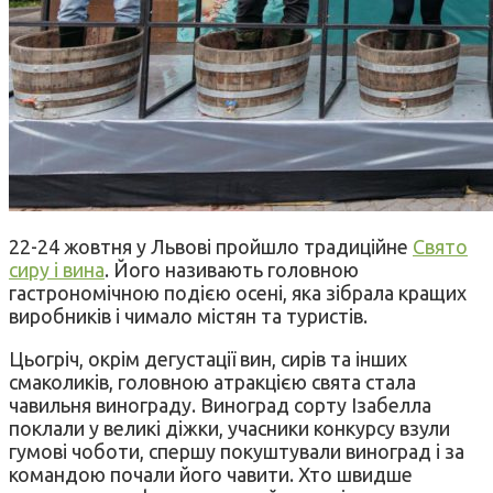
22-24 жовтня у Львові пройшло традиційне
Свято
сиру і вина
. Його називають головною
гастрономічною подією осені, яка зібрала кращих
виробників і чимало містян та туристів.
Цьогріч, окрім дегустації вин, сирів та інших
смаколиків, головною атракцією свята стала
чавильня винограду. Виноград сорту Ізабелла
поклали у великі діжки, учасники конкурсу взули
гумові чоботи, спершу покуштували виноград і за
командою почали його чавити. Хто швидше