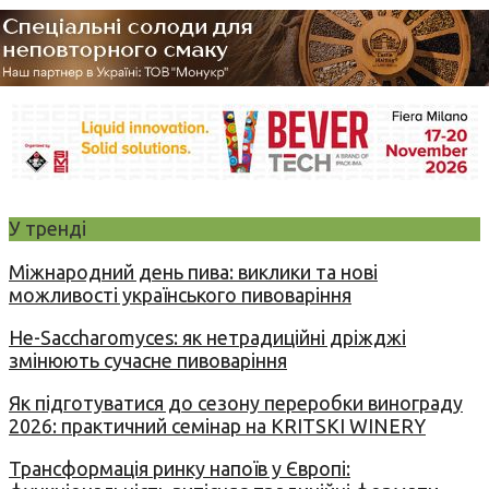
У тренді
Міжнародний день пива: виклики та нові
можливості українського пивоваріння
Не-Saccharomyces: як нетрадиційні дріжджі
змінюють сучасне пивоваріння
Як підготуватися до сезону переробки винограду
2026: практичний семінар на KRITSKI WINERY
Трансформація ринку напоїв у Європі: