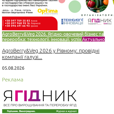
AgroBerry&Veg 2026. Ягідно-овочевий бізнес та
переробка: технології, інновації, успіх
Актуально
AgroBerry&Veg 2026 у Рівному: провідні
компанії галузі...
05.08.2026
Реклама