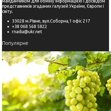
майданчиком для обміну інформацією і досвідом
представників згаданих галузей України, Європи і
світу.
33028 м.Рівне, вул.Соборна,1 офіс 217
+38 068 568 5822
rnadia@ukr.net
Популярне