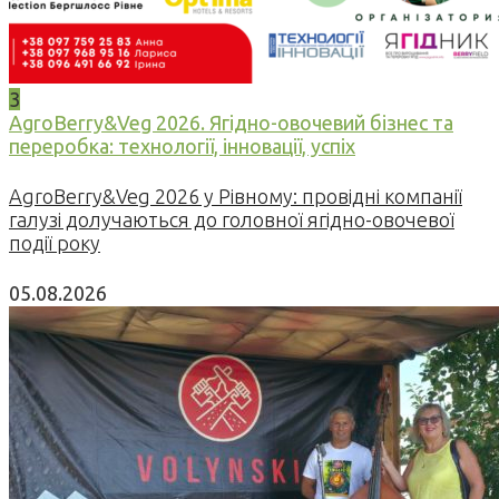
3
AgroBerry&Veg 2026. Ягідно-овочевий бізнес та
переробка: технології, інновації, успіх
AgroBerry&Veg 2026 у Рівному: провідні компанії
галузі долучаються до головної ягідно-овочевої
події року
05.08.2026