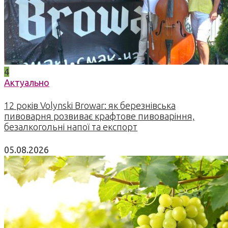
4
Актуально
12 років Volynski Browar: як березнівська
пивоварня розвиває крафтове пивоваріння,
безалкогольні напої та експорт
05.08.2026