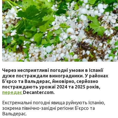
Через несприятливі погодні умови в Іспанії
дуже постраждали виноградники. У районах
Б’єрсо та Вальдерас, ймовірно, серйозно
постраждають урожаї 2024 та 2025 років,
передає
Decanter.com.
Екстремальні погодні явища руйнують Іспанію,
зокрема північно-західні регіони Б’єрсо та
Вальдерас.