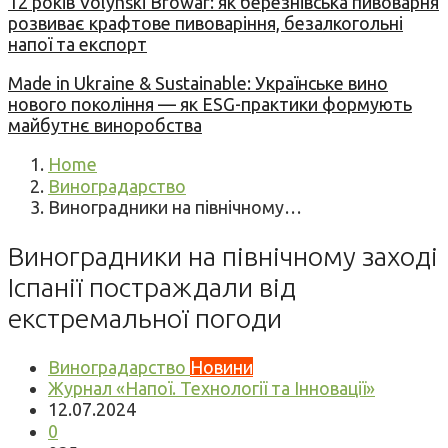
12 років Volynski Browar: як березнівська пивоварня
розвиває крафтове пивоваріння, безалкогольні
напої та експорт
Made in Ukraine & Sustainable: Українське вино
нового покоління — як ESG-практики формують
майбутнє виноробства
Home
Виноградарство
Виноградники на північному…
Виноградники на північному заході
Іспанії постраждали від
екстремальної погоди
Виноградарство
Новини
Журнал «Напої. Технології та Інновації»
12.07.2024
0