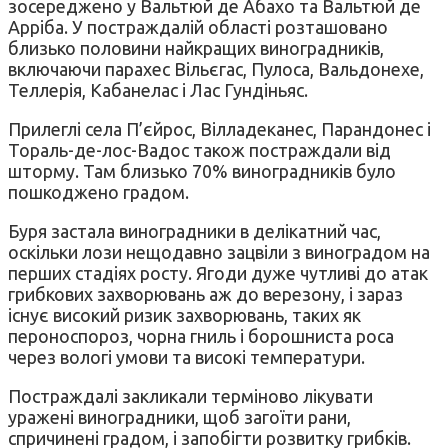
зосереджено у Вальтюй де Абахо та Вальтюй де
Арріба. У постраждалій області розташовано
близько половини найкращих виноградників,
включаючи парахес Вільєгас, Пулоса, Вальдонехе,
Теллерія, Кабанелас і Лас Гундіньяс.
Прилеглі села П’єйрос, Вілладеканес, Парандонес і
Тораль-де-лос-Вадос також постраждали від
шторму. Там близько 70% виноградників було
пошкоджено градом.
Буря застала виноградники в делікатний час,
оскільки лози нещодавно зацвіли з виноградом на
перших стадіях росту. Ягоди дуже чутливі до атак
грибкових захворювань аж до верезону, і зараз
існує високий ризик захворювань, таких як
пероноспороз, чорна гниль і борошниста роса
через вологі умови та високі температури.
Постраждалі закликали терміново лікувати
уражені виноградники, щоб загоїти рани,
спричинені градом, і запобігти розвитку грибків.