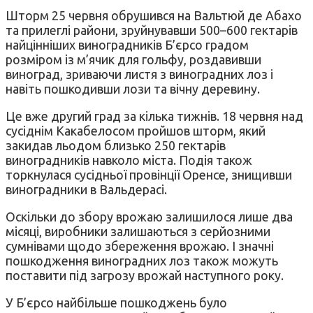
Шторм 25 червня обрушився на Вальтюй де Абахо
та прилеглі райони, зруйнувавши 500–600 гектарів
найцінніших виноградників Б’єрсо градом
розміром із м’ячик для гольфу, роздавивши
виноград, зриваючи листя з виноградних лоз і
навіть пошкодивши лози та вічну деревину.
Це вже другий град за кілька тижнів. 18 червня над
сусіднім Какабелосом пройшов шторм, який
закидав льодом близько 250 гектарів
виноградників навколо міста. Подія також
торкнулася сусідньої провінції Оренсе, знищивши
виноградники в Вальдерасі.
Оскільки до збору врожаю залишилося лише два
місяці, виробники залишаються з серйозними
сумнівами щодо збереження врожаю. І значні
пошкодження виноградних лоз також можуть
поставити під загрозу врожай наступного року.
У Б’єрсо найбільше пошкоджень було