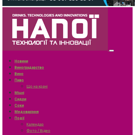
Новини
Виноградарство
Вино
Пиво
Що на крані
Міцні
Сидри
Соки
Медоваріння
Події
Календар
Фото / Відео