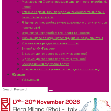
Міжнародний Форум пивоварів, дистиляторів і виробників
напоїв
Успішне садівництво і переробка: технології та інновації.
Вчимося перемагати!
Ягідництво і переробка в умовах воєнного стану: вчимося
перемагати!
Ягідництво і переробка: технології та інновації
Овочівництво та ягідництво: відкритий і закритий ґрунт
Успішне виноградарство і виноробство
Винний клуб «Галерея»
Від землі до готового продукту (зерняткові)
Від землі до готового продукту (кісточкові)
Всеукраїнський горіховий форум
Конгрес із заморожування та холодної логістики ягід
Журнали
Усі журнали