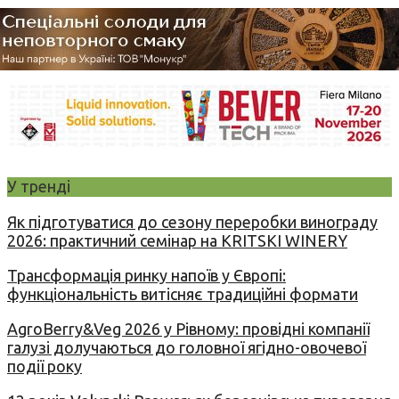
У тренді
Як підготуватися до сезону переробки винограду
2026: практичний семінар на KRITSKI WINERY
Трансформація ринку напоїв у Європі:
функціональність витісняє традиційні формати
AgroBerry&Veg 2026 у Рівному: провідні компанії
галузі долучаються до головної ягідно-овочевої
події року