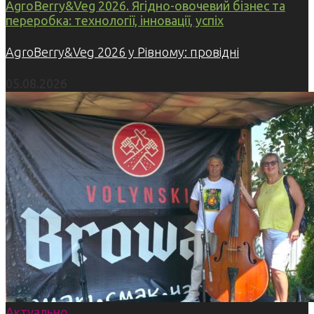
AgroBerry&Veg 2026. Ягідно-овочевий бізнес та
переробка: технології, інновації, успіх
AgroBerry&Veg 2026 у Рівному: провідні
05.08.2026
Актуально