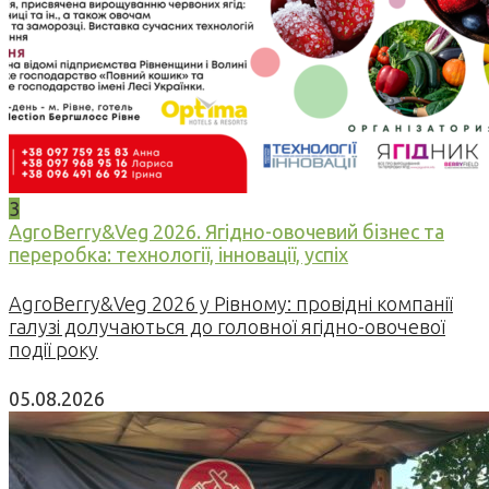
3
AgroBerry&Veg 2026. Ягідно-овочевий бізнес та
переробка: технології, інновації, успіх
AgroBerry&Veg 2026 у Рівному: провідні компанії
галузі долучаються до головної ягідно-овочевої
події року
05.08.2026