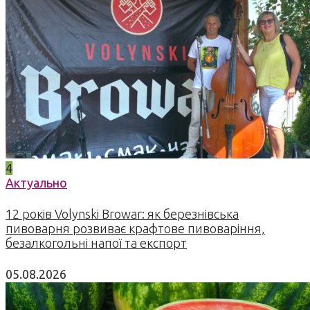
4
Актуально
12 років Volynski Browar: як березнівська
пивоварня розвиває крафтове пивоваріння,
безалкогольні напої та експорт
05.08.2026