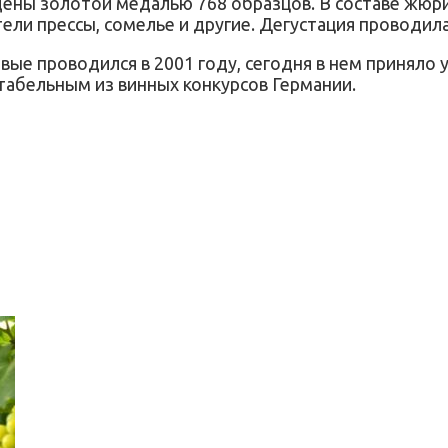
ены золотой медалью 768 образцов. В составе жюри 
ли прессы, сомелье и другие. Дегустация проводила
ые проводился в 2001 году, сегодня в нем приняло у
табельным из винных конкурсов Германии.