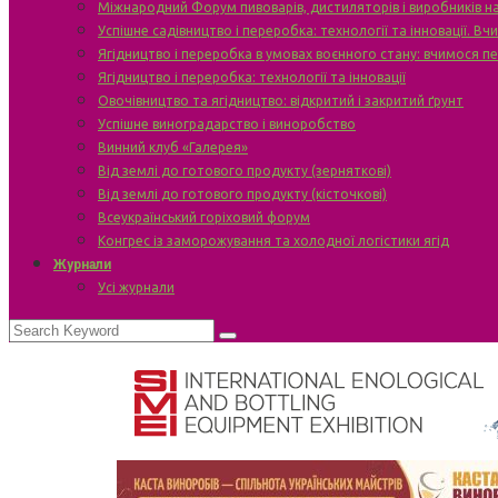
Міжнародний Форум пивоварів, дистиляторів і виробників н
Успішне садівництво і переробка: технології та інновації. В
Ягідництво і переробка в умовах воєнного стану: вчимося п
Ягідництво і переробка: технології та інновації
Овочівництво та ягідництво: відкритий і закритий ґрунт
Успішне виноградарство і виноробство
Винний клуб «Галерея»
Від землі до готового продукту (зерняткові)
Від землі до готового продукту (кісточкові)
Всеукраїнський горіховий форум
Конгрес із заморожування та холодної логістики ягід
Журнали
Усі журнали