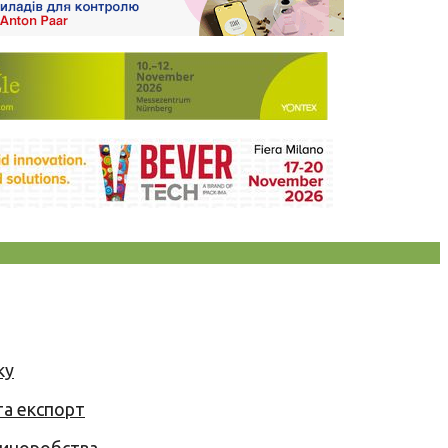
ку
та експорт