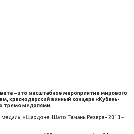
 света – это масштабное мероприятие мирового
гам, краснодарский винный концерн «Кубань-
ию тремя медалями.
 медаль; «Шардоне. Шато Тамань Резерв» 2013 –