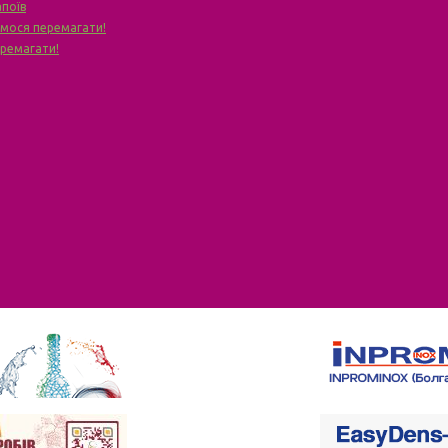
апоїв
чимося перемагати!
еремагати!