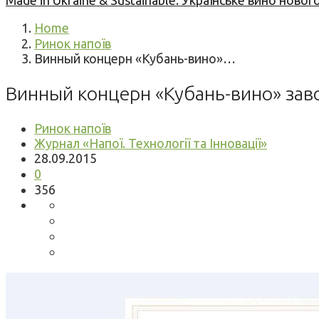
Made in Ukraine & Sustainable: Українське вино но
Home
Ринок напоїв
Винный концерн «Кубань-вино»…
Винный концерн «Кубань-вино» зав
Ринок напоїв
Журнал «Напої. Технології та Інновації»
28.09.2015
0
356