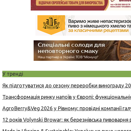
У тренді
Як підготуватися до сезону переробки винограду 2
Трансформація ринку напоїв у Європі: функціональні
AgroBerry&Veg 2026 у Рівному: провідні компанії гал
12 років Volynski Browar: як березнівська пивоварня