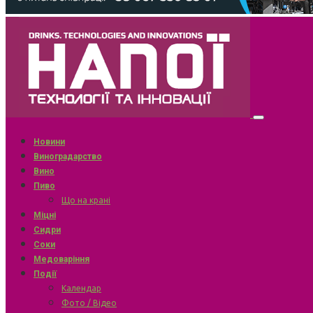
Новини
Виноградарство
Вино
Пиво
Що на крані
Міцні
Сидри
Соки
Медоваріння
Події
Календар
Фото / Відео