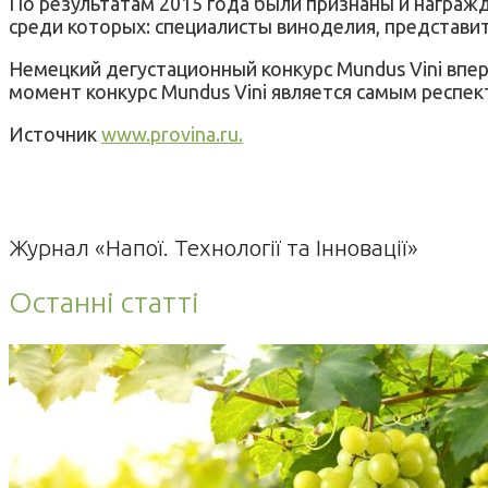
По результатам 2015 года были признаны и награжд
среди которых: специалисты виноделия, представите
Немецкий дегустационный конкурс Mundus Vini вперв
момент конкурс Mundus Vini является самым респек
Источник
www.provina.ru.
Журнал «Напої. Технології та Інновації»
Останні статті