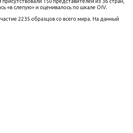
присутствовали 150 представителей из 36 стран,
сь «в слепую» и оценивалось по шкале OIV.
частие 2235 образцов со всего мира. На данный