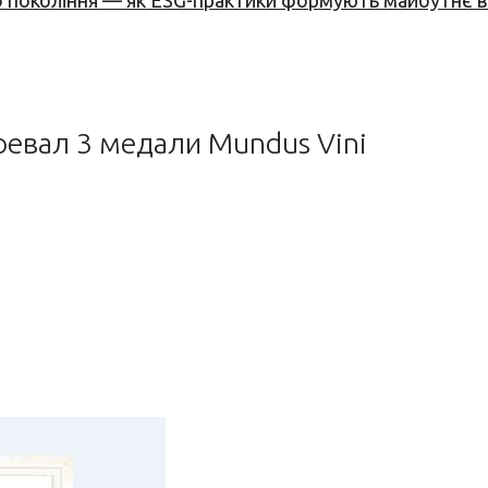
вого покоління — як ESG-практики формують майбутнє
оевал 3 медали Mundus Vini