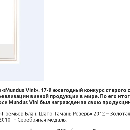
«Mundus Vini». 17-й ежегодный конкурс старого
реализации винной продукции в мире. По его ито
урсе Mundus Vini был награжден за свою продукц
«Премьер Блан. Шато Тамань Резерв» 2012 – Золотая
2010г – Серебряная медаль.