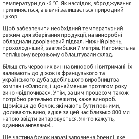
температури до -6 °С. Як наслідок, зброджування
припиняється, а в вині залишається природний
цукор.
Щоб забезпечити необхідний температурний
режим для зберігання продукції, на виноробні
обладнали дворівневий підвал. Нижній рівень,
прохолодніший, завглибшки 7 метрів. Натомість на
теплішому верхньому облаштували склад.
Більшість червоних вин на виноробні витримані. Їх
заливають до діжок із французького та
українського дуба здебільшого виробництва
компанії «Олпол», і щонайменше протягом року
вино «відпочиває». Утім, за цим процесом також
потрібно ретельно стежити, каже винороб.
Щомісяця до бочок, які мають бути повними,
доливають вино, адже за цей час близько 800 мл
напою звідти випаровується. Як-то кажуть,
«данина ангелам»!..
Ще частина бочок наразі заповнена бренді, яке