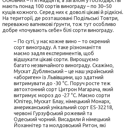
мають понад 100 сортів винограду – по 30–50
кущів кожного. Серед них є доволі цікаві й рідкісні.
На території, де розташовані Подільські Товтри,
переважно вапнякові ґрунти, тож тут особливо
добре «почувають себе» білі сорти винограду.
– По суті, у нас кожне вино – то окремий
сорт винограду. А таке різноманіття
маємо задля експериментів, щоб
відшукати цікаві сорти. Вирощуємо
багато незвичайного винограду. Скажімо,
Мускат Дублянський – це наш український
«абориген» із Львівщини, що здатний
витримувати до -30 °С. Поруч росте теж
автохтонний сорт Цитрон Магарача, який
витримує мороз до -27 °С. Маємо сорти
Юпітер, Мускат Блау, німецький Монарх,
американський унікальний сорт ES-32218,
червоні Гурзуфський рожевий та
Одеський чорний. Висадили й німецький
Йоханнітер та молдовський Ритон, які