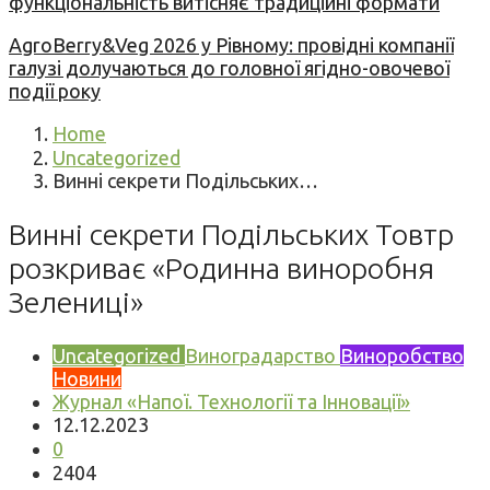
функціональність витісняє традиційні формати
AgroBerry&Veg 2026 у Рівному: провідні компанії
галузі долучаються до головної ягідно-овочевої
події року
Home
Uncategorized
Винні секрети Подільських…
Винні секрети Подільських Товтр
розкриває «Родинна виноробня
Зелениці»
Uncategorized
Виноградарство
Виноробство
Новини
Журнал «Напої. Технології та Інновації»
12.12.2023
0
2404