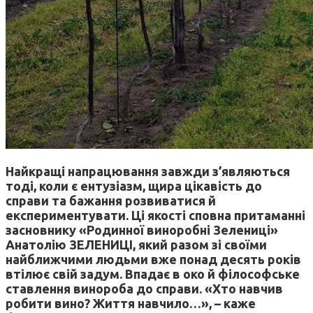
Найкращі напрацювання завжди з’являються
тоді, коли є ентузіазм, щира цікавість до
справи та бажання розвиватися й
експериментувати. Ці якості сповна притаманні
засновнику «Родинної виноробні Зелениці»
Анатолію ЗЕЛЕНИЦІ, який разом зі своїми
найближчими людьми вже понад десять років
втілює свій задум. Впадає в око й філософське
ставлення винороба до справи. «Хто навчив
робити вино? Життя навчило…», – каже