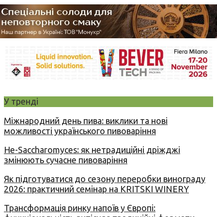
У тренді
Міжнародний день пива: виклики та нові
можливості українського пивоваріння
Не-Saccharomyces: як нетрадиційні дріжджі
змінюють сучасне пивоваріння
Як підготуватися до сезону переробки винограду
2026: практичний семінар на KRITSKI WINERY
Трансформація ринку напоїв у Європі: