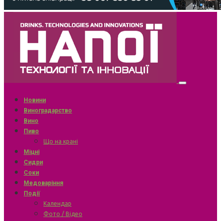
Новини
Виноградарство
Вино
Пиво
Що на крані
Міцні
Сидри
Соки
Медоваріння
Події
Календар
Фото / Відео