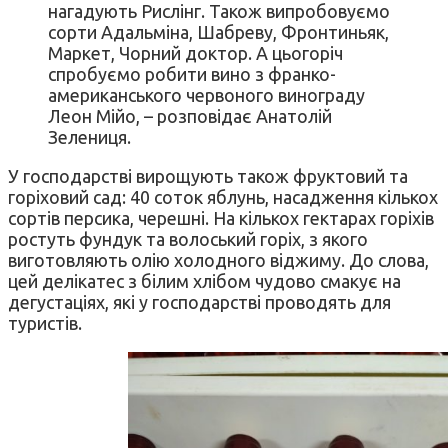
нагадують Рислінг. Також випробовуємо
сорти Адальміна, Шабреву, Фронтиньяк,
Маркет, Чорний доктор. А цьогоріч
спробуємо робити вино з франко-
американського червоного винограду
Леон Мійо, – розповідає Анатолій
Зелениця.
У господарстві вирощують також фруктовий та
горіховий сад: 40 соток яблунь, насадження кількох
сортів персика, черешні. На кількох гектарах горіхів
ростуть фундук та волоський горіх, з якого
виготовляють олію холодного віджиму. До слова,
цей делікатес з білим хлібом чудово смакує на
дегустаціях, які у господарстві проводять для
туристів.