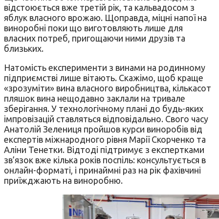
відстоюється вже третій рік, та кальвадосом з
яблук власного врожаю. Щоправда, міцні напої на
виноробні поки що виготовляють лише для
власних потреб, пригощаючи ними друзів та
близьких.
Натомість експерименти з винами на родинному
підприємстві лише вітають. Скажімо, щоб краще
«зрозуміти» вина власного виробництва, кількасот
пляшок вина нещодавно заклали на тривале
зберігання. У технологічному плані до будь-яких
імпровізацій ставляться відповідально. Свого часу
Анатолій Зелениця пройшов курси виноробів від
експертів міжнародного рівня Марії Скорченко та
Аліни Тенетки. Відтоді підтримує з експертками
зв’язок вже кілька років поспіль: консультується в
онлайн-форматі, і принаймні раз на рік фахівчині
приїжджають на виноробню.