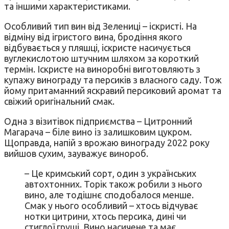
та іншими характеристиками.
Особливий тип вин від Зелениці – іскристі. На
відміну від ігристого вина, бродіння якого
відбувається у пляшці, іскристе насичується
вуглекислотою штучним шляхом за короткий
термін. Іскристе на виноробні виготовляють з
купажу винограду та персиків з власного саду. Тож
йому притаманний яскравий персиковий аромат та
свіжий оригінальний смак.
Одна з візитівок підприємства – Цитронний
Магарача – біле вино із залишковим цукром.
Щоправда, напій з врожаю винограду 2022 року
вийшов сухим, зауважує винороб.
– Це кримський сорт, один з українських
автохтонних. Торік також робили з нього
вино, але тодішнє сподобалося менше.
Смак у нього особливий – хтось відчуває
нотки цитрини, хтось персика, дині чи
стиглої груші. Вино насичене та має