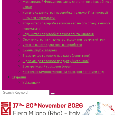
Міжнародний Форум пивоварів, дистиляторів і виробників
напоїв
Успішне садівництво і переробка: технології та інновації.
Вчимося перемагати!
Ягідництво і переробка в умовах воєнного стану: вчимося
перемагати!
Ягідництво і переробка: технології та інновації
Овочівництво та ягідництво: відкритий і закритий ґрунт
Успішне виноградарство і виноробство
Винний клуб «Галерея»
Від землі до готового продукту (зерняткові)
Від землі до готового продукту (кісточкові)
Всеукраїнський горіховий форум
Конгрес із заморожування та холодної логістики ягід
Журнали
Усі журнали