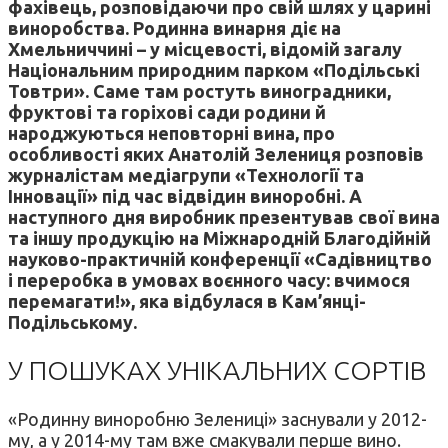
фахівець, розповідаючи про свій шлях у царині
виноробства. Родинна винарня діє на
Хмельниччині – у місцевості, відомій загалу
Національним природним парком «Подільські
Товтри». Саме там ростуть виноградники,
фруктові та горіхові сади родини й
народжуються неповторні вина, про
особливості яких Анатолій Зелениця розповів
журналістам медіагрупи «Технології та
Інновації» під час відвідин виноробні. А
наступного дня виробник презентував свої вина
та іншу продукцію на Міжнародній Благодійній
науково-практичній конференції «Садівництво
і переробка в умовах воєнного часу: вчимося
перемагати!», яка відбулася в Кам’янці-
Подільському.
У ПОШУКАХ УНІКАЛЬНИХ СОРТІВ
«Родинну виноробню Зелениці» заснували у 2012-
му, а у 2014-му там вже смакували перше вино.