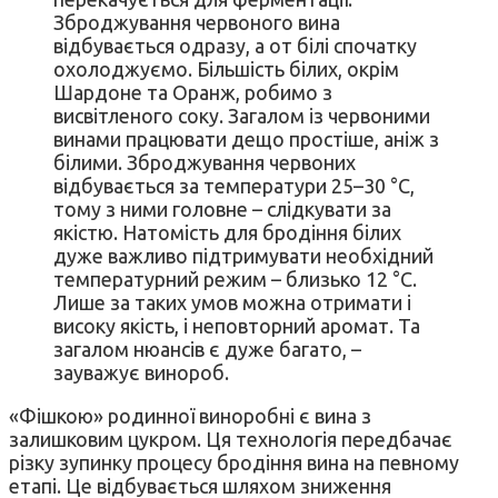
Зброджування червоного вина
відбувається одразу, а от білі спочатку
охолоджуємо. Більшість білих, окрім
Шардоне та Оранж, робимо з
висвітленого соку. Загалом із червоними
винами працювати дещо простіше, аніж з
білими. Зброджування червоних
відбувається за температури 25–30 °С,
тому з ними головне – слідкувати за
якістю. Натомість для бродіння білих
дуже важливо підтримувати необхідний
температурний режим – близько 12 °С.
Лише за таких умов можна отримати і
високу якість, і неповторний аромат. Та
загалом нюансів є дуже багато, –
зауважує винороб.
«Фішкою» родинної виноробні є вина з
залишковим цукром. Ця технологія передбачає
різку зупинку процесу бродіння вина на певному
етапі. Це відбувається шляхом зниження