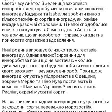
Свого часу Анатолій Зелениця захопився
виноробством, спробувавши після домашніх вин з
винограду Кадарка та Ізабелла зробити вино з
кількох технічних сортів винограду, які раніше
висадив разом зі столовими. Ті напої сподобалися
всім, хто їх куштував. Саме тоді пан Анатолій
усвідомив, що виноробство – справа, яка здатна
приносити справжнє задоволення.
Нині родина вирощує близько трьох гектарів
винограду. Однак власної сировини для
виноробства поки що не вистачає. «Колись
дійдемо до того, що будемо робити вино тільки зі
свого врожаю», – зауважує винороб. Поки що ж
виноград купують у підприємств з Одещини,
зокрема Мерло та Піно Нуар постачають із
компанії «Шампань України». Завозять також
Рислінг, окремі мускатні сорти.
На власних виноградниках вирощують українські та
закордонні сорти, переважно морозостійкі.
Основних – п’ятнадцять, а загалом у господарстві