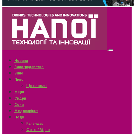
Новини
Виноградарство
Вино
Пиво
Що на крані
Міцні
Сидри
Соки
Медоваріння
Події
Календар
Фото / Відео