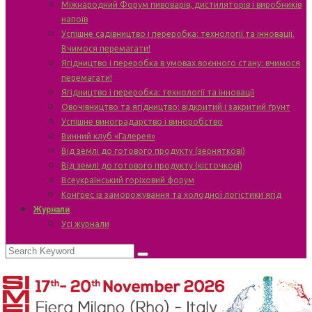
Міжнародний Форум пивоварів, дистиляторів і виробників
напоїв
Успішне садівництво і переробка: технології та інновації.
Вчимося перемагати!
Ягідництво і переробка в умовах воєнного стану: вчимося
перемагати!
Ягідництво і переробка: технології та інновації
Овочівництво та ягідництво: відкритий і закритий ґрунт
Успішне виноградарство і виноробство
Винний клуб «Галерея»
Від землі до готового продукту (зерняткові)
Від землі до готового продукту (кісточкові)
Всеукраїнський горіховий форум
Конгрес із заморожування та холодної логістики ягід
Журнали
Усі журнали