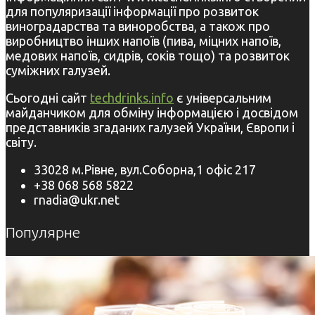
для популяризації інформації про розвиток
виноградарства та виноробства, а також про
виробництво інших напоїв (пива, міцних напоїв,
медових напоїв, сидрів, соків тощо) та розвиток
суміжних галузей.
Сьогодні сайт
techdrinks.info
є універсальним
майданчиком для обміну інформацією і досвідом
представників згаданих галузей України, Європи і
світу.
33028 м.Рівне, вул.Соборна,1 офіс 217
+38 068 568 5822
rnadia@ukr.net
Популярне