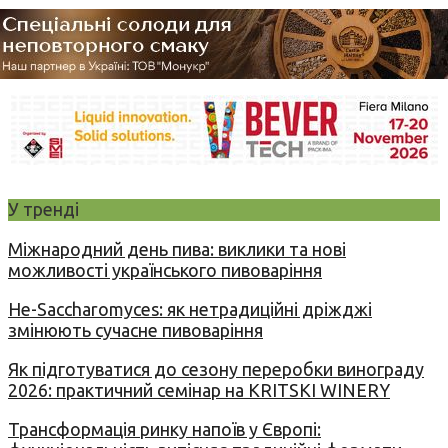
У тренді
Міжнародний день пива: виклики та нові
можливості українського пивоваріння
Не-Saccharomyces: як нетрадиційні дріжджі
змінюють сучасне пивоваріння
Як підготуватися до сезону переробки винограду
2026: практичний семінар на KRITSKI WINERY
Трансформація ринку напоїв у Європі: