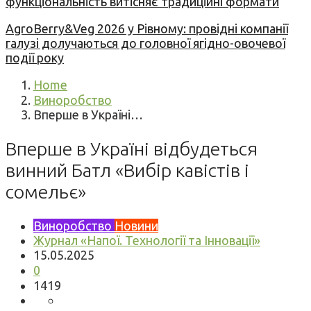
функціональність витісняє традиційні формати
AgroBerry&Veg 2026 у Рівному: провідні компанії
галузі долучаються до головної ягідно-овочевої
події року
Home
Виноробство
Вперше в Україні…
Вперше в Україні відбудеться
винний Батл «Вибір кавістів і
сомельє»
Виноробство
Новини
Журнал «Напої. Технології та Інновації»
15.05.2025
0
1419