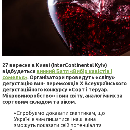
27 вересня в Києві (InterContinental Kyiv)
відбудеться
винний Батл «Вибір кавістів і
сомельє»
. Організатори проведуть «сліпу»
дегустацію вин- переможців Х Всеукраїнського
дегустаційного конкурсу «Сорт і теруар.
Мікровиноробство» і вин світу, аналогічних за
сортовим складом та віком.
«Спробуємо доказати скептикам, що
Україні є чим пишатися і наші вина
зможуть показати свій потенціал та