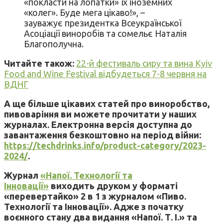
«покласти на лопатки» їх іноземних
«колег». Буде мега цікаво!», –
зауважує президентка Всеукраїнської
Асоціації виноробів та сомельє Наталія
Благополучна.
Читайте також:
22-й фестиваль сиру та вина Kyiv
Food and Wine Festival відбудеться 7-8 червня на
ВДНГ
А ще більше цікавих статей про виноробство,
пивоваріння ви можете прочитати у наших
журналах. Електронна версія доступна до
завантаження безкоштовно на період війни:
https://techdrinks.info/product-category/2023-
2024/
.
Журнал
«Напої. Технології та
Інновації»
виходить друком у форматі
«перевертайко» 2 в 1 з журналом «Пиво.
Технології та Інновації». Адже з початку
воєнного стану два видання «Напої. Т. І.» та