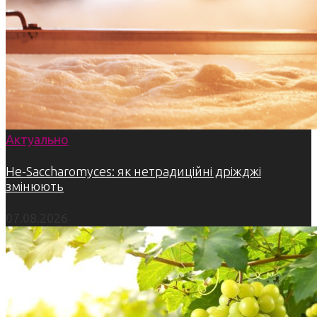
Актуально
Не-Saccharomyces: як нетрадиційні дріжджі
змінюють
07.08.2026