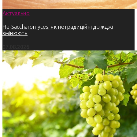
Актуально
Не-Saccharomyces: як нетрадиційні дріжджі
змінюють
07.08.2026