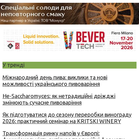
У тренді
Міжнародний день пива: виклики та нові
можливості українського пивоваріння
Не-Saccharomyces: як нетрадиційні дріжджі
змінюють сучасне пивоваріння
Як підготуватися до сезону переробки винограду
2026: практичний семінар на KRITSKI WINERY
Трансформація ринку напоїв у Європі: