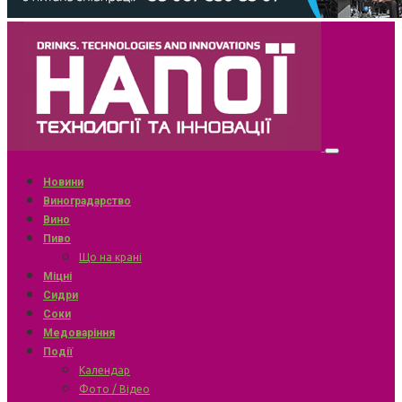
Новини
Виноградарство
Вино
Пиво
Що на крані
Міцні
Сидри
Соки
Медоваріння
Події
Календар
Фото / Відео