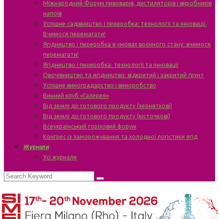
Міжнародний Форум пивоварів, дистиляторів і виробників
напоїв
Успішне садівництво і переробка: технології та інновації.
Вчимося перемагати!
Ягідництво і переробка в умовах воєнного стану: вчимося
перемагати!
Ягідництво і переробка: технології та інновації
Овочівництво та ягідництво: відкритий і закритий ґрунт
Успішне виноградарство і виноробство
Винний клуб «Галерея»
Від землі до готового продукту (зерняткові)
Від землі до готового продукту (кісточкові)
Всеукраїнський горіховий форум
Конгрес із заморожування та холодної логістики ягід
Журнали
Усі журнали