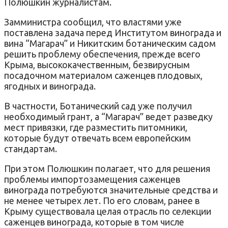
Полюшкин журналистам.
Замминистра сообщил, что властями уже
поставлена задача перед Институтом винограда и
вина “Магарач” и Никитским ботаническим садом
решить проблему обеспечения, прежде всего
Крыма, высококачественным, безвирусным
посадочном материалом саженцев плодовых,
ягодных и винограда.
В частности, Ботанический сад уже получил
необходимый грант, а “Магарач” ведет разведку
мест привязки, где разместить питомники,
которые будут отвечать всем европейским
стандартам.
При этом Полюшкин полагает, что для решения
проблемы импортозамещения саженцев
винограда потребуются значительные средства и
не менее четырех лет. По его словам, ранее в
Крыму существовала целая отрасль по селекции
саженцев винограда, которые в том числе