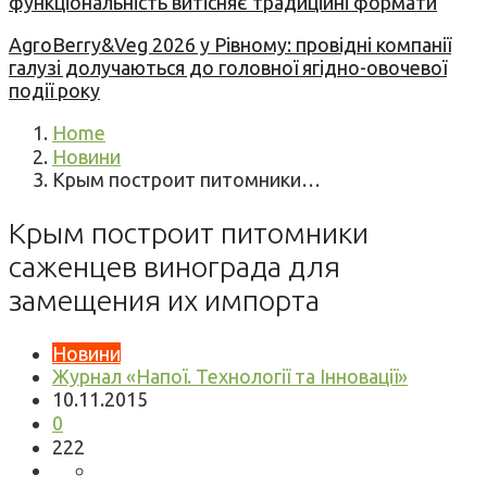
функціональність витісняє традиційні формати
AgroBerry&Veg 2026 у Рівному: провідні компанії
галузі долучаються до головної ягідно-овочевої
події року
Home
Новини
Крым построит питомники…
Крым построит питомники
саженцев винограда для
замещения их импорта
Новини
Журнал «Напої. Технології та Інновації»
10.11.2015
0
222