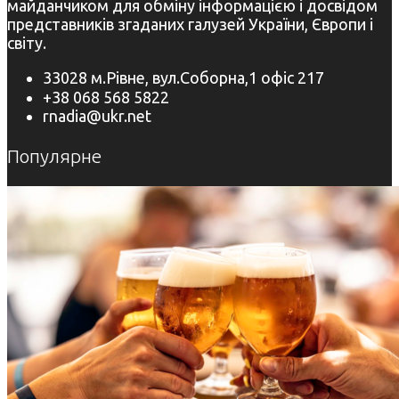
майданчиком для обміну інформацією і досвідом
представників згаданих галузей України, Європи і
світу.
33028 м.Рівне, вул.Соборна,1 офіс 217
+38 068 568 5822
rnadia@ukr.net
Популярне