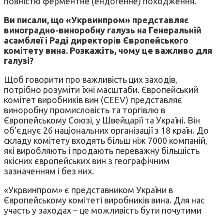
повністю ферментне (ендогенне) походження.
Ви писали, що «Укрвинпром» представляє
виноградно-виноробну галузь на Генеральній
асамблеї і Раді директорів Європейського
комітету вина. Розкажіть, чому це важливо для
галузі?
Щоб говорити про важливість цих заходів,
потрібно розуміти їхні масштаби. Європейський
комітет виробників вин (CEEV) представляє
виноробну промисловість та торгівлю в
Європейському Союзі, у Швейцарії та Україні. Він
об’єднує 26 національних організації з 18 країн. До
складу комітету входять більш ніж 7000 компаній,
які виробляють і продають переважну більшість
якісних європейських вин з географічним
зазначенням і без них.
«Укрвинпром» є представником України в
Європейському комітеті виробників вина. Для нас
участь у заходах – це можливість бути почутими