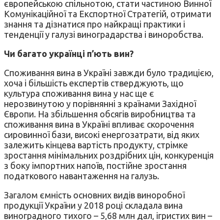
європейською спільнотою, стати частиною Винної
Комунікаційної та Експортної Стратегій, отримати
знання та дізнатися про найкращі практики і
тенденції у галузі виноградарства і виноробства.
Чи багато українці п’ють вин?
Споживання вина в Україні завжди було традицією,
хоча і більшість експертів стверджують, що
культура споживання вина у нас ще є
нерозвинутою у порівнянні з країнами Західної
Європи. На збільшення обсягів виробництва та
споживання вина в Україні впливає скорочення
сировинної бази, високі енергозатрати, від яких
залежить кінцева вартість продукту, стрімке
зростання мінімальних роздрібних цін, конкуренція
з боку імпортних напоїв, постійне зростання
податкового навантаження на галузь.
Загалом ємність основних видів виноробної
продукції України у 2018 році складала вина
виноградного тихого – 5,68 млн дал, ігристих вин –