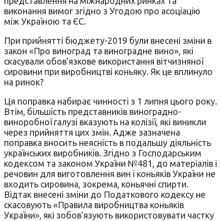
представлення на міжнародних ринках та
виконання вимог згідно з Угодою про асоціацію
між Україною та ЄС.
При прийнятті бюджету-2019 були внесені зміни в
закон «Про виноград та виноградне вино», які
скасували обов’язкове використання вітчизняної
сировини при виробництві коньяку. Як це вплинуло
на ринок?
Ця поправка набирає чинності з 1 липня цього року.
Втім, більшість представників виноградно-
виноробної галузі вказують на колізії, які виникли
через прийняття цих змін. Адже зазначена
поправка вносить неясність в подальшу діяльність
українських виробників. Згідно з Господарським
кодексом та законом України №481, до матеріалів і
речовин для виготовлення вин і коньяків України не
входить сировина, зокрема, коньячні спирти.
Відтак внесені зміни до Податкового кодексу не
скасовують «Правила виробництва коньяків
України», які зобов’язують використовувати частку