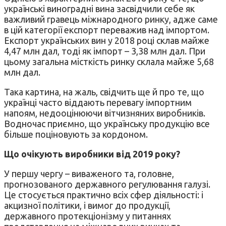
українські виноградні вина засвідчили себе як
важливий гравець міжнародного ринку, адже саме
в цій категорії експорт переважив над імпортом.
Експорт українських вин у 2018 році склав майже
4,47 млн дал, тоді як імпорт – 3,38 млн дал. При
цьому загальна місткість ринку склала майже 5,68
млн дал.
Така картина, на жаль, свідчить ще й про те, що
українці часто віддають перевагу імпортним
напоям, недооцінюючи вітчизняних виробників.
Водночас приємно, що українську продукцію все
більше поціновують за кордоном.
Що очікують виробники від 2019 року?
У першу чергу – виваженого та, головне,
прогнозованого державного регулювання галузі.
Це стосується практично всіх сфер діяльності: і
акцизної політики, і вимог до продукції,
державного протекціонізму у питаннях