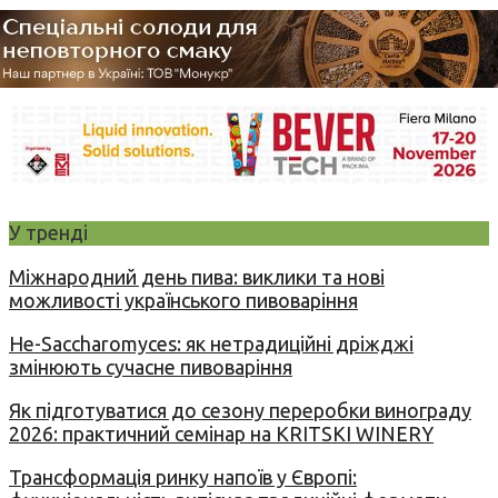
У тренді
Міжнародний день пива: виклики та нові
можливості українського пивоваріння
Не-Saccharomyces: як нетрадиційні дріжджі
змінюють сучасне пивоваріння
Як підготуватися до сезону переробки винограду
2026: практичний семінар на KRITSKI WINERY
Трансформація ринку напоїв у Європі: