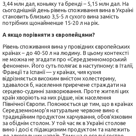
3,44 млн дал, коньяку та бренді – 5,15 млн дал. На
сьогоднішній день рівень споживання вина в Україні
становить близько 3,5-5 л сухого вина замість
потрібних щонайменше 15-20 л на рік.
А якщо порівняти з європейцями?
Рівень споживання вина у провідних європейських
країнах – до 40-50 л на людину. В цьому контексті
не можна не згадати про «Середземноморський
феномен». Його суть полягає в наступному: в Італії,
Франції та Іспанії — у країнах, чия кухня
відрізняється високим вмістом холестерину,
здавалося б, населення приречене страждати на
серцево-судинні захворювання. Проте жителі цих
країн хворіють на них рідше, ніж населення
Північної Європи. Пояснюється це тим, що в країнах
Середземномор’я натуральне червоне вино є
традиційним продуктом харчування, обов’язковим
за обіднім столом. У той час як в Україні столове
вино і досі є підакцизним продуктом та належить
до алкогольних напоїв. Тому на сьогодні гостро