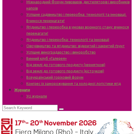
Міжнародний Форум пивоварів, дистиляторів і виробників
напоїв
Успішне садівництво і переробка: технології та інновації.
Вчимося перемагати!
Ягідництво і переробка в умовах воєнного стану: вчимося
перемагати!
Ягідництво і переробка: технології та інновації
Овочівництво та ягідництво: відкритий і закритий ґрунт
Успішне виноградарство і виноробство
Винний клуб «Галерея»
Від землі до готового продукту (зерняткові)
Від землі до готового продукту (кісточкові)
Всеукраїнський горіховий форум
Конгрес із заморожування та холодної логістики ягід
Журнали
Усі журнали