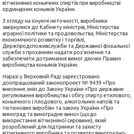
вітчизняних коньячних спиртів при виробництві
ординарних коньяків України.
З огляду на існуючі неточності, виробники
звернулися до Кабінету міністрів, Міністерства
аграрної політики та продовольства, Міністерства
економічного розвитку і торгівлі,
Держпродспоживслужби та Державної фіскальної
служби з проханням надати роз’яснення та
забезпечити дотримання вимог діючих Правил
виробництва коньяків України.
Наразі у Верховній Раді зареєстровано
доопрацьований законопроект № 9439 «Про
внесення змін до Закону України «Про державне
регулювання виробництва і обігу спирту етилового,
коньячного і плодового, алкогольних напоїв та
тютюнових виробів» та закону України «Про
виноград та виноградне вино» (щодо
використання вітчизняної сировини), який
розроблений для підтримки та захисту
вітчизняного виробника та розвитку виноградно-