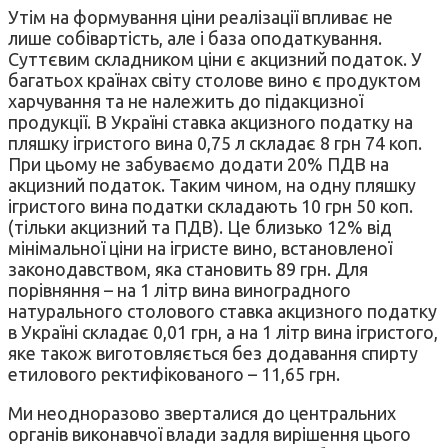
Утім на формування ціни реалізації впливає не
лише собівартість, але і база оподаткування.
Суттєвим складником ціни є акцизний податок. У
багатьох країнах світу столове вино є продуктом
харчування та не належить до підакцизної
продукції. В Україні ставка акцизного податку на
пляшку ігристого вина 0,75 л складає 8 грн 74 коп.
При цьому не забуваємо додати 20% ПДВ на
акцизний податок. Таким чином, на одну пляшку
ігристого вина податки складають 10 грн 50 коп.
(тільки акцизний та ПДВ). Це близько 12% від
мінімальної ціни на ігристе вино, встановленої
законодавством, яка становить 89 грн. Для
порівняння – на 1 літр вина виноградного
натурального столового ставка акцизного податку
в Україні складає 0,01 грн, а на 1 літр вина ігристого,
яке також виготовляється без додавання спирту
етилового ректифікованого – 11,65 грн.
Ми неодноразово зверталися до центральних
органів виконавчої влади задля вирішення цього