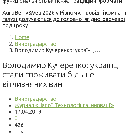
функціональність витісняє традиційні формати
AgroBerry&Veg 2026 у Рівному: провідні компанії
галузі долучаються до головної ягідно-овочевої
події року
Home
Виноградарство
Володимир Кучеренко: українці…
Володимир Кучеренко: українці
стали споживати більше
вітчизняних вин
Виноградарство
Журнал «Напої. Технології та Інновації»
17.04.2019
0
426