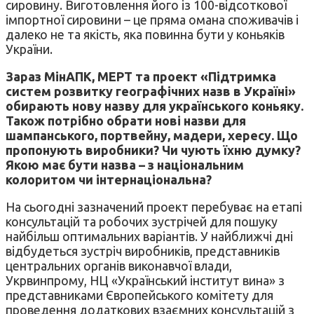
сировину. Виготовлення його із 100-відсоткової
імпортної сировини – це пряма омана споживачів і
далеко не та якість, яка повинна бути у коньяків
України.
Зараз МінАПК, МЕРТ та проект «Підтримка
систем розвитку географічних назв в Україні»
обирають нову назву для українського коньяку.
Також потрібно обрати нові назви для
шампанського, портвейну, мадери, хересу. Що
пропонують виробники? Чи чують їхню думку?
Якою має бути назва – з національним
колоритом чи інтернаціональна?
На сьогодні зазначений проект перебуває на етапі
консультацій та робочих зустрічей для пошуку
найбільш оптимальних варіантів. У найближчі дні
відбудеться зустріч виробників, представників
центральних органів виконавчої влади,
Укрвинпрому, НЦ «Український інститут вина» з
представниками Європейського комітету для
проведення додаткових взаємних консультацій з