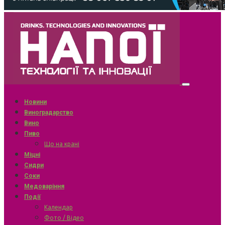
Новини
Виноградарство
Вино
Пиво
Що на крані
Міцні
Сидри
Соки
Медоваріння
Події
Календар
Фото / Відео