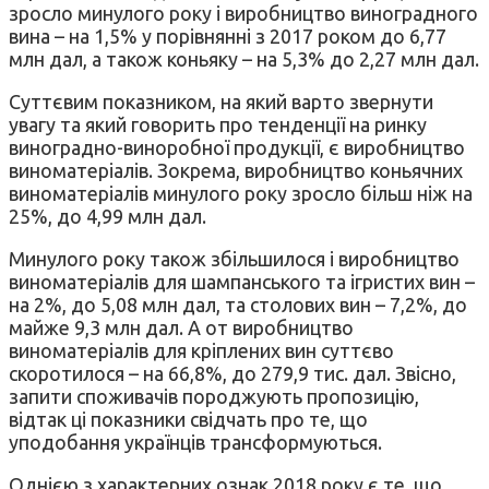
зросло минулого року і виробництво виноградного
вина – на 1,5% у порівнянні з 2017 роком до 6,77
млн дал, а також коньяку – на 5,3% до 2,27 млн дал.
Суттєвим показником, на який варто звернути
увагу та який говорить про тенденції на ринку
виноградно-виноробної продукції, є виробництво
виноматеріалів. Зокрема, виробництво коньячних
виноматеріалів минулого року зросло більш ніж на
25%, до 4,99 млн дал.
Минулого року також збільшилося і виробництво
виноматеріалів для шампанського та ігристих вин –
на 2%, до 5,08 млн дал, та столових вин – 7,2%, до
майже 9,3 млн дал. А от виробництво
виноматеріалів для кріплених вин суттєво
скоротилося – на 66,8%, до 279,9 тис. дал. Звісно,
запити споживачів породжують пропозицію,
відтак ці показники свідчать про те, що
уподобання українців трансформуються.
Однією з характерних ознак 2018 року є те, що