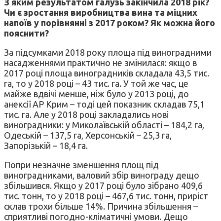
З яким результатом галузь закінчила 2018 рік?
Чи є зростання виробництва вина та міцних
напоїв у порівнянні з 2017 роком? Як можна його
пояснити?
За підсумками 2018 року площа під виноградними
насадженнями практично не змінилася: якщо в
2017 році площа виноградників складала 43,5 тис.
га, то у 2018 році – 43 тис. га. У той же час, це
майже вдвічі менше, ніж було у 2013 році, до
анексії АР Крим – тоді цей показник складав 75,1
тис. га. Але у 2018 році закладались нові
виноградники: у Миколаївській області – 184,2 га,
Одеській – 137,5 га, Херсонській – 25,3 га,
Запорізькій – 18,4 га.
Попри незначне зменшення площ під
виноградниками, валовий збір винограду дещо
збільшився. Якщо у 2017 році було зібрано 409,6
тис. тонн, то у 2018 році – 467,6 тис. тонн, приріст
склав трохи більше 14%. Причина збільшення –
сприятливі погодно-кліматичні умови. Дещо