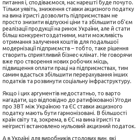
питання і, сподіваємося, нас нарешті буде почуто.
Тільки уявіть, зниження ставки акцизного податку
на вина ігристі дозволить підприємствам не
просто знизити відпускні ціни та збільшити об’єм
реалізації продукції на ринок України, але й стати
більш конкурентоздатними, мати можливість
отримання залучення коштів для подальшої
модернізації підприємств – тобто, таке рішення
створить сприятливий бізнес-клімат. Не говорячи
вже про створення нових робочих місць,
підвищення оплати праці на підприємствах, тим
самим вдасться збільшити перерахування інших
податків та розвинути соціальну інфраструктуру.
Якщо і цих аргументів недостатньо, то варто
нагадати, що відповідно до ратифікованої Угоди
про ЗВТ між Україною та ЄС ставки акцизного
податку мають бути гармонізовані. В більшості
країн світу та, зокрема, в ЄС на вина ігристі та
неігристі встановлено нульовий акцизний податок.
А в Україні для виробників столових вин, які