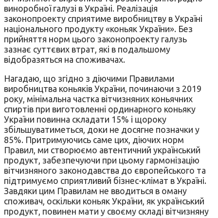
виноробної галузі в Україні. Реалізація
законопроекту сприятиме виробництву в Україні
національного продукту «коньяк України». Без
прийняття норм цього законопроекту галузь
зазнає суттєвих втрат, які в подальшому
відобразяться на споживачах.
Нагадаю, що згідно з діючими Правилами
виробництва коньяків України, починаючи з 2019
року, мінімальна частка вітчизняних коньячних
спиртів при виготовленні ординарного коньяку
України повинна складати 15% і щороку
збільшуватиметься, доки не досягне позначки у
85%. Притримуючись саме цих, діючих норм
Правил, ми створюємо автентичний український
продукт, забезпечуючи при цьому гармонізацію
вітчизняного законодавства до європейського та
підтримуємо сприятливий бізнес-клімат в Україні.
Завдяки цим Правилам не вводиться в оману
споживач, оскільки коньяк України, як український
продукт, повинен мати у своєму складі вітчизняну