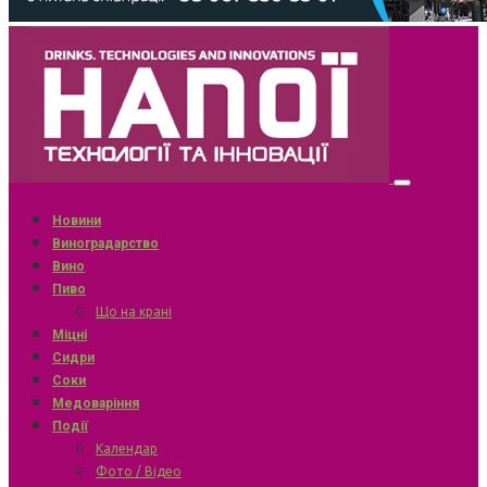
Новини
Виноградарство
Вино
Пиво
Що на крані
Міцні
Сидри
Соки
Медоваріння
Події
Календар
Фото / Відео