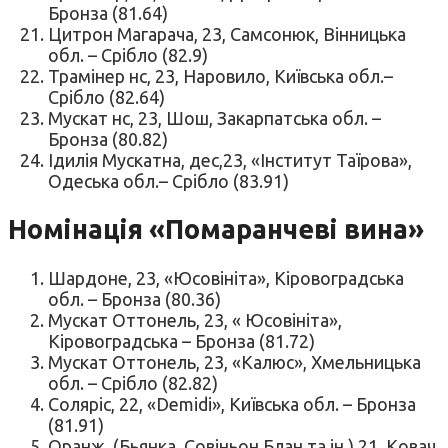
Бронза (81.64)
Цитрон Магарача, 23, Самсонюк, Вінницька
обл. – Срібло (82.9)
Трамінер нс, 23, Наровило, Київська обл.–
Срібло (82.64)
Мускат нс, 23, Шош, Закарпатська обл. –
Бронза (80.82)
Ідилія Мускатна, дес,23, «Інститут Таїрова»,
Одеська обл.– Срібло (83.91)
Номінація «Помаранчеві вина»
Шардоне, 23, «Юсовініта», Кіровоградська
обл. – Бронза (80.36)
Мускат Оттонель, 23, « Юсовініта»,
Кіровоградська – Бронза (81.72)
Мускат Оттонель, 23, «Калюс», Хмельницька
обл. – Срібло (82.82)
Соляріс, 22, «Demidі», Київська обл. – Бронза
(81.91)
Оранж, (Бьянка, Совіньон Блан та ін.) 21, Ковач,