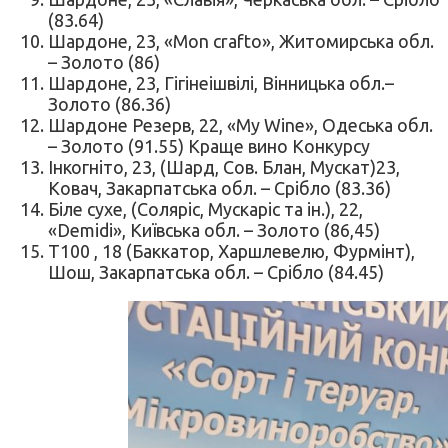
(83.64)
Шардоне, 23, «Mon crafto», Житомирська обл.
– Золото (86)
Шардоне, 23, Гігінеішвілі, Вінницька обл.–
Золото (86.36)
Шардоне Резерв, 22, «My Wine», Одеська обл.
– Золото (91.55) Краще вино Конкурсу
Інкогніто, 23, (Шард, Сов. Блан, Мускат)23,
Ковач, Закарпатська обл. – Срібло (83.36)
Біле сухе, (Соляріс, Мускаріс та ін.), 22,
«Demidi», Київська обл. – Золото (86,45)
Т100 , 18 (Баккатор, Харшлевелю, Фурмінт),
Шош, Закарпатська обл. – Срібло (84.45)