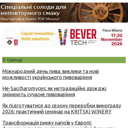
У тренді
Міжнародний день пива: виклики та нові
можливості українського пивоваріння
Не-Saccharomyces: як нетрадиційні дріжджі
змінюють сучасне пивоваріння
Як підготуватися до сезону переробки винограду
2026: практичний семінар на KRITSKI WINERY
Трансформація ринку напоїв у Європі: