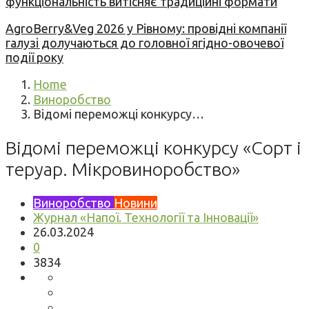
функціональність витісняє традиційні формати
AgroBerry&Veg 2026 у Рівному: провідні компанії
галузі долучаються до головної ягідно-овочевої
події року
Home
Виноробство
Відомі переможці конкурсу…
Відомі переможці конкурсу «Сорт і
теруар. Мікровиноробство»
Виноробство
Новини
Журнал «Напої. Технології та Інновації»
26.03.2024
0
3834