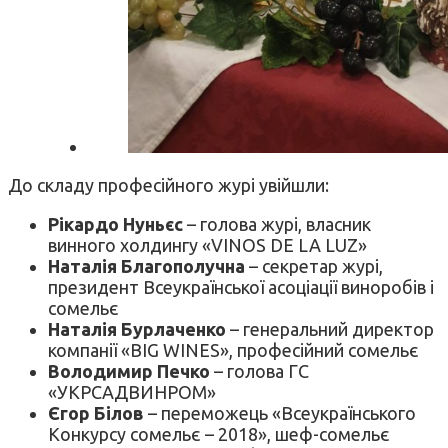
До складу професійного журі увійшли:
Рікардо Нуньєс
– голова журі, власник
винного холдингу «VINOS DE LA LUZ»
Наталія Благополучна
– секретар журі,
президент Всеукраїнської асоціації виноробів і
сомельє
Наталія Бурлаченко
– генеральний директор
компанії «BIG WINES», професійний сомельє
Володимир Печко
– голова ГС
«УКРСАДВИНРОМ»
Єгор Білов
– переможець «Всеукраїнського
Конкурсу сомельє – 2018», шеф-сомельє