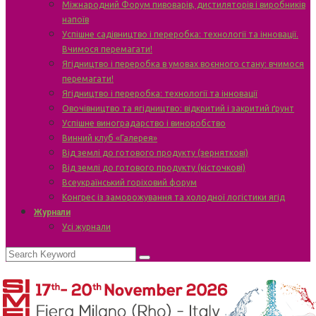
Міжнародний Форум пивоварів, дистиляторів і виробників
напоїв
Успішне садівництво і переробка: технології та інновації.
Вчимося перемагати!
Ягідництво і переробка в умовах воєнного стану: вчимося
перемагати!
Ягідництво і переробка: технології та інновації
Овочівництво та ягідництво: відкритий і закритий ґрунт
Успішне виноградарство і виноробство
Винний клуб «Галерея»
Від землі до готового продукту (зерняткові)
Від землі до готового продукту (кісточкові)
Всеукраїнський горіховий форум
Конгрес із заморожування та холодної логістики ягід
Журнали
Усі журнали