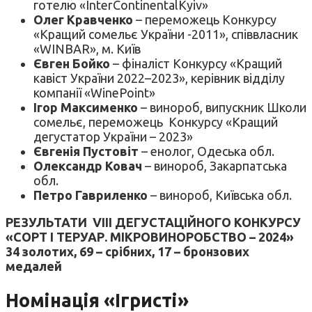
готелю «InterContinentalKyiv»
Олег Кравченко
– переможець Конкурсу
«Кращий сомельє України -2011», співвласник
«WINBAR», м. Київ
Євген Бойко
– фіналіст Конкурсу «Кращий
кавіст України 2022–2023», керівник відділу
компанії «WinePoint»
Ігор Максименко
– винороб, випускник Школи
сомельє, переможець Конкурсу «Кращий
дегустатор України – 2023»
Євгенія Пустовіт
– енолог, Одеська обл.
Олександр Ковач
– винороб, Закарпатська
обл.
Петро Гавриленко
– винороб, Київська обл.
РЕЗУЛЬТАТИ VIII ДЕГУСТАЦІЙНОГО КОНКУРСУ
«СОРТ І ТЕРУАР. МІКРОВИНОРОБСТВО – 2024»
34 золотих, 69 – срібних, 17 – бронзових
медалей
Номінація «Ігристі»