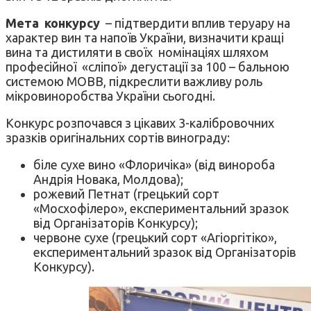
Мета конкурсу
– підтвердити вплив теруару на
характер вин та напоїв України, визначити кращі
вина та дистиляти в своїх номінаціях шляхом
професійної «сліпої» дегустації за 100 – бальною
системою МОВВ, підкреслити важливу роль
мікровиноробства України сьогодні.
Конкурс розпочався з цікавих 3-калібровочних
зразків оригінальних сортів винограду:
біле сухе вино «Флоричіка» (від винороба
Андрія Новака, Молдова);
рожевий Петнат (грецький сорт
«Мосхофілеро», експериментальний зразок
від Організаторів Конкурсу);
червоне сухе (грецький сорт «Агіоргітіко»,
експериментальний зразок від Організаторів
Конкурсу).