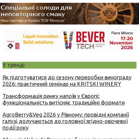
У тренді
Як підготуватися до сезону переробки винограду
2026: практичний семінар на KRITSKI WINERY
Трансформація ринку напоїв у Європі:
функціональність витісняє традиційні формати
AgroBerry&Veg 2026 у Рівному: провідні компанії
галузі долучаються до головної ягідно-овочевої
події року