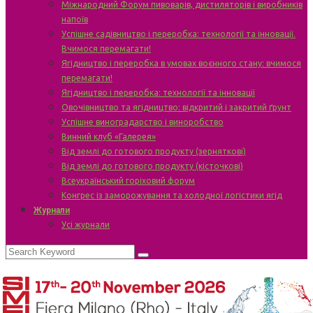
Міжнародний Форум пивоварів, дистиляторів і виробників
напоїв
Успішне садівництво і переробка: технології та інновації.
Вчимося перемагати!
Ягідництво і переробка в умовах воєнного стану: вчимося
перемагати!
Ягідництво і переробка: технології та інновації
Овочівництво та ягідництво: відкритий і закритий ґрунт
Успішне виноградарство і виноробство
Винний клуб «Галерея»
Від землі до готового продукту (зерняткові)
Від землі до готового продукту (кісточкові)
Всеукраїнський горіховий форум
Конгрес із заморожування та холодної логістики ягід
Журнали
Усі журнали