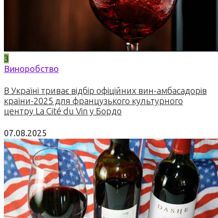
3
Виноробство
В Україні триває відбір офіційних вин-амбасадорів
країни-2025 для французького культурного
центру La Cité du Vin у Бордо
07.08.2025