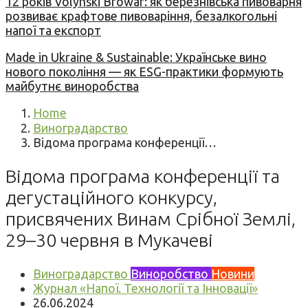
12 років Volynski Browar: як березнівська пивоварня
розвиває крафтове пивоваріння, безалкогольні
напої та експорт
Made in Ukraine & Sustainable: Українське вино
нового покоління — як ESG-практики формують
майбутнє виноробства
Home
Виноградарство
Відома програма конференції…
Відома програма конференції та
дегустаційного конкурсу,
присвячених Винам Срібної Землі,
29–30 червня в Мукачеві
Виноградарство
Виноробство
Новини
Журнал «Напої. Технології та Інновації»
26.06.2024