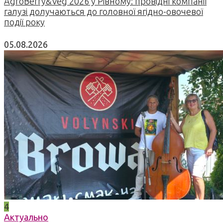
AgroBerry&Veg 2026 у Рівному: провідні компанії
галузі долучаються до головної ягідно-овочевої
події року
05.08.2026
4
Актуально