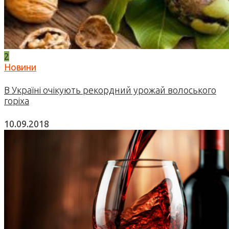
2
Новини
В Україні очікують рекордний урожай волоського
горіха
10.09.2018