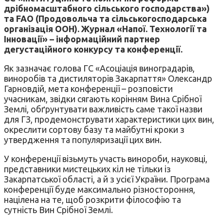
дрібномасштабного сільського господарства»)
та FAO (Продовольча та сільськогосподарська
організація ООН). Журнал «Напої. Технології та
Інновації» – інформаційний партнер
дегустаційного конкурсу та конференції.
Як зазначає голова ГС «Асоціація виноградарів,
виноробів та дистиляторів Закарпаття» Олександр
Гарновдій, мета конференції – розповісти
учасникам, звідки сягають корінням Вина Срібної
Землі, обґрунтувати важливість саме такої назви
для ГЗ, продемонструвати характеристики цих вин,
окреслити сортову базу та майбутні кроки з
утвердження та популяризації цих вин.
У конференції візьмуть участь винороби, науковці,
представники мистецьких кіл не тільки із
Закарпатської області, а й з усієї України. Програма
конференції буде максимально різностороння,
націлена на те, щоб розкрити філософію та
сутність Вин Срібної Землі.