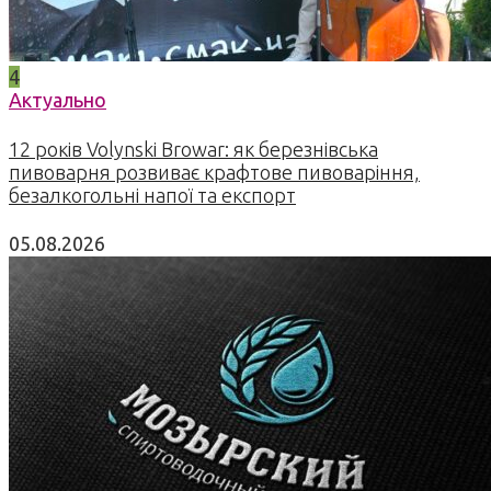
4
Актуально
12 років Volynski Browar: як березнівська
пивоварня розвиває крафтове пивоваріння,
безалкогольні напої та експорт
05.08.2026