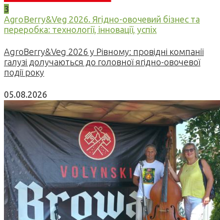
3
AgroBerry&Veg 2026. Ягідно-овочевий бізнес та
переробка: технології, інновації, успіх
AgroBerry&Veg 2026 у Рівному: провідні компанії
галузі долучаються до головної ягідно-овочевої
події року
05.08.2026