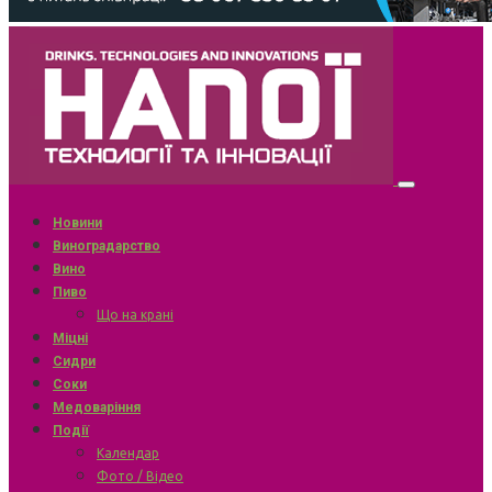
Новини
Виноградарство
Вино
Пиво
Що на крані
Міцні
Сидри
Соки
Медоваріння
Події
Календар
Фото / Відео