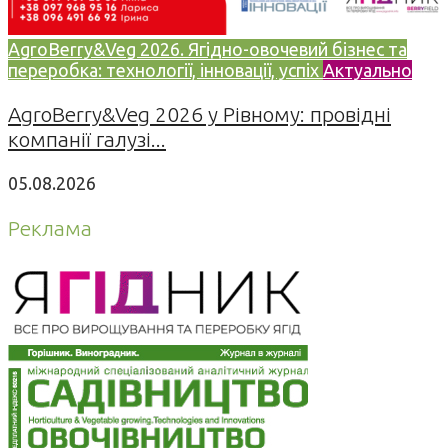
AgroBerry&Veg 2026. Ягідно-овочевий бізнес та
переробка: технології, інновації, успіх
Актуально
AgroBerry&Veg 2026 у Рівному: провідні
компанії галузі...
05.08.2026
Реклама