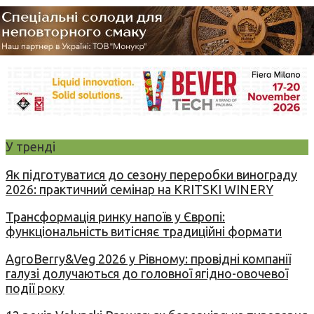
У тренді
Як підготуватися до сезону переробки винограду
2026: практичний семінар на KRITSKI WINERY
Трансформація ринку напоїв у Європі:
функціональність витісняє традиційні формати
AgroBerry&Veg 2026 у Рівному: провідні компанії
галузі долучаються до головної ягідно-овочевої
події року