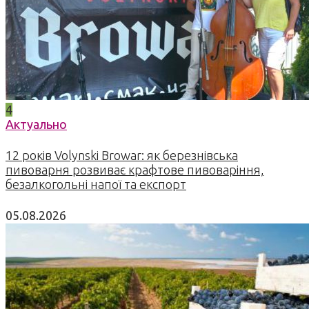
4
Актуально
12 років Volynski Browar: як березнівська
пивоварня розвиває крафтове пивоваріння,
безалкогольні напої та експорт
05.08.2026