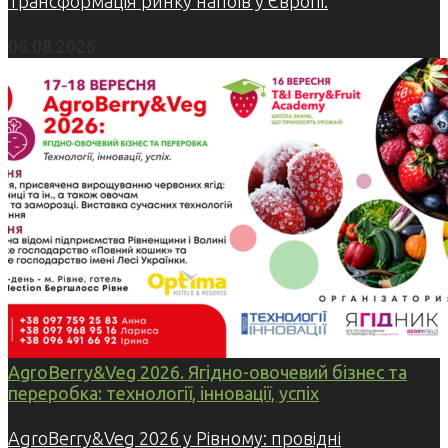
Трансформація ринку напоїв у Європі:
06.08.2026
AgroBerry&Veg 2026. Ягідно-овочевий бізнес та
переробка: технології, інновації, успіх
AgroBerry&Veg 2026 у Рівному: провідні