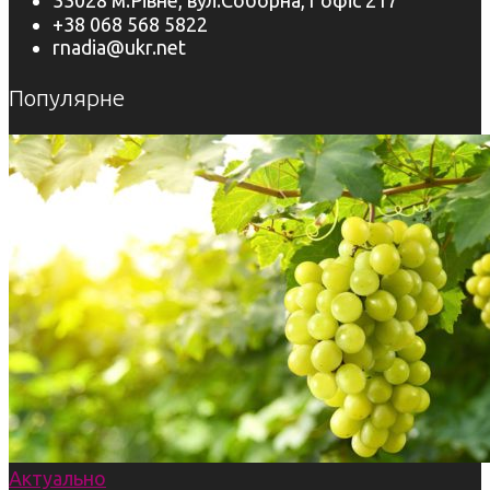
33028 м.Рівне, вул.Соборна,1 офіс 217
+38 068 568 5822
rnadia@ukr.net
Популярне
Актуально