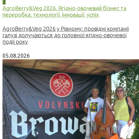
3
AgroBerry&Veg 2026. Ягідно-овочевий бізнес та
переробка: технології, інновації, успіх
AgroBerry&Veg 2026 у Рівному: провідні компанії
галузі долучаються до головної ягідно-овочевої
події року
05.08.2026