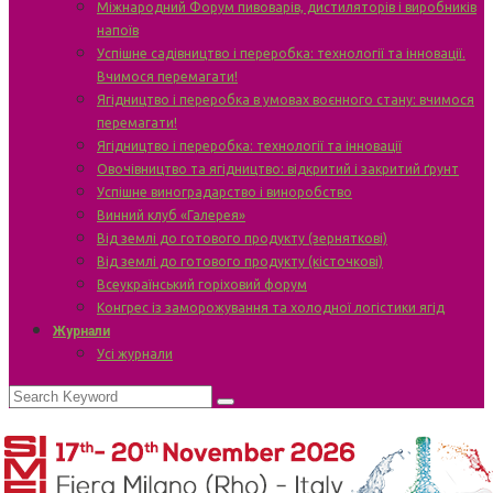
Міжнародний Форум пивоварів, дистиляторів і виробників
напоїв
Успішне садівництво і переробка: технології та інновації.
Вчимося перемагати!
Ягідництво і переробка в умовах воєнного стану: вчимося
перемагати!
Ягідництво і переробка: технології та інновації
Овочівництво та ягідництво: відкритий і закритий ґрунт
Успішне виноградарство і виноробство
Винний клуб «Галерея»
Від землі до готового продукту (зерняткові)
Від землі до готового продукту (кісточкові)
Всеукраїнський горіховий форум
Конгрес із заморожування та холодної логістики ягід
Журнали
Усі журнали