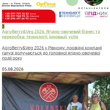
3
AgroBerry&Veg 2026. Ягідно-овочевий бізнес та
переробка: технології, інновації, успіх
AgroBerry&Veg 2026 у Рівному: провідні компанії
галузі долучаються до головної ягідно-овочевої
події року
05.08.2026