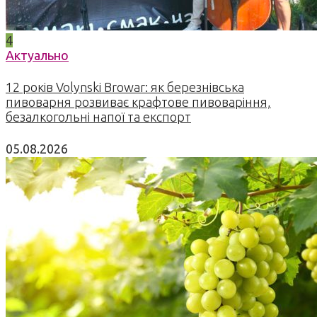
4
Актуально
12 років Volynski Browar: як березнівська
пивоварня розвиває крафтове пивоваріння,
безалкогольні напої та експорт
05.08.2026