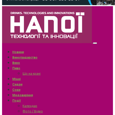
Новини
Виноградарство
Вино
Пиво
Що на крані
Міцні
Сидри
Соки
Медоваріння
Події
Календар
Фото / Відео