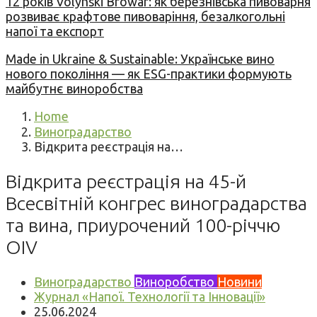
12 років Volynski Browar: як березнівська пивоварня
розвиває крафтове пивоваріння, безалкогольні
напої та експорт
Made in Ukraine & Sustainable: Українське вино
нового покоління — як ESG-практики формують
майбутнє виноробства
Home
Виноградарство
Відкрита реєстрація на…
Відкрита реєстрація на 45-й
Всесвітній конгрес виноградарства
та вина, приурочений 100-річчю
OIV
Виноградарство
Виноробство
Новини
Журнал «Напої. Технології та Інновації»
25.06.2024