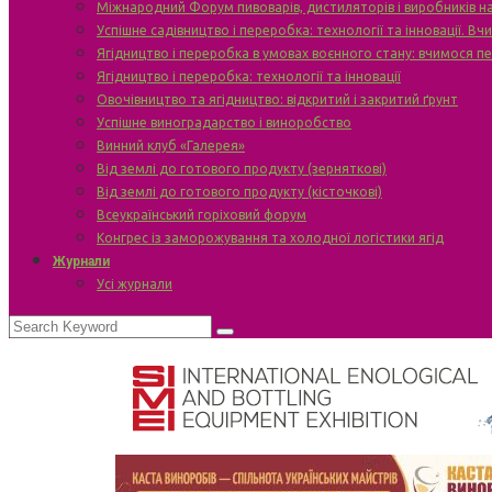
Міжнародний Форум пивоварів, дистиляторів і виробників н
Успішне садівництво і переробка: технології та інновації. В
Ягідництво і переробка в умовах воєнного стану: вчимося п
Ягідництво і переробка: технології та інновації
Овочівництво та ягідництво: відкритий і закритий ґрунт
Успішне виноградарство і виноробство
Винний клуб «Галерея»
Від землі до готового продукту (зерняткові)
Від землі до готового продукту (кісточкові)
Всеукраїнський горіховий форум
Конгрес із заморожування та холодної логістики ягід
Журнали
Усі журнали