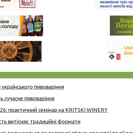
 українського пивоваріння
ь сучасне пивоваріння
026: практичний семінар на KRITSKI WINERY
сть витісняє традиційні формати