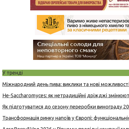
У тренді
Міжнародний день пива: виклики та нові можливості
Не-Saccharomyces: як нетрадиційні дріжджі змінюют
Як підготуватися до сезону переробки винограду 2
Трансформація ринку напоїв у Європі: функціональні