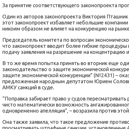
За принятие соответствующего законопроекта прог
Один из авторов законопроекта Виктория Пташник 
этот законопроект избавляет небольшие компании 
никоим образом не влияет на конкуренцию на рынке
Председатель комитета по вопросам экономической
что законопроект вводит более гибкие процедуры п
подачу заявления на разрешение на концентрацию и
В то же время попытка принять во вторник еще од
законодательство о защите экономической конкур
защите экономической конкуренции” (№2431) – ока
предложенная народным депутатом Юрием Соловь
АМКУ санкций в суде.
“Поправка забирает право у судов пересматривать
чисто математически возможность ангажированного
одновременно апелляция”, – возразила против этой
Она также заявила, что такое предложение против
просматривать штрафные санкции, установленные