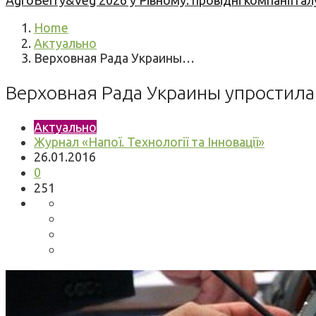
AgroBerry&Veg 2026 у Рівному: провідні компанії гал
Home
Актуально
Верховная Рада Украины…
Верховная Рада Украины упростил
Актуально
Журнал «Напої. Технології та Інновації»
26.01.2016
0
251