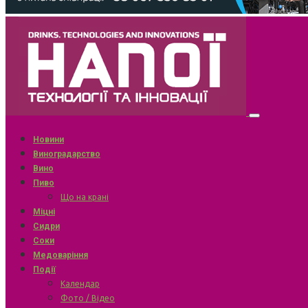
Новини
Виноградарство
Вино
Пиво
Що на крані
Міцні
Сидри
Соки
Медоваріння
Події
Календар
Фото / Відео