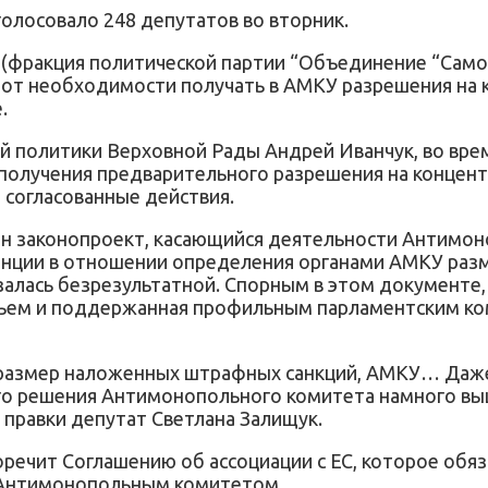
олосовало 248 депутатов во вторник.
(фракция политической партии “Объединение “Самоп
от необходимости получать в АМКУ разрешения на ко
.
 политики Верховной Рады Андрей Иванчук, во врем
олучения предварительного разрешения на концентр
 согласованные действия.
ин законопроект, касающийся деятельности Антимон
енции в отношении определения органами АМКУ разм
залась безрезультатной. Спорным в этом документе,
ем и поддержанная профильным парламентским ком
 размер наложенных штрафных санкций, АМКУ… Даже 
 решения Антимонопольного комитета намного выше, 
 правки депутат Светлана Залищук.
оречит Соглашению об ассоциации с ЕС, которое об
 Антимонопольным комитетом.