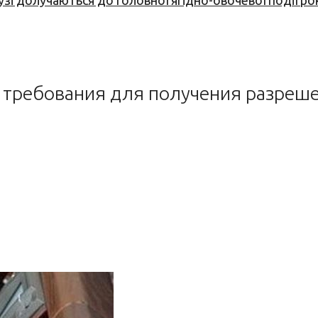
узі долучаються до головної ягідно-овочевої події ро
а требования для получения разреш