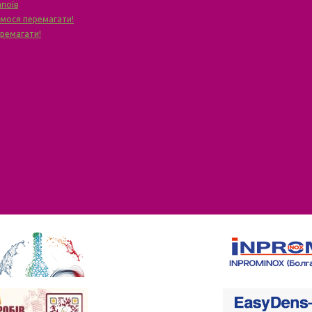
апоїв
чимося перемагати!
еремагати!