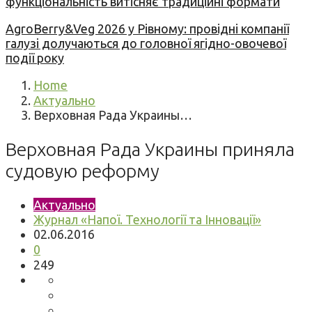
функціональність витісняє традиційні формати
AgroBerry&Veg 2026 у Рівному: провідні компанії
галузі долучаються до головної ягідно-овочевої
події року
Home
Актуально
Верховная Рада Украины…
Верховная Рада Украины приняла
судовую реформу
Актуально
Журнал «Напої. Технології та Інновації»
02.06.2016
0
249