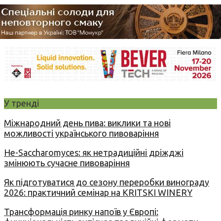
У тренді
Міжнародний день пива: виклики та нові
можливості українського пивоваріння
Не-Saccharomyces: як нетрадиційні дріжджі
змінюють сучасне пивоваріння
Як підготуватися до сезону переробки винограду
2026: практичний семінар на KRITSKI WINERY
Трансформація ринку напоїв у Європі: