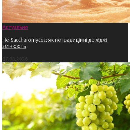
Актуально
Не-Saccharomyces: як нетрадиційні дріжджі
змінюють
07.08.2026