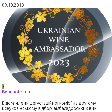
09.10.2018
3
Виноробство
Відомі члени дегустаційної комісії на другому
Всеукраїнському відборі амбасадорських вин