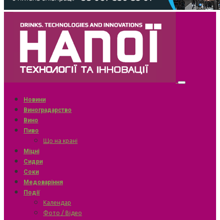
Новини
Виноградарство
Вино
Пиво
Що на крані
Міцні
Сидри
Соки
Медоваріння
Події
Календар
Фото / Відео