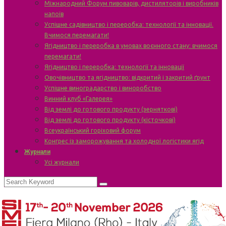
Міжнародний Форум пивоварів, дистиляторів і виробників
напоїв
Успішне садівництво і переробка: технології та інновації.
Вчимося перемагати!
Ягідництво і переробка в умовах воєнного стану: вчимося
перемагати!
Ягідництво і переробка: технології та інновації
Овочівництво та ягідництво: відкритий і закритий ґрунт
Успішне виноградарство і виноробство
Винний клуб «Галерея»
Від землі до готового продукту (зерняткові)
Від землі до готового продукту (кісточкові)
Всеукраїнський горіховий форум
Конгрес із заморожування та холодної логістики ягід
Журнали
Усі журнали