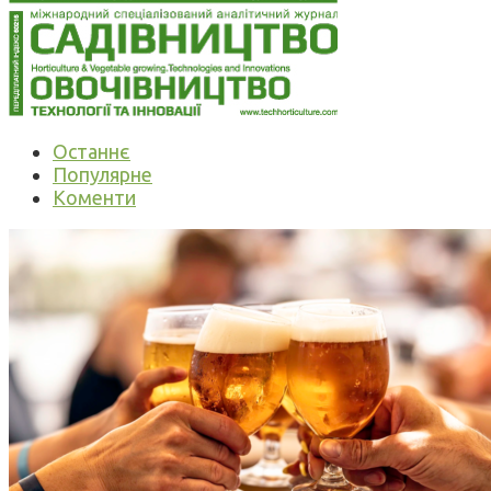
Останнє
Популярне
Коменти