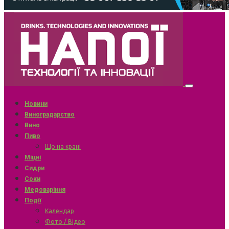
Новини
Виноградарство
Вино
Пиво
Що на крані
Міцні
Сидри
Соки
Медоваріння
Події
Календар
Фото / Відео