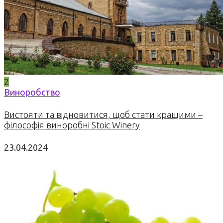
2
Виноробство
Вистояти та відновитися, щоб стати кращими –
філософія виноробні Stoic Winery
23.04.2024