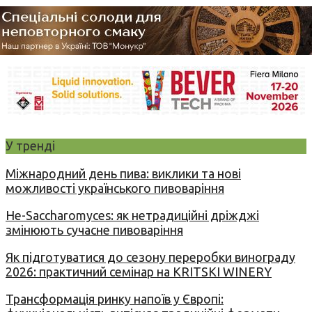
У тренді
Міжнародний день пива: виклики та нові
можливості українського пивоваріння
Не-Saccharomyces: як нетрадиційні дріжджі
змінюють сучасне пивоваріння
Як підготуватися до сезону переробки винограду
2026: практичний семінар на KRITSKI WINERY
Трансформація ринку напоїв у Європі: