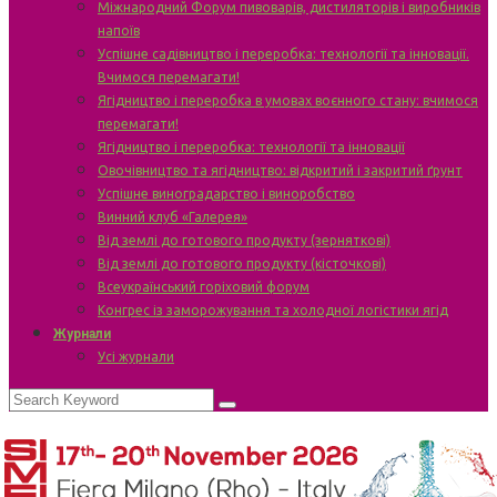
Міжнародний Форум пивоварів, дистиляторів і виробників
напоїв
Успішне садівництво і переробка: технології та інновації.
Вчимося перемагати!
Ягідництво і переробка в умовах воєнного стану: вчимося
перемагати!
Ягідництво і переробка: технології та інновації
Овочівництво та ягідництво: відкритий і закритий ґрунт
Успішне виноградарство і виноробство
Винний клуб «Галерея»
Від землі до готового продукту (зерняткові)
Від землі до готового продукту (кісточкові)
Всеукраїнський горіховий форум
Конгрес із заморожування та холодної логістики ягід
Журнали
Усі журнали