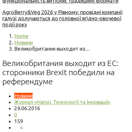
функціональність витісняє традиційні формати
AgroBerry&Veg 2026 у Рівному: провідні компанії
галузі долучаються до головної ягідно-овочевої
події року
Home
Новини
Великобритания выходит из…
Великобритания выходит из ЕС:
сторонники Brexit победили на
референдуме
Новини
Журнал «Напої. Технології та Інновації»
24.06.2016
0
159