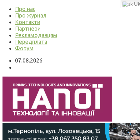
Uk
Про нас
Про журнал
Контакти
Партнери
Рекламодавцям
Передплата
Форум
07.08.2026